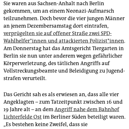
epaper login
Sie waren aus Sachsen-Anhalt nach Berlin
gekommen, um an einem Neonazi-Aufmarsch
teilzunehmen. Doch bevor die vier jungen Männer
an jenem Dezembersamstag dort eintrafen,
verprügelten sie auf offener Straße zwei SPD-
Wahlhelfer*innen und attackierten Po­li­zis­t*in­nen
.
Am Donnerstag hat das Amtsgericht Tiergarten in
Berlin sie nun unter anderem wegen gefährlicher
Körperverletzung, des tätlichen Angriffs auf
Vollstreckungsbeamte und Beleidigung zu Jugend­
strafen verurteilt.
Das Gericht sah es als erwiesen an, dass alle vier
Angeklagten – zum Tatzeitpunkt zwischen 16 und
19 Jahre alt – an dem
Angriff nahe dem Bahnhof
Lichterfelde Ost
im Berliner Süden beteiligt waren.
„Es bestehen keine Zweifel, dass sie