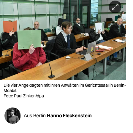
berlin
nord
wahrheit
verlag
verlag
veranstaltungen
shop
Die vier Angeklagten mit ihren Anwälten im Gerichtssaal in Berlin-
fragen & hilfe
Moabit
Foto: Paul Zinken/dpa
unterstützen
abo
Aus Berlin
Hanno Fleckenstein
genossenschaft