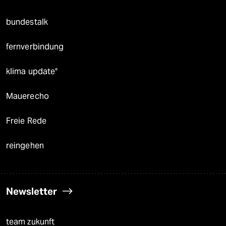
bundestalk
fernverbindung
klima update°
Mauerecho
Freie Rede
reingehen
Newsletter
team zukunft