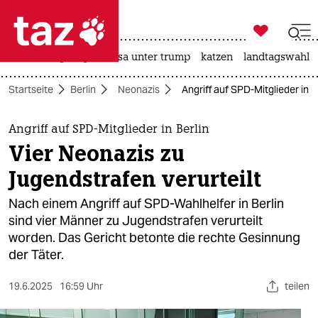

taz zahl ich
hitze
bergsteigen
usa unter trump
katzen
landtagswahl i

taz zahl ich
Startseite
Berlin
Neonazis
Angriff auf SPD-Mitglieder in B
taz zahl ich
themen
Angriff auf SPD-Mitglieder in Berlin
Vier Neonazis zu
politik
Jugendstrafen verurteilt
öko
Nach einem Angriff auf SPD-Wahlhelfer in Berlin
sind vier Männer zu Jugendstrafen verurteilt
gesellschaft
worden. Das Gericht betonte die rechte Gesinnung
der Täter.
kultur
sport
19.6.2025
16:59 Uhr
teilen