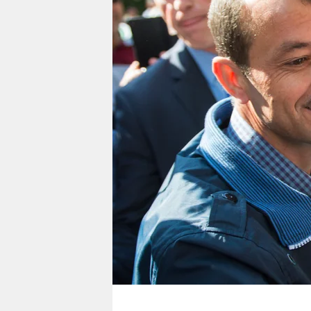
berlin
nord
wahrheit
verlag
verlag
veranstaltungen
shop
fragen & hilfe
unterstützen
abo
genossenschaft