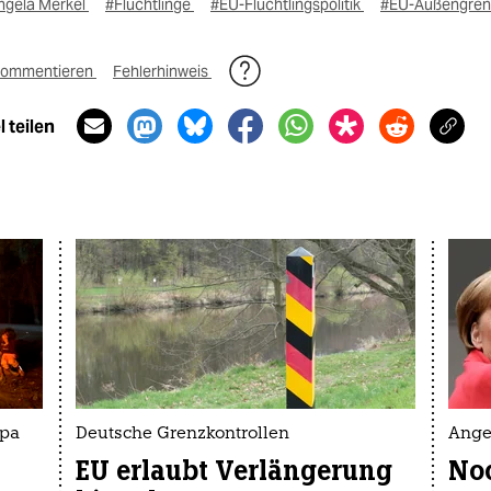
ngela Merkel
#Flüchtlinge
#EU-Flüchtlingspolitik
#EU-Außengren
ommentieren
Fehlerhinweis
 teilen
opa
Deutsche Grenzkontrollen
Ange
EU erlaubt Verlängerung
No