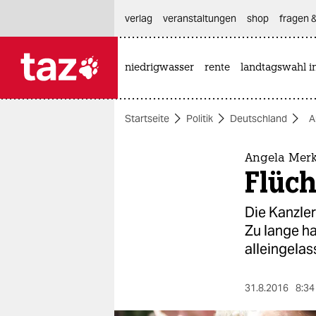
hautnavigation anspringen
hauptinhalt anspringen
footer anspringen
verlag
veranstaltungen
shop
fragen &
niedrigwasser
rente
landtagswahl i

taz zahl ich
taz zahl ich
Startseite
Politik
Deutschland
A
themen
politik
Angela Merke
Flüch
öko
Die Kanzler
gesellschaft
Zu lange h
alleingelas
kultur
sport
31.8.2016
8:34