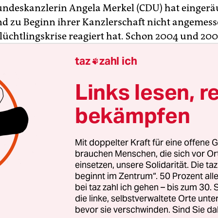
undeskanzlerin Angela Merkel (CDU) hat eingerä
d zu Beginn ihrer Kanzlerschaft nicht angemess
Flüchtlingskrise reagiert hat. Schon 2004 und 200
htlinge nach Europa gekommen, „und wir haben e
taz
zahl ich

en an den Außengrenzen überlassen, damit umz
el
der
Süddeutschen Zeitung
. Kanzleramtsminist
Links lesen, r
CDU) gestand ein, zu spät auf eine bessere Sicher
hen Außengrenzen gedrungen zu haben.
bekämpfen
nd war nach den vielen Flüchtlingen, die wir wä
Mit doppelter Kraft für eine offene G
nkriege aufgenommen hatten, ganz froh, dass jet
brauchen Menschen, die sich vor O
andere das Thema zu bewältigen hatten. Das kann
einsetzen, unsere Solidarität. Die ta
beginnt im Zentrum“. 50 Prozent a
sagte Merkel, die 2005 das Amt der Bundeskanzle
bei taz zahl ich gehen – bis zum 30
hröder (SPD) übernommen hatte. Zu lange sei v
die linke, selbstverwaltete Orte unte
ss es einer gesamteuropäischen Lösung bedürfe.
bevor sie verschwinden. Sind Sie da