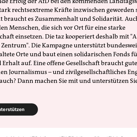
nde Erfolg der AfD bei den kommenden Landtags
 stark rechtsextreme Kräfte inzwischen geworden 
zt braucht es Zusammenhalt und Solidarität. Auc
en Menschen, die sich vor Ort für eine starke
schaft einsetzen. Die taz kooperiert deshalb mit "A
 Zentrum". Die Kampagne unterstützt bundesweit
altete Orte und baut einen solidarischen Fonds f
Erhalt auf. Eine offene Gesellschaft braucht gute
en Journalismus – und zivilgesellschaftliches E
 auch? Dann machen Sie mit und unterstützen Si
nterstützen