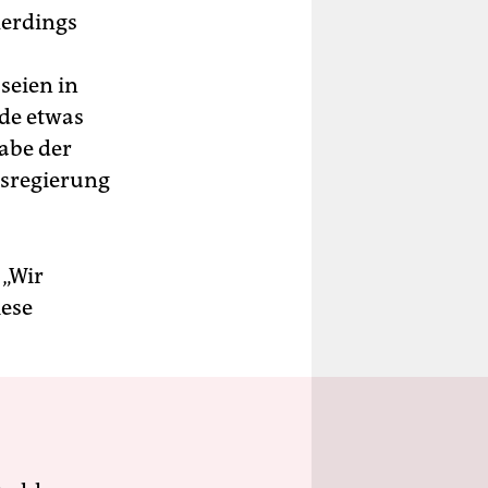
lerdings
seien in
de etwas
abe der
esregierung
 „Wir
iese