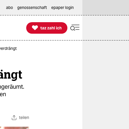
abo
genossenschaft
epaper login

taz zahl ich
taz zahl ich
 verdrängt
ängt
ingeräumt.
men
teilen