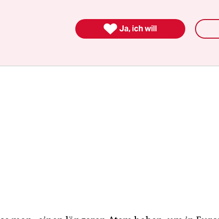
d habe sich „damals gegen eine proportionale Ve
inge gewehrt“.

Ja, ich will