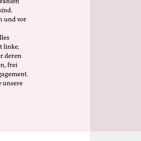
wahlen
sind.
h und vor
lles
 linke,
ür deren
n, frei
ngagement.
e unsere