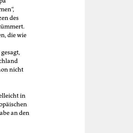
pa
men“,
zen des
ekümmert.
, die wie
 gesagt,
schland
hon nicht
lleicht in
ropäischen
abe an den