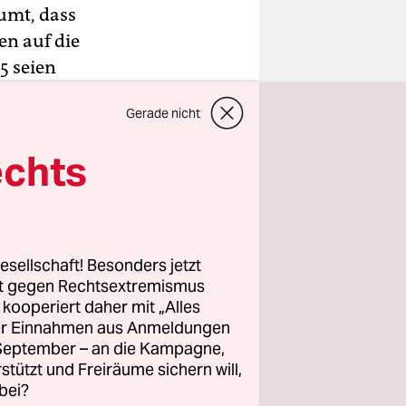
umt, dass
en auf die
5 seien
s Spanien
Gerade nicht
ugehen“,
er Peter
echts
ung der
hrend der
esellschaft! Besonders jetzt
zt
rt gegen Rechtsextremismus
 ich nicht
z kooperiert daher mit „Alles
ller Einnahmen aus Anmeldungen
rin von
. September – an die Kampagne,
erdrängt
rstützt und Freiräume sichern will,
 Auch
bei?