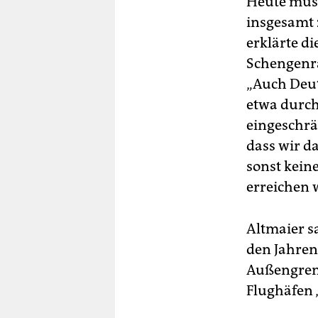
Heute müs
insgesamt 
erklärte d
Schengenr
„Auch Deut
etwa durch
eingeschrä
dass wir d
sonst kein
erreichen w
Altmaier s
den Jahren
Außengren
Flughäfen 