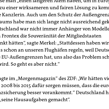
se man „einen längeren Atem haben, um in Euro
zu einer wirksameren und fairen Lösung zu kom
ie Kanzlerin. Auch um den Schutz der Außengren
aums habe man sich lange nicht ausreichend g
schland war nicht immer Anhänger von Modellen
 Frontex die Souveränität der Mitgliedstaaten
nkt hätten“, sagte Merkel: „Stattdessen haben wir
as schon an unseren Flughäfen regeln, weil Deut
e EU-Außengrenzen hat, uns also das Problem sc
ird. So geht es aber nicht.“
agte im „Morgenmagazin“ des ZDF: „Wir hätten vie
 2008 bis 2015 dafür sorgen müssen, dass die eu
zsicherung besser vorankommt.“ Deutschland h
„seine Hausaufgaben gemacht“.