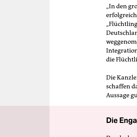
„In den gro
erfolgreich
„Flüchtlin
Deutschla
weggenomme
Integratio
die Flüchtl
Die Kanzle
schaffen da
Aussage gu
Die Enga