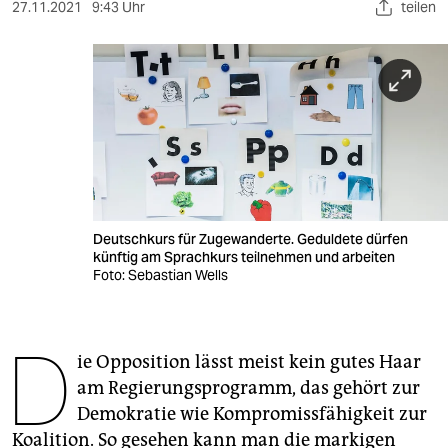
berlin
27.11.2021
9:43 Uhr
teilen
nord
wahrheit
verlag
verlag
veranstaltungen
Deutschkurs für Zugewanderte. Geduldete dürfen
shop
künftig am Sprachkurs teilnehmen und arbeiten
Foto: Sebastian Wells
fragen & hilfe
unterstützen
D
ie Opposition lässt meist kein gutes Haar
abo
am Regierungsprogramm, das gehört zur
genossenschaft
Demokratie wie Kompromissfähigkeit zur
Koalition. So gesehen kann man die markigen