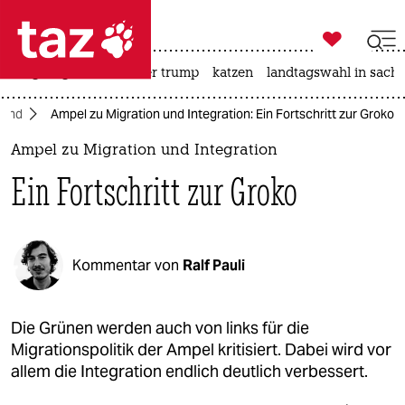

taz zahl ich
bergsteigen
usa unter trump
katzen
landtagswahl in sachs

taz zahl ich
land
Ampel zu Migration und Integration: Ein Fortschritt zur Groko
taz zahl ich
Ampel zu Migration und Integration
themen
Ein Fortschritt zur Groko
politik
öko
Kommentar von
Ralf Pauli
gesellschaft
kultur
Die Grünen werden auch von links für die
Migrationspolitik der Ampel kritisiert. Dabei wird vor
sport
allem die Integration endlich deutlich verbessert.