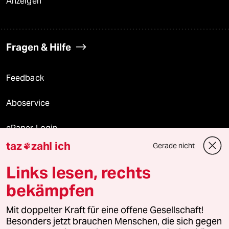
Anzeigen
Fragen & Hilfe
Feedback
Aboservice
ePaper Login
taz
zahl ich
Gerade nicht

Downloads für Abonnierende
Links lesen, rechts
bekämpfen
© 2026 taz Verlags und Vertriebs GmbH
Mit doppelter Kraft für eine offene Gesellschaft!
Alle Rechte vorbehalten. Bei rechtlichen Fragen oder für Genehmigungen
wenden Sie sich bitte an
lizenzen@taz.de
Besonders jetzt brauchen Menschen, die sich gegen