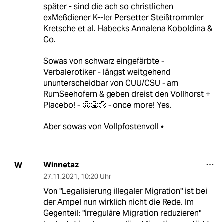
später - sind die ach so christlichen
exMeßdiener K-
-ler
Persetter Steißtrommler
Kretsche et al. Habecks Annalena Koboldina &
Co.
Sowas von schwarz eingefärbte -
Verbalerotiker - längst weitgehend
ununterscheidbar von CUU/CSU - am
RumSeehofern & geben dreist den Vollhorst +
Placebo! - 🤢🤮🤑 - once more! Yes.
Aber sowas von Vollpfostenvoll •
Winnetaz
W
27.11.2021
,
10:20 Uhr
Von "Legalisierung illegaler Migration" ist bei
der Ampel nun wirklich nicht die Rede. Im
Gegenteil: "irreguläre Migration reduzieren"