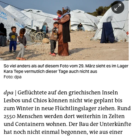
berlin
nord
wahrheit
verlag
verlag
veranstaltungen
So viel anders als auf diesem Foto vom 29. März sieht es im Lager
Kara Tepe vermutlich dieser Tage auch nicht aus
shop
Foto: dpa
fragen & hilfe
dpa
| Geflüchtete auf den griechischen Inseln
Lesbos und Chios können nicht wie geplant bis
unterstützen
zum Winter in neue Flüchtlingslager ziehen. Rund
abo
2550 Menschen werden dort weiterhin in Zelten
und Containern wohnen. Der Bau der Unterkünfte
genossenschaft
hat noch nicht einmal begonnen, wie aus einer