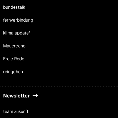
bundestalk
fernverbindung
klima update°
Mauerecho
Freie Rede
reingehen
Newsletter
team zukunft