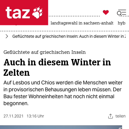

taz zahl ich
niedrigwasser
rente
landtagswahl in sachsen-anhalt
hybri

taz zahl ich
ht
Geflüchtete auf griechischen Inseln: Auch in diesem Winter in Ze
taz zahl ich
themen
Geflüchtete auf griechischen Inseln
Auch in diesem Winter in
politik
Zelten
öko
Auf Lesbos und Chios werden die Menschen weiter
in provisorischen Behausungen leben müssen. Der
gesellschaft
Bau fester Wohneinheiten hat noch nicht einmal
begonnen.
kultur
sport
27.11.2021
13:16 Uhr
teilen