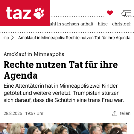

taz zahl ich
iran-krieg
landtagswahl in sachsen-anhalt
hitze
christophe

taz zahl ich
Trump
Amoklauf in Minneapolis: Rechte nutzen Tat für ihre Agenda
taz zahl ich
themen
Amoklauf in Minneapolis
Rechte nutzen Tat für ihre
politik
Agenda
öko
Eine Attentäterin hat in Minneapolis zwei Kinder
getötet und weitere verletzt. Trumpisten stürzen
gesellschaft
sich darauf, dass die Schützin eine trans Frau war.
kultur
28.8.2025
19:57 Uhr
teilen
sport