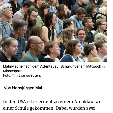
berlin
nord
wahrheit
verlag
verlag
veranstaltungen
shop
Mahnwache nach dem Attentat auf Schulkinder am Mittwoch in
Minneapolis
fragen & hilfe
Foto: Tim Evans/reuters
unterstützen
Von
Hansjürgen Mai
abo
In den USA ist es erneut zu einem Amoklauf an
genossenschaft
einer Schule gekommen. Dabei wurden zwei