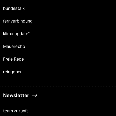
bundestalk
fernverbindung
klima update°
Mauerecho
Freie Rede
reingehen
Newsletter
team zukunft