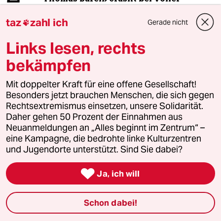
Dröhnung
taz
zahl ich
Gerade nicht

Links lesen, rechts
3
Bundeszentrale für politische Bildung
Zurück zu den antikommunistischen
bekämpfen
Wurzeln
Mit doppelter Kraft für eine offene Gesellschaft!
Besonders jetzt brauchen Menschen, die sich gegen
Rechtsextremismus einsetzen, unsere Solidarität.
4
Nein zum Zivildienst
Daher gehen 50 Prozent der Einnahmen aus
Hinterlistiger Schritt der
Neuanmeldungen an „Alles beginnt im Zentrum“ –
Bundesregierung
eine Kampagne, die bedrohte linke Kulturzentren
und Jugendorte unterstützt. Sind Sie dabei?
5
Was tun gegen den Energiewende-Rollback?

Ja, ich will
Der Urknall
Schon dabei!