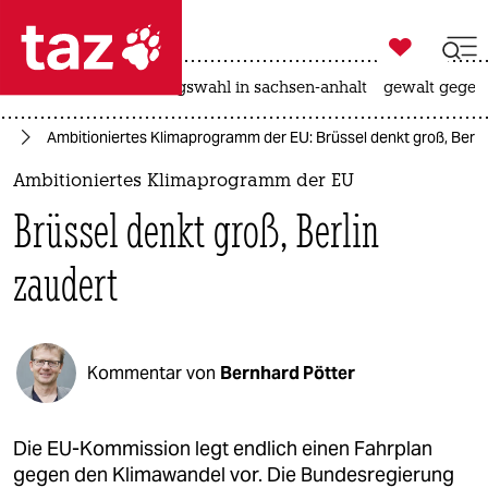

taz zahl ich
hitze
surfen
landtagswahl in sachsen-anhalt
gewalt gegen

taz zahl ich
el
Ambitioniertes Klimaprogramm der EU: Brüssel denkt groß, Berli
taz zahl ich
Ambitioniertes Klimaprogramm der EU
themen
Brüssel denkt groß, Berlin
politik
zaudert
öko
gesellschaft
Kommentar von
Bernhard Pötter
kultur
sport
Die EU-Kommission legt endlich einen Fahrplan
gegen den Klimawandel vor. Die Bundesregierung