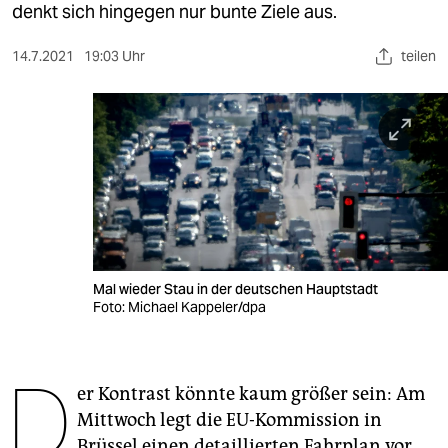
berlin
denkt sich hingegen nur bunte Ziele aus.
nord
14.7.2021
19:03 Uhr
teilen
wahrheit
verlag
verlag
veranstaltungen
shop
Mal wieder Stau in der deutschen Hauptstadt
fragen & hilfe
Foto: Michael Kappeler/dpa
unterstützen
D
abo
er Kontrast könnte kaum größer sein: Am
genossenschaft
Mittwoch legt die EU-Kommission in
Brüssel einen detaillierten Fahrplan vor,