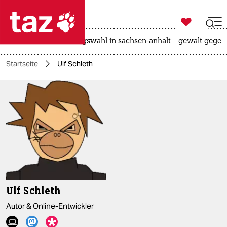

taz zahl ich
hitze
surfen
landtagswahl in sachsen-anhalt
gewalt gegen

taz zahl ich
Startseite
Ulf Schleth
taz zahl ich
themen
politik
öko
gesellschaft
kultur
Ulf Schleth
sport
Autor & Online-Entwickler