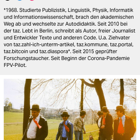
berlin
*1968. Studierte Publizistik, Linguistik, Physik, Informatik
nord
und Informationswissenschaft, brach den akademischen
Weg ab und wechselte zur Autodidaktik. Seit 2010 bei
wahrheit
der taz. Lebt in Berlin, schreibt als Autor, freier Journalist
und Entwickler Texte und anderen Code. U.a. Ziehvater
verlag
von taz.zahl-ich-unterm-artikel, taz.kommune, taz.portal,
taz.bitcoin und taz.diaspora*. Seit 2015 geprüfter
verlag
Forschungstaucher. Seit Beginn der Corona-Pandemie
FPV-Pilot.
veranstaltungen
shop
fragen & hilfe
unterstützen
abo
genossenschaft