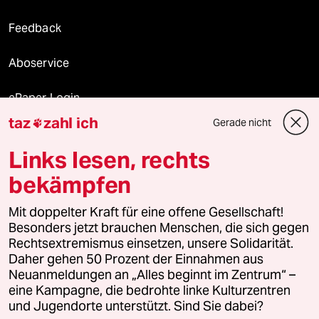
Feedback
Aboservice
ePaper Login
taz
zahl ich
Gerade nicht

Downloads für Abonnierende
Links lesen, rechts
bekämpfen
© 2026 taz Verlags und Vertriebs GmbH
Alle Rechte vorbehalten. Bei rechtlichen Fragen oder für Genehmigungen
Mit doppelter Kraft für eine offene Gesellschaft!
wenden Sie sich bitte an
lizenzen@taz.de
Besonders jetzt brauchen Menschen, die sich gegen
Rechtsextremismus einsetzen, unsere Solidarität.
Daher gehen 50 Prozent der Einnahmen aus
Feedback
Redaktionsstatut
Kommune-Richtlinien
KI-
Neuanmeldungen an „Alles beginnt im Zentrum“ –
eine Kampagne, die bedrohte linke Kulturzentren
Leitlinie
Informant
Datenschutz
Impressum
AGB
und Jugendorte unterstützt. Sind Sie dabei?