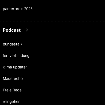
panterpreis 2026
Podcast
bundestalk
fernverbindung
klima update°
Mauerecho
Freie Rede
reingehen