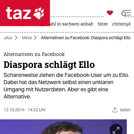

taz zahl ich
iran-krieg
landtagswahl in sachsen-anhalt
hitze
christophe

taz zahl ich
zkultur
Meta
Alternativen zu Facebook: Diaspora schlägt Ello
taz zahl ich
themen
Alternativen zu Facebook
Diaspora schlägt Ello
politik
Scharenweise ziehen die Facebook-User um zu Ello.
öko
Dabei hat das Netzwerk selbst einen unklaren
Umgang mit Nutzerdaten. Aber es gibt eine
gesellschaft
Alternative.
kultur
12.10.2014
14:32 Uhr
teilen
sport