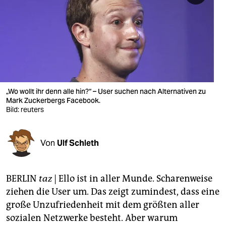
berlin
nord
wahrheit
verlag
verlag
„Wo wollt ihr denn alle hin?“ – User suchen nach Alternativen zu
Mark Zuckerbergs Facebook.
veranstaltungen
Bild: reuters
shop
Von
Ulf Schleth
fragen & hilfe
unterstützen
BERLIN
taz
| Ello ist in aller Munde. Scharenweise
abo
ziehen die User um. Das zeigt zumindest, dass eine
große Unzufriedenheit mit dem größten aller
genossenschaft
sozialen Netzwerke besteht. Aber warum