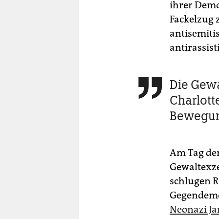
ihrer Demo
Fackelzug 
antisemiti
antirassis
Die Gewa

Charlott
Bewegun
Am Tag der
Gewaltexze
schlugen R
Gegendemo
Neonazi Ja