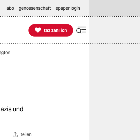
abo
genossenschaft
epaper login

taz zahl ich
taz zahl ich
ngton
nazis und
teilen