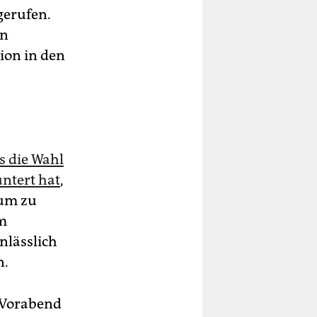
fgerufen.
en
ion in den
s die Wahl
ntert hat
,
aum zu
im
nlässlich
n.
m Vorabend