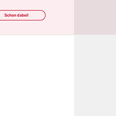
geln
Sonntag
Schon dabei!
Auch
ottesville
monstration