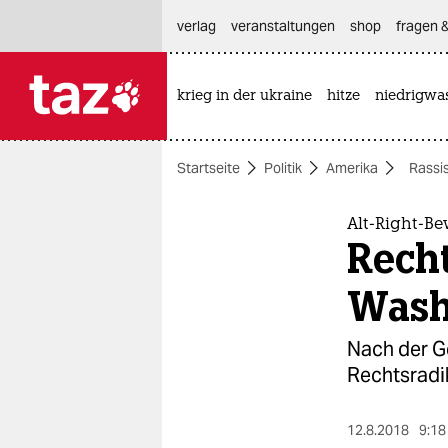
hautnavigation anspringen
hauptinhalt anspringen
footer anspringen
verlag
veranstaltungen
shop
fragen &
krieg in der ukraine
hitze
niedrigwa

taz zahl ich
taz zahl ich
Startseite
Politik
Amerika
Rassi
themen
politik
Alt-Right-B
Rech
öko
Wash
gesellschaft
Nach der Ge
kultur
Rechtsradik
sport
12.8.2018
9:18