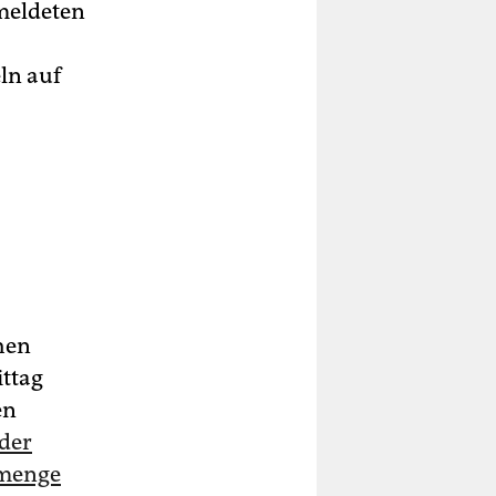
meldeten
ln auf
hen
ittag
en
 der
nmenge