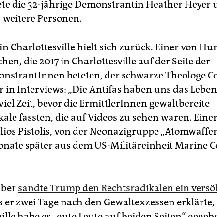
ete die 32-jährige Demons­tran­tin Heather Heyer
9 weitere Personen.
 in Charlottesville hielt sich zurück. Einer von H
chen, die 2017 in Charlottesville auf der Seite der
strantInnen beteten, der schwarze Theologe Co
r in Interviews: „Die Antifas haben uns das Leben 
viel Zeit, bevor die ErmittlerInnen gewaltbereite
kale fassten, die auf Videos zu sehen waren. Eine
ilios Pistolis, von der Neonazigruppe „Atomwaffen
Monate später aus dem US-Militäreinheit Marine C
aber
sandte Trump den Rechtsradikalen ein versö
ls er zwei Tage nach den Gewaltexzessen erklärte, 
ille habe es „gute Leute auf beiden Seiten“ gegeb