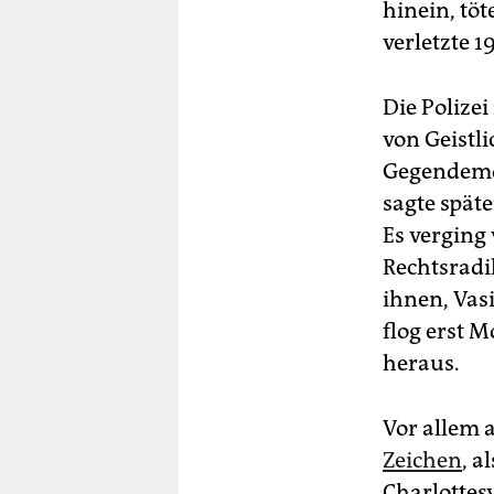
hinein, töt
verletzte 1
Die Polizei
von Geistli
Gegendemon
sagte späte
Es verging 
Rechtsradi
ihnen, Vas
flog erst 
heraus.
Vor allem 
Zeichen
, a
Charlottesv