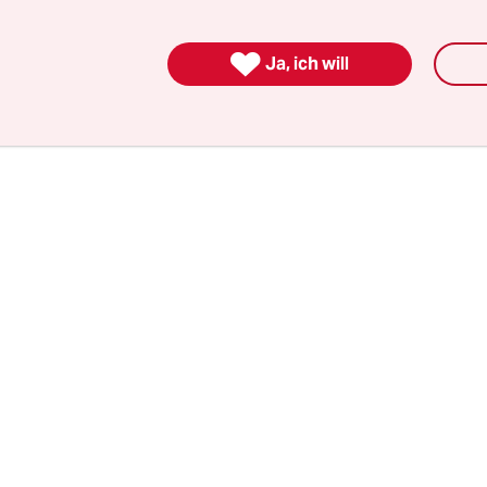
lig unvorbereitet war
, hat Washington ein paar Re
t. Unter anderem dürfen die Demonstranten am 

Ja, ich will
nkreuzfahnen und keine Schusswaffen tragen. 
y, Messer und Schilde sind verboten. Wie in Charl
fa- und andere linke Gruppen zu einer Gegende