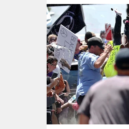
berlin
nord
wahrheit
verlag
verlag
veranstaltungen
shop
fragen & hilfe
unterstützen
abo
genossenschaft