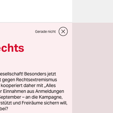
Gerade nicht
en Terror
echts
re
 Sonntag
 letzten
ee vor dem
esellschaft! Besonders jetzt
ngeblich
rt gegen Rechtsextremismus
z kooperiert daher mit „Alles
ller Einnahmen aus Anmeldungen
. September – an die Kampagne,
 von der
rstützt und Freiräume sichern will,
tliche
bei?