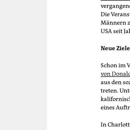
vergangenen
Die Verans
Männern zu
USA seit J
Neue Ziele
Schon im V
von Donald
aus den so
treten. Un
kalifornis
eines Auft
In Charlot