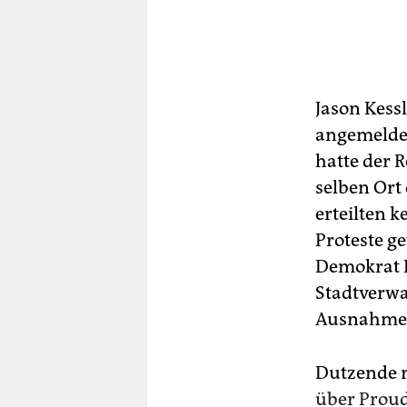
Jason Kessl
angemeldet
hatte der R
selben Ort
erteilten 
Proteste g
Demokrat R
Stadtverwa
Ausnahmezu
Dutzende r
über Prou