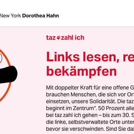
New York
Dorothea Hahn
taz
zahl ich

nachdem Neonazis und andere Rechtsradikale ihr
ttesville in Virginia gebracht
und dort bei einer
Links lesen, r
ion eine junge Frau getötet
und Dutzende ande
eils schwer verletzt haben, wollen sie an diesem
bekämpfen
US-Hauptstadt Washington, D. C., marschieren. Im
n sie die Statue für Bürgerkriegsgeneral Robert L
Mit doppelter Kraft für eine offene G
en
, jetzt geht es ihnen um die Verteidigung der a
brauchen Menschen, die sich vor O
n „weißen Bürgerrechte“.
einsetzen, unsere Solidarität. Die ta
beginnt im Zentrum“. 50 Prozent a
bei taz zahl ich gehen – bis zum 30
hied zu August 2017, als zwar die Geheimdienste
die linke, selbstverwaltete Orte unte
itschaft der Rechtsradikalen wussten,
aber die ör
bevor sie verschwinden. Sind Sie da