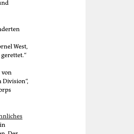
 und
underten
rnel West,
gerettet.“
r von
 Division“,
orps
hnliches
in
en. Der