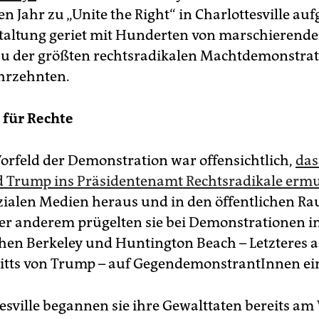
 Jahr zu „Unite the Right“ in Char­­lottes­ville au
taltung geriet mit Hunderten von marschierend
 der größten rechtsradikalen Machtdemonstrat
ahrzehnten.
 für Rechte
orfeld der Demonstration war offensichtlich,
das
 Trump ins Präsidentenamt Rechtsradikale ermu
­zia­len Medien heraus und in den öffentlichen R
ter anderem prügelten sie bei Demonstrationen 
chen Berkeley und Huntington Beach – Letzteres a
ritts von Trump – auf GegendemonstrantInnen ei
tesville begannen sie ihre Gewalttaten bereits a