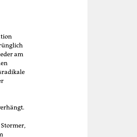
­tion
prünglich
wieder am
den
sradikale
er
verhängt.
 Stormer,
im