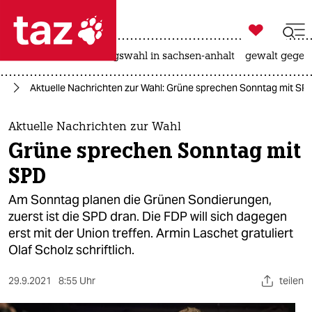

taz zahl ich
hitze
surfen
landtagswahl in sachsen-anhalt
gewalt gegen

taz zahl ich
25
Aktuelle Nachrichten zur Wahl: Grüne sprechen Sonntag mit SP
taz zahl ich
themen
Aktuelle Nachrichten zur Wahl
Grüne sprechen Sonntag mit
politik
SPD
öko
Am Sonntag planen die Grünen Sondierungen,
zuerst ist die SPD dran. Die FDP will sich dagegen
gesellschaft
erst mit der Union treffen. Armin Laschet gratuliert
Olaf Scholz schriftlich.
kultur
sport
29.9.2021
8:55 Uhr
teilen