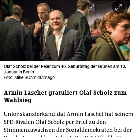
berlin
nord
wahrheit
verlag
verlag
veranstaltungen
Olaf Scholz bei der Feier zum 40. Geburtstag der Grünen am 10.
Januar in Berlin
Foto: Mike SChmidt/imago
shop
fragen & hilfe
Armin Laschet gratuliert Olaf Scholz zum
Wahlsieg
unterstützen
Unionskanzlerkandidat Armin Laschet hat seinem
abo
SPD-Rivalen Olaf Scholz per Brief zu den
genossenschaft
Stimmenzuwächsen der Sozialdemokraten bei der