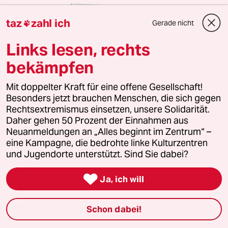
taz
zahl ich
Gerade nicht

Links lesen, rechts
bekämpfen
Mit doppelter Kraft für eine offene Gesellschaft!
Besonders jetzt brauchen Menschen, die sich gegen
Rechtsextremismus einsetzen, unsere Solidarität.
10 Ausgaben für 10 Euro
Daher gehen 50 Prozent der Einnahmen aus
Die Wochenzeitung mit taz-Blick
Neuanmeldungen an „Alles beginnt im Zentrum“ –
eine Kampagne, die bedrohte linke Kulturzentren
Wir schauen den Superreichen auf die Finger.
und Jugendorte unterstützt. Sind Sie dabei?
Unsere wochentaz bietet jeden Samstag
Journalismus, der es nicht allen recht macht und

Ja, ich will
Stimmen, die woanders nicht gehört werden.
Jeden Samstag als gedruckte Zeitung frei Haus
Schon dabei!
Zusätzlich digitale Ausgabe inkl. Vorlesefunktion