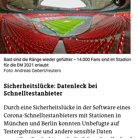
berlin
nord
wahrheit
verlag
verlag
Bald sind die Ränge wieder gefüllter – 14.000 Fans sind im Stadion
für die EM 2021 erlaubt
veranstaltungen
Foto: Andreas Gebert/reuters
shop
Sicherheitslücke: Datenleck bei
fragen & hilfe
Schnelltestanbieter
unterstützen
Durch eine Sicherheitslücke in der Software eines
abo
Corona-Schnelltestanbieters mit Stationen in
München und Berlin konnten Unbefugte auf
genossenschaft
Testergebnisse und andere sensible Daten