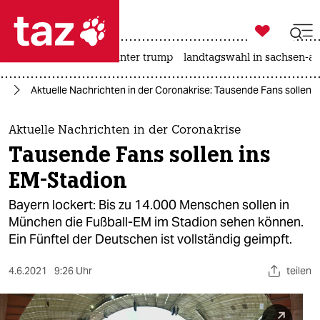

taz zahl ich
nahost-konflikt
usa unter trump
landtagswahl in sachsen-an

taz zahl ich
24
Aktuelle Nachrichten in der Coronakrise: Tausende Fans sollen 
taz zahl ich
themen
Aktuelle Nachrichten in der Coronakrise
Tausende Fans sollen ins
politik
EM-Stadion
öko
Bayern lockert: Bis zu 14.000 Menschen sollen in
München die Fußball-EM im Stadion sehen können.
gesellschaft
Ein Fünftel der Deutschen ist vollständig geimpft.
kultur
4.6.2021
9:26 Uhr
teilen
sport