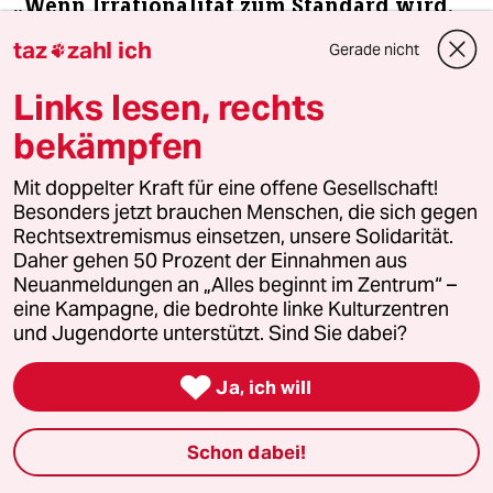
„Wenn Irrationalität zum Standard wird,
wird’s problematisch“
taz
zahl ich
Gerade nicht

Pia Lamberty wurde mit ihrer Forschung zu
Verschwörungsideologien bekannt. Heute geht sie der
Links lesen, rechts
Frage nach, wie man sich engagiert, ohne daran zu
zerbrechen.
bekämpfen
Interview von
Karlotta Ehrenberg
Mit doppelter Kraft für eine offene Gesellschaft!
18.7.2026
Besonders jetzt brauchen Menschen, die sich gegen
Rechtsextremismus einsetzen, unsere Solidarität.
Daher gehen 50 Prozent der Einnahmen aus
Neuanmeldungen an „Alles beginnt im Zentrum“ –
eine Kampagne, die bedrohte linke Kulturzentren
und Jugendorte unterstützt. Sind Sie dabei?

Ja, ich will
Schon dabei!