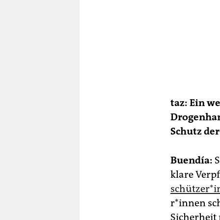
taz: Ein w
Drogenhand
Schutz der
Buendía:
S
klare Verp
schüt­ze­r
r*in­nen sc
Sicherheit 