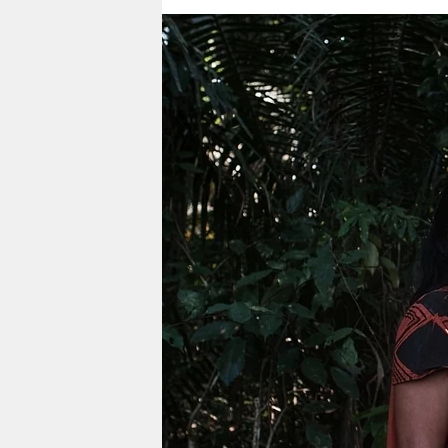
berlin
nord
wahrheit
verlag
verlag
veranstaltungen
shop
fragen & hilfe
unterstützen
abo
genossenschaft