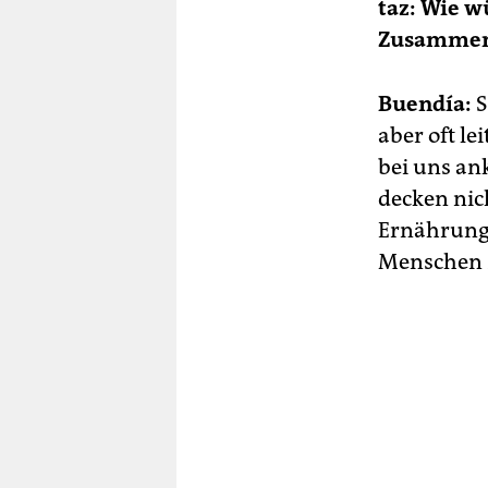
taz: Wie w
Zusammenh
Buendía:
S
aber oft l
bei uns an
decken nic
Ernährungs
Menschen z