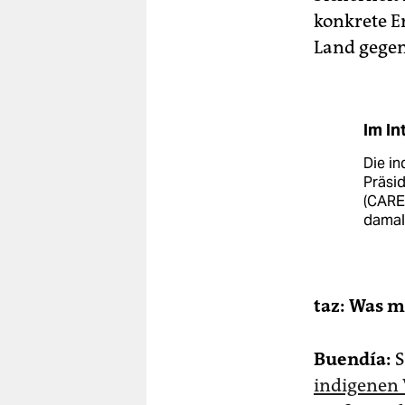
konkrete E
Land gegen
Im In
Die i
Präsid
(CARE)
damal
taz: Was m
Buendía:
S
indigenen 