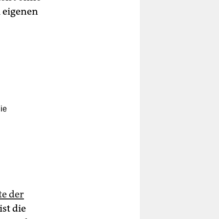
 eigenen
ie
te der
ist die