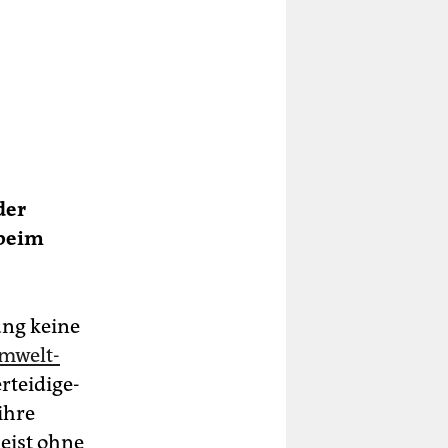
der
 beim
ng keine
m­welt­
r­tei­di­ge­
ihre
meist ohne