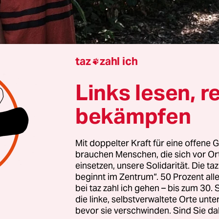
taz
zahl ich

Links lesen, r
n
Aramís Castro
bekämpfen
rau Buendí
a, vor zehn Jahren haben Sie den
ten Goldman-Umweltpreis erhalten. Was hat 
Mit doppelter Kraft für eine offene G
 Peru verändert?
brauchen Menschen, die sich vor O
einsetzen, unsere Solidarität. Die ta
día:
Wir sehen weiterhin massive Verletzungen d
beginnt im Zentrum“. 50 Prozent a
Völker in der zentral gelegenen Selva-Region und
bei taz zahl ich gehen – bis zum 30
die linke, selbstverwaltete Orte unte
biet. Der peruanische Staat lehnt vorherige
bevor sie verschwinden. Sind Sie da
ionen
(bei extraktiven Projekten, Anm. d. Autors)
ab