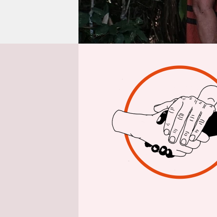
epaper login
Interview vo
taz
|
taz: F
renommier
seitdem in
Ruth Buen
indigener 
Amazonasge
Konsultat