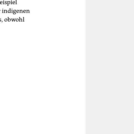
ispiel
r indigenen
s, obwohl