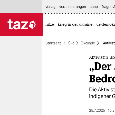
hautnavigation anspringen
hauptinhalt anspringen
footer anspringen
verlag
veranstaltungen
shop
fragen &
hitze
krieg in der ukraine
us-demokr

taz zahl ich
taz zahl ich
Startseite
Öko
Ökologie
Aktivis
themen
politik
Aktivistin ü
„Der 
öko
Bedr
gesellschaft
Die Aktivis
kultur
indigener 
sport
25.7.2025
15:2