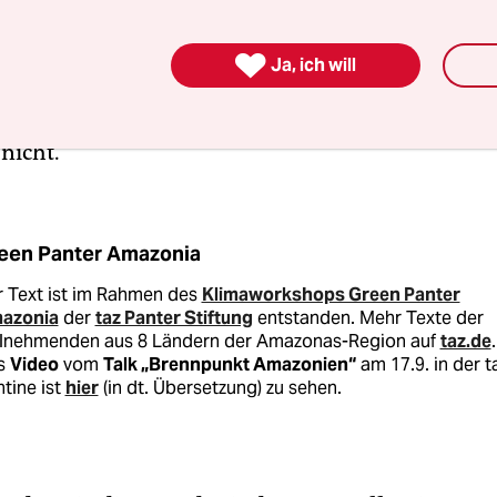
 davor. Seit der Preisverleihung hat ein Teil der
en Bevölkerung sich mit unserem Kampf identifizi

Ja, ich will
ennen uns nun mittlerweile. Ich werde internat
 aber kaum in meinem eigenen Land. Auch die 
nicht.
een Panter Amazonia
r Text ist im Rahmen des
Klimaworkshops Green Panter
azonia
der
taz Panter Stiftung
entstanden. Mehr Texte der
ilnehmenden aus 8 Ländern der Amazonas-Region auf
taz.de
.
s
Video
vom
Talk „Brennpunkt Amazonien“
am 17.9. in der t
tine ist
hier
(in dt. Übersetzung) zu sehen.