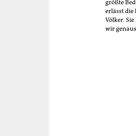
größte Bed
erlässt di
Völker. Si
wir genauso