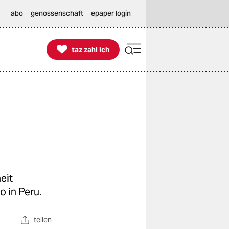
abo
genossenschaft
epaper login

taz zahl ich
taz zahl ich
eit
 in Peru.
teilen