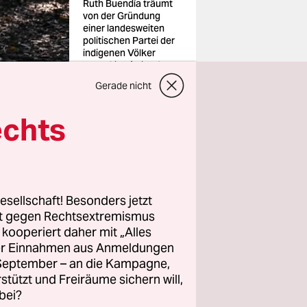
Ruth Buendía träumt
von der Gründung
einer landesweiten
politischen Partei der
indigenen Völker
Foto: OjoPúblico /
David Diaz
Gerade nicht
echts
sich
esellschaft! Besonders jetzt
rt gegen Rechtsextremismus
z kooperiert daher mit „Alles
er Rechte
ller Einnahmen aus Anmeldungen
 im
. September – an die Kampagne,
rstützt und Freiräume sichern will,
bei?
. Er hat