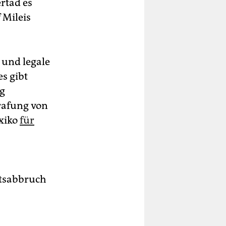
rtad es
 Mileis
 und legale
s gibt
ng
rafung von
xiko
für
ftsabbruch