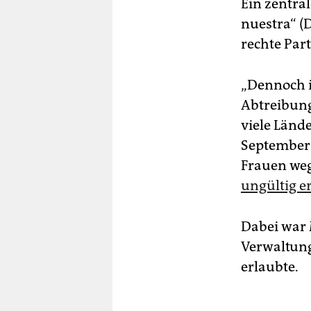
Ein zentra
nuestra“ (D
rechte Part
„Dennoch is
Abtreibung
viele Lände
September 
Frauen we
ungültig e
Dabei war 
Verwaltung
erlaubte.