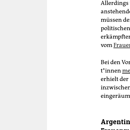
Allerdings
anstehende
müssen den
politische
erkämpften
vom
Fraue
Bei den Vo
t*in­nen
me
erhielt der
inzwische
eingeräum
Argentin