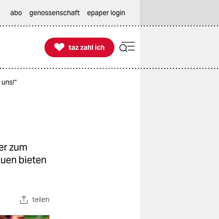
abo
genossenschaft
epaper login

taz zahl ich
taz zahl ich
 uns!“
der zum
uen bieten
teilen