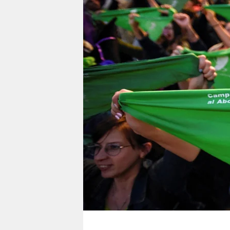
berlin
nord
wahrheit
verlag
verlag
veranstaltungen
shop
fragen & hilfe
unterstützen
abo
genossenschaft