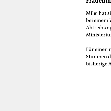
Frauenm
Milei hat 
bei einem 
Abtreibung
Ministeriu
Für einen 
Stimmen de
bisherige 