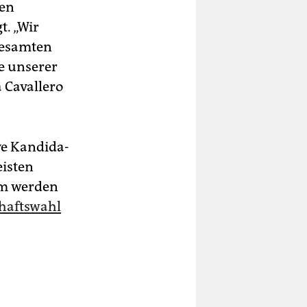
hen
. „Wir
gesamten
e unserer
 Cavallero
 Kan­di­da­
eisten
Ihm werden
chaftswahl