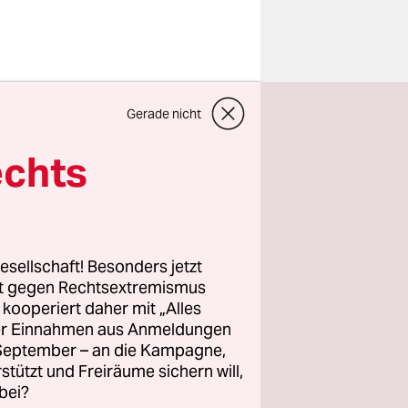
Gerade nicht
istische
cht auf
echts
in der
Straße
sgebäude
esellschaft! Besonders jetzt
rt gegen Rechtsextremismus
z kooperiert daher mit „Alles
nd
ller Einnahmen aus Anmeldungen
. September – an die Kampagne,
uen mit
rstützt und Freiräume sichern will,
bei?
e Rechte