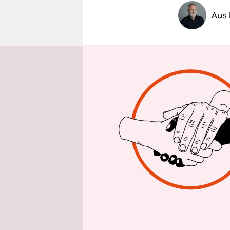
epaper login
Aus 
Am Aktions
Schwanger
Organisati
Abtreibung
argentinis
gegangen 
gezogen.
Die Marea 
Entkrimina
Argentini
dem grün