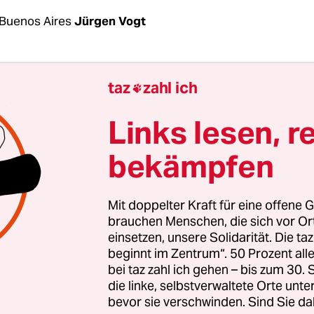
Buenos Aires
Jürgen Vogt
tag für einen sicheren und legalen
taz
zahl ich

schaftsabbruch haben Frauengruppen und femin
onen in Lateinamerika und der Karibik für das Re
Links lesen, r
 demonstriert. Auch dieses Mal waren vor allem 
bekämpfen
chen Hauptstadt Buenos Aires Tausende auf die 
und mit ihren grünen Halstüchern zum Kongres
Mit doppelter Kraft für eine offene G
brauchen Menschen, die sich vor O
einsetzen, unsere Solidarität. Die ta
Verde – die grüne Welle – für die Legalisierung u
beginnt im Zentrum“. 50 Prozent a
lisierung von Abtreibungen war vor Jahren von
bei taz zahl ich gehen – bis zum 30
en ausgegangen, nachdem Zehntausende von Fra
die linke, selbstverwaltete Orte unte
bevor sie verschwinden. Sind Sie da
en Symbol
auf die Straße gegangen waren, um ihr