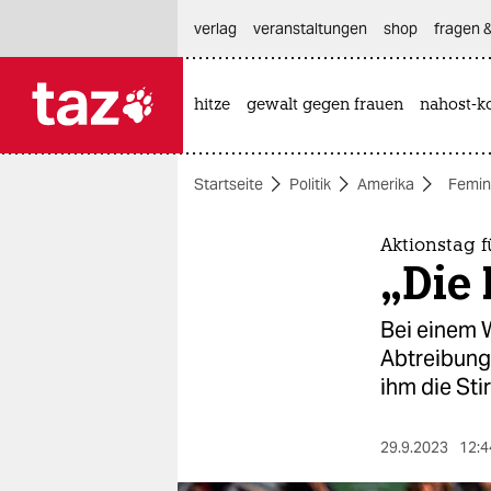
hautnavigation anspringen
hauptinhalt anspringen
footer anspringen
verlag
veranstaltungen
shop
fragen &
hitze
gewalt gegen frauen
nahost-ko

taz zahl ich
taz zahl ich
Startseite
Politik
Amerika
Femin
themen
politik
Aktionstag f
„Die 
öko
Bei einem W
gesellschaft
Abtreibung
ihm die Stir
kultur
sport
29.9.2023
12:4