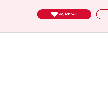
ern
. In Argentinien ist seit 2021 ein freiwilliger
chaftsabbruch bis zur 12. Woche erlaubt
.

Ja, ich will