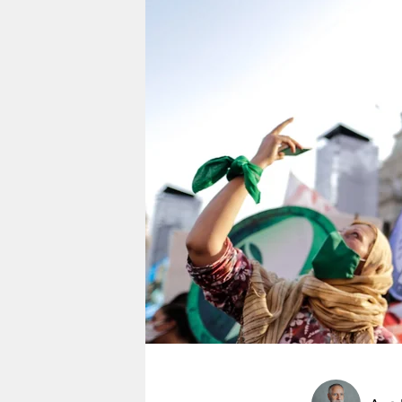
berlin
nord
wahrheit
verlag
verlag
veranstaltungen
shop
fragen & hilfe
unterstützen
abo
genossenschaft