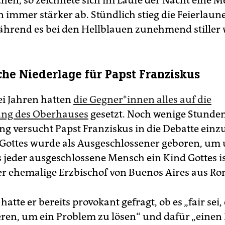
hen, so zeichnete sich im Laufe der Nacht eine M
 immer stärker ab. Stündlich stieg die Feierlaun
hrend es bei den Hellblauen zunehmend stiller
che Niederlage für Papst Franziskus
ei Jahren hatten
die Gegner*innen alles auf die
ung des Oberhauses
gesetzt. Noch wenige Stunden
 versucht Papst Franziskus in die Debatte einzu
Gottes wurde als Ausgeschlossener geboren, um 
 jeder ausgeschlossene Mensch ein Kind Gottes is
der ehemalige Erzbischof von Buenos Aires aus Ro
hatte er bereits provokant gefragt, ob es „fair sei,
eren, um ein Problem zu lösen“ und dafür „einen 