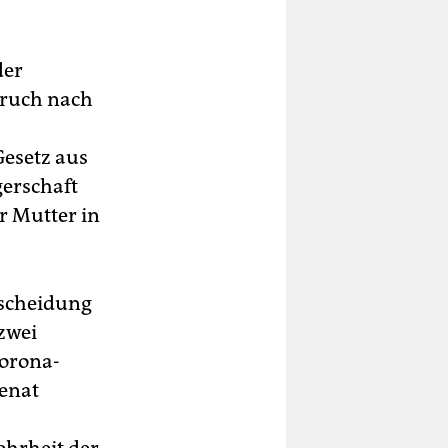
der
bruch nach
Gesetz aus
gerschaft
r Mutter in
tscheidung
zwei
Corona-
enat