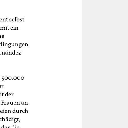
ent selbst
mit ein
ne
Bedingungen
Fernández
s 500.000
er
it der
0 Frauen an
seien durch
chädigt,
 das die