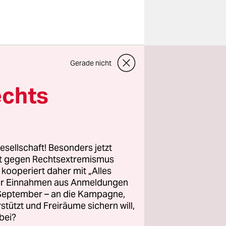
Gerade nicht
Bei der
Das
echts
stimmt
.
orisch“ war
esellschaft! Besonders jetzt
rt gegen Rechtsextremismus
r dem
z kooperiert daher mit „Alles
 dem
ller Einnahmen aus Anmeldungen
 und
. September – an die Kampagne,
llblauen
rstützt und Freiräume sichern will,
bei?
uschung.