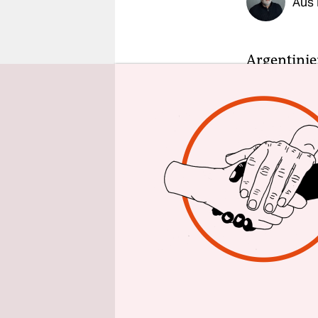
Aus 
epaper login
Argentinie
Abtreibung
Mittwochmo
Abstimmung
Abgeordnet
Damit ist 
denn auch 
„Ya es ley 
Kongressg
Symbol der
kostenlose
Halstücher