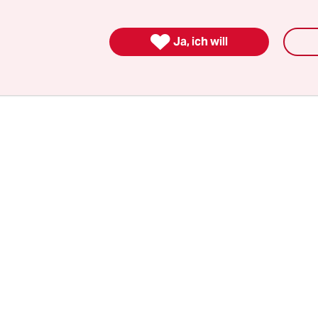
ommerlichen Temperaturen über der 30-Grad-Ma
Hellblaue auf den sechs Großbildschirmen die D

Ja, ich will
getrennt durch einen abgesperrten neutralen Korr