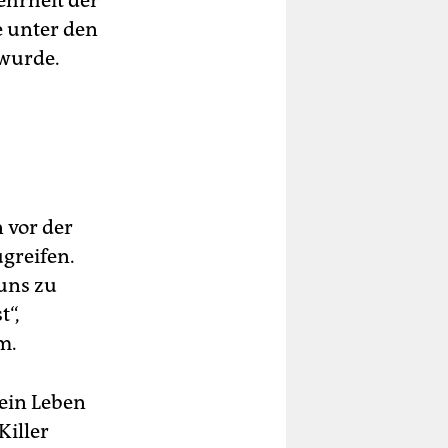
ehrheit der
e unter den
 wurde.
 vor der
greifen.
uns zu
t“,
m.
 ein Leben
Killer