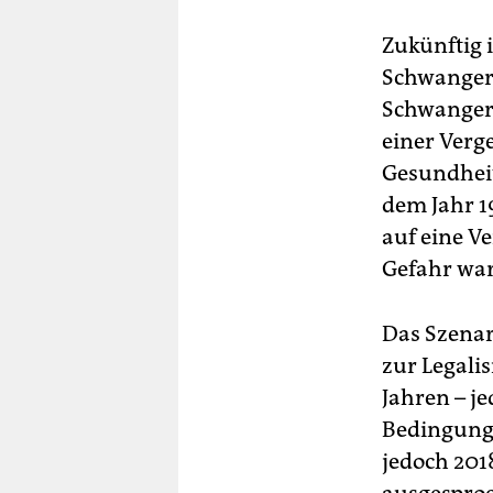
Zukünftig i
Schwangers
Schwangers
einer Verg
Gesundheit
dem Jahr 1
auf eine V
Gefahr war
Das Szenar
zur Legali
Jahren – j
Bedingunge
jedoch 201