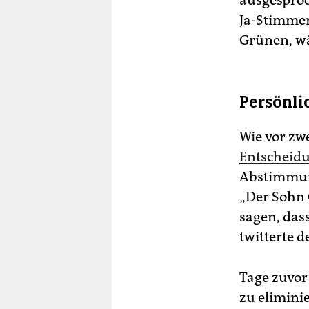
ausgesproc
Ja-Stimmen
Grünen, wä
Persönli
Wie vor zw
Entscheid
Abstimmung
„Der Sohn 
sagen, dass
twitterte 
Tage zuvor 
zu elimini