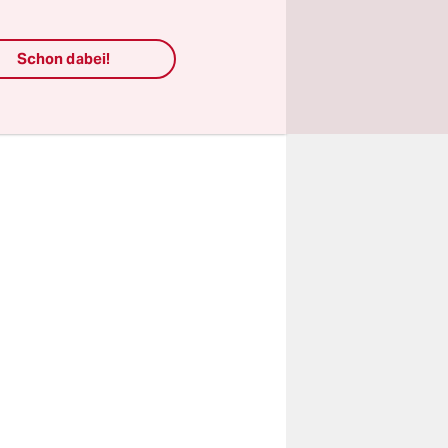
rke hatten
ebatte
Schon dabei!
idor.