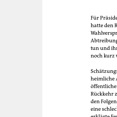
Für Präside
hatte den 
Wahlverspr
Abtreibung
tun und ihr
noch kurz 
Schätzungs
heimliche 
öffentliche
Rückkehr z
den Folgen
eine schle
erklärte Fe