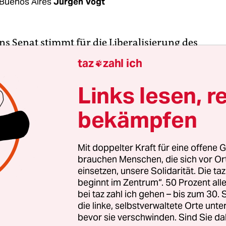
Buenos Aires
Jürgen Vogt
ns Senat stimmt für die Liberalisierung des
srechts. 38 Senator*innen votierten am frühen
taz
zahl ich

rgen mit Ja, 29 mit Nein – bei einer Enthaltung. 
 ging Pro und Contra quer durch die Parteien.
Links lesen, r
enhaus hatte bereits vor gut zwei Wochen zuge
bekämpfen
das 100-jährige Abtreibungsverbot gefallen. „Hist
das Wort der Stunde.
Mit doppelter Kraft für eine offene G
brauchen Menschen, die sich vor O
– Es ist Gesetz“ jubelten die Befürworter*innen vo
einsetzen, unsere Solidarität. Die ta
ebäude, erkennbar an den grünen Halstüchern,
beginnt im Zentrum“. 50 Prozent a
 Kampagne für das Recht auf eine legale, sichere
bei taz zahl ich gehen – bis zum 30
 Abtreibung. Dagegen herrschte unter den mit he
die linke, selbstverwaltete Orte unte
bevor sie verschwinden. Sind Sie da
n bestückten Gegner*innen Entsetzen und Enttä