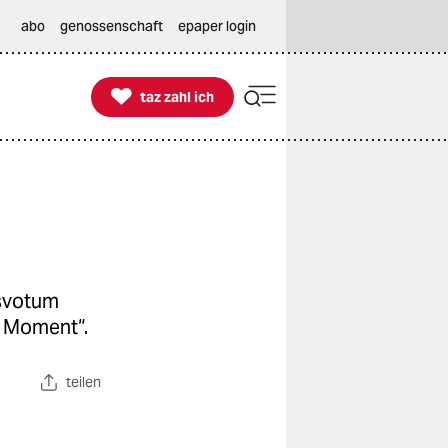
abo
genossenschaft
epaper login

taz zahl ich
taz zahl ich
tsvotum
n Moment“.
teilen