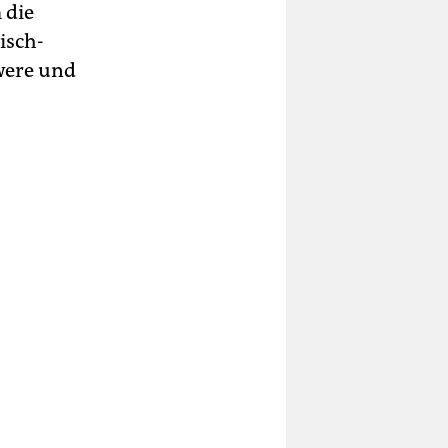
 die
isch-
were und