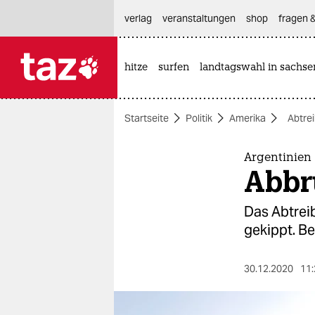
hautnavigation anspringen
hauptinhalt anspringen
footer anspringen
verlag
veranstaltungen
shop
fragen &
hitze
surfen
landtagswahl in sachse

taz zahl ich
taz zahl ich
Startseite
Politik
Amerika
Abtre
themen
politik
Argentinien
Abbr
öko
Das Abtrei
gesellschaft
gekippt. B
kultur
30.12.2020
11:
sport