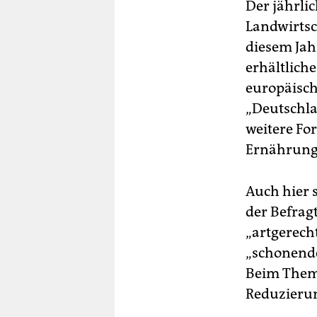
Der jährli
Landwirtsch
diesem Jah
erhältlich
europäisch
„Deutschlan
weitere Fo
Ernährungs
Auch hier
der Befrag
„artgerecht
„schonende
Beim Thema
Reduzierun