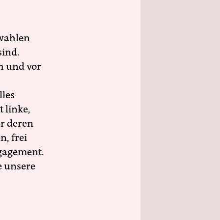
wahlen
sind.
h und vor
lles
 linke,
ür deren
n, frei
ngagement.
e unsere