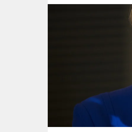
berlin
nord
wahrheit
verlag
verlag
veranstaltungen
shop
fragen & hilfe
unterstützen
abo
genossenschaft