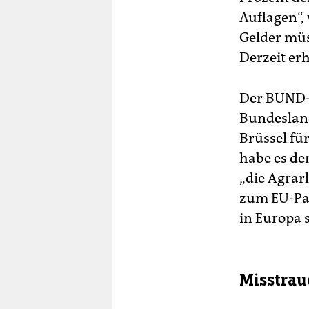
Auflagen“,
Gelder müs
Derzeit erh
Der BUND-V
Bundesland
Brüssel fü
habe es de
„die Agrar
zum EU-Par
in Europa s
Misstrau