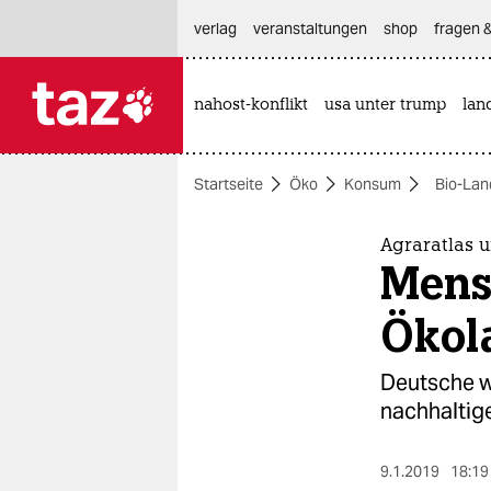
hautnavigation anspringen
hauptinhalt anspringen
footer anspringen
verlag
veranstaltungen
shop
fragen &
nahost-konflikt
usa unter trump
lan

taz zahl ich
taz zahl ich
Startseite
Öko
Konsum
Bio-Lan
themen
politik
Agraratlas 
Mens
öko
Ökol
gesellschaft
Deutsche w
kultur
nachhaltige
sport
9.1.2019
18:19