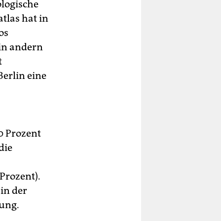
ologische
tlas hat in
os
 in andern
t
Berlin eine
0 Prozent
die
Prozent).
in der
sung.