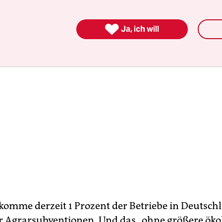

Ja, ich will
omme derzeit 1 Prozent der Betriebe in Deutsch
r Agrarsubventionen. Und das „ohne größere öko