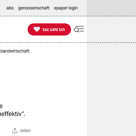
abo
genossenschaft
epaper login

taz zahl ich
taz zahl ich
olandwirtschaft
e
effektiv“.
teilen