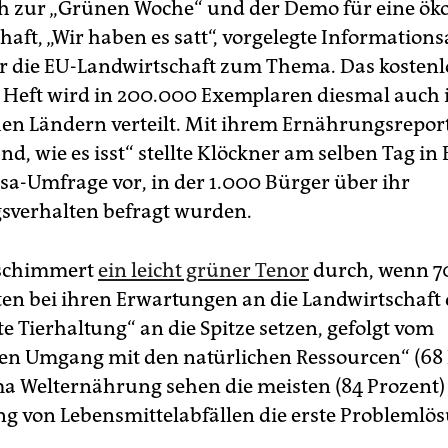
ch zur „Grünen Woche“ und der Demo für eine ök
aft, „Wir haben es satt“, vorgelegte Informationsa
r die EU-Landwirtschaft zum Thema. Das kostenl
e Heft wird in 200.000 Exemplaren diesmal auch
en Ländern verteilt. Mit ihrem Ernährungsrepor
d, wie es isst“ stellte Klöckner am selben Tag in 
rsa-Umfrage vor, in der 1.000 Bürger über ihr
verhalten befragt wurden.
 schimmert
ein leicht grüner Tenor
durch, wenn 7
ten bei ihren Erwartungen an die Landwirtschaft 
e Tierhaltung“ an die Spitze setzen, gefolgt vom
n Umgang mit den natürlichen Ressourcen“ (68 
 Welternährung sehen die meisten (84 Prozent) 
g von Lebensmittelabfällen die erste Problem­lö