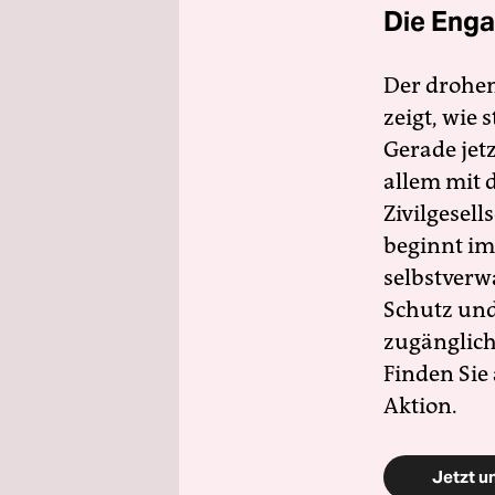
Die Enga
Der drohe
zeigt, wie
Gerade jet
allem mit d
Zivilgesell
beginnt im
selbstverw
Schutz und 
zugänglich
Finden Sie
Aktion.
Jetzt u