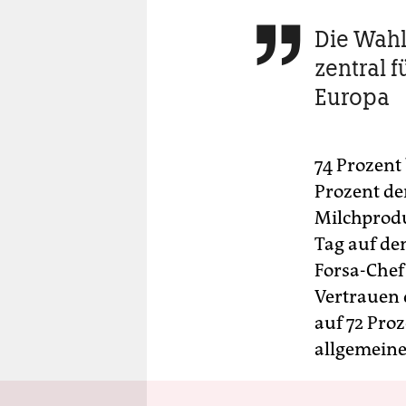
Die Wahl

zentral 
Europa
74 Prozent
Prozent de
Milchprodu
Tag auf de
Forsa-Chef
Vertrauen 
auf 72 Pro
allgemeine