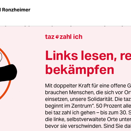
 Ronzheimer
erben auf dem Land
ist nicht im Sinne der Verbr
taz
zahl ich
 Deutschland immer weniger landwirtschaftliche 

ie verbleibenden Einheiten immer größer werden,
Links lesen, r
r Deutschen für ein großes Problem. 80 Prozent s
g, dass die Bauern für ökologische Leistungen w
bekämpfen
serschutz besonders vergütet werden sollten.
Mit doppelter Kraft für eine offene G
 sich aus einer repräsentativen Forsa-Umfrage, d
brauchen Menschen, die sich vor O
s“ enthalten ist, der am Mittwoch in Berlin von d
einsetzen, unsere Solidarität. Die ta
nd dem Bund für Umwelt und Naturschutz Deuts
beginnt im Zentrum“. 50 Prozent a
bei taz zahl ich gehen – bis zum 30
estellt wurde. Die derzeitige europäische Agrarp
die linke, selbstverwaltete Orte unte
sch, ungerecht und ineffektiv“, sagte Christine C
bevor sie verschwinden. Sind Sie da
ünen-nahen Böll-Stiftung.