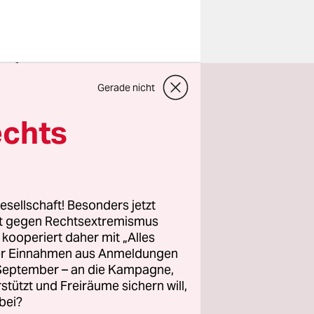
aucher.
Betriebe
Gerade nicht
 halten 76
echts
ind sogar
ie Natur-
esellschaft! Besonders jetzt
ie im neuen
rt gegen Rechtsextremismus
er Böll-
z kooperiert daher mit „Alles
chland
ller Einnahmen aus Anmeldungen
. September – an die Kampagne,
olitik sei
rstützt und Freiräume sichern will,
hemnitz
bei?