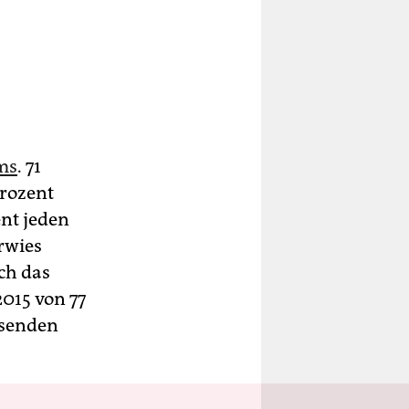
ms
. 71
Prozent
nt jeden
rwies
ch das
2015 von 77
hsenden