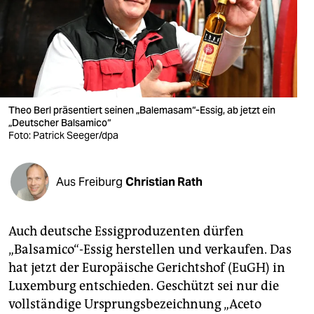
berlin
nord
wahrheit
verlag
Theo Berl präsentiert seinen „Balemasam“-Essig, ab jetzt ein
verlag
„Deutscher Balsamico“
Foto: Patrick Seeger/dpa
veranstaltungen
shop
Aus Freiburg
Christian Rath
fragen & hilfe
Auch deutsche Essigproduzenten dürfen
unterstützen
„Balsamico“-Essig herstellen und verkaufen. Das
abo
hat jetzt der Europäische Gerichtshof (EuGH) in
Luxemburg entschieden. Geschützt sei nur die
genossenschaft
vollständige Ursprungsbezeichnung „Aceto