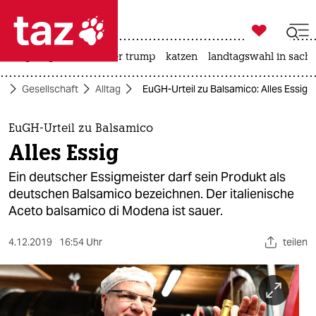

taz zahl ich
bergsteigen
usa unter trump
katzen
landtagswahl in sachs

taz zahl ich
te
Gesellschaft
Alltag
EuGH-Urteil zu Balsamico: Alles Essig
taz zahl ich
themen
EuGH-Urteil zu Balsamico
Alles Essig
politik
Ein deutscher Essigmeister darf sein Produkt als
öko
deutschen Balsamico bezeichnen. Der italienische
Aceto balsamico di Modena ist sauer.
gesellschaft
4.12.2019
16:54 Uhr
teilen
kultur
sport