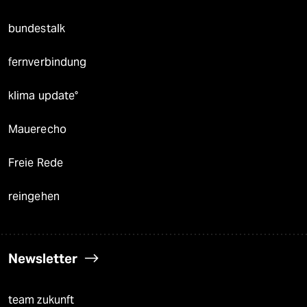
bundestalk
fernverbindung
klima update°
Mauerecho
Freie Rede
reingehen
Newsletter
team zukunft