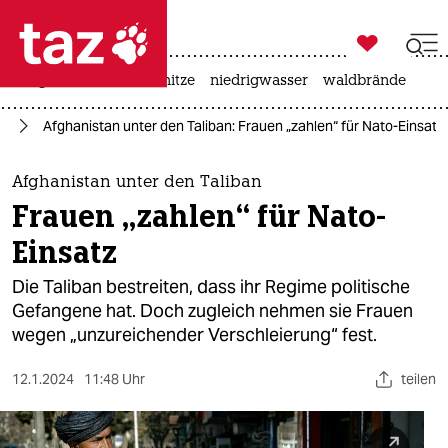

taz zahl ich
krieg in der ukraine
hitze
niedrigwasser
waldbrände

taz zahl ich
an
Afghanistan unter den Taliban: Frauen „zahlen“ für Nato-Einsatz
taz zahl ich
themen
Afghanistan unter den Taliban
Frauen „zahlen“ für Nato-
politik
Einsatz
öko
Die Taliban bestreiten, dass ihr Regime politische
Gefangene hat. Doch zugleich nehmen sie Frauen
gesellschaft
wegen „unzureichender Verschleierung“ fest.
kultur
12.1.2024
11:48 Uhr
teilen
sport