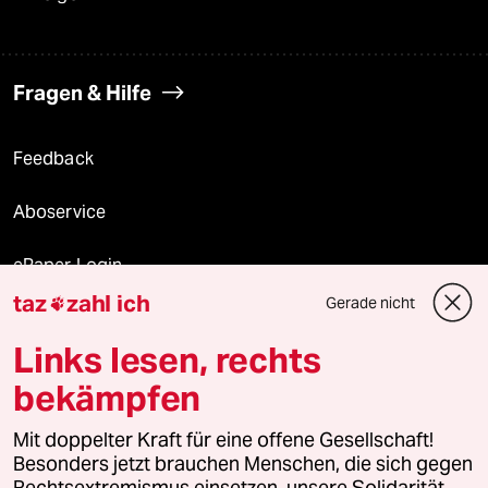
Fragen & Hilfe
Feedback
Aboservice
ePaper Login
taz
zahl ich
Gerade nicht

Downloads für Abonnierende
Links lesen, rechts
bekämpfen
© 2026 taz Verlags und Vertriebs GmbH
Mit doppelter Kraft für eine offene Gesellschaft!
Alle Rechte vorbehalten. Bei rechtlichen Fragen oder für Genehmigungen
wenden Sie sich bitte an
lizenzen@taz.de
Besonders jetzt brauchen Menschen, die sich gegen