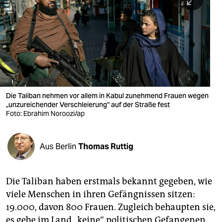
berlin
nord
wahrheit
verlag
verlag
Die Taliban nehmen vor allem in Kabul zunehmend Frauen wegen
„unzureichender Verschleierung“ auf der Straße fest
veranstaltungen
Foto: Ebrahim Noroozi/ap
shop
fragen & hilfe
Aus Berlin
Thomas Ruttig
unterstützen
Die Taliban haben erstmals bekannt gegeben, wie
abo
viele Menschen in ihren Gefängnissen sitzen:
genossenschaft
19.000, davon 800 Frauen. Zugleich behaupten sie,
es gebe im Land „keine“ politischen Gefangenen.