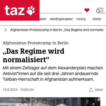

taz zahl ich
hitze
krieg in der ukraine
niedrigwasser
ceuta
rente

taz zahl ich
in
Afghanistan-Protestcamp in Berlin: „Das Regime wird normalisier
taz zahl ich
themen
Afghanistan-Protestcamp in Berlin
„Das Regime wird
politik
normalisiert“
öko
Mit einem Zeltlager auf dem Alexanderplatz machen
Ak­ti­vis­t*innen auf die seit drei Jahren andauernde
gesellschaft
Taliban-Herrschaft in Afghanistan aufmerksam.
kultur
15.8.2024
15:00 Uhr
teilen
sport