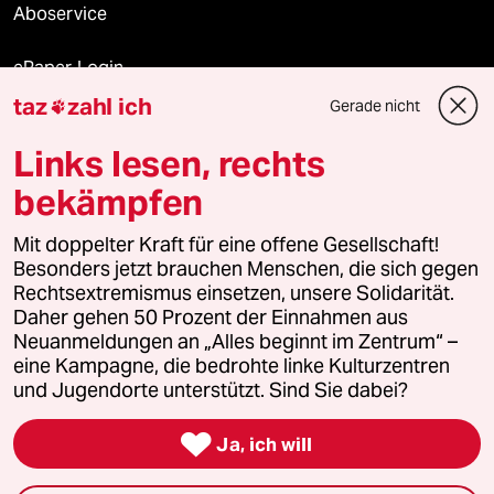
Aboservice
ePaper Login
taz
zahl ich
Gerade nicht

Downloads für Abonnierende
Links lesen, rechts
bekämpfen
© 2026 taz Verlags und Vertriebs GmbH
Mit doppelter Kraft für eine offene Gesellschaft!
Alle Rechte vorbehalten. Bei rechtlichen Fragen oder für Genehmigungen
wenden Sie sich bitte an
lizenzen@taz.de
Besonders jetzt brauchen Menschen, die sich gegen
Rechtsextremismus einsetzen, unsere Solidarität.
Daher gehen 50 Prozent der Einnahmen aus
Feedback
Redaktionsstatut
Kommune-Richtlinien
KI-
Neuanmeldungen an „Alles beginnt im Zentrum“ –
eine Kampagne, die bedrohte linke Kulturzentren
Leitlinie
Informant
Datenschutz
Impressum
AGB
und Jugendorte unterstützt. Sind Sie dabei?
Seitenwende
Einwilligungen widerrufen (Ads)

Ja, ich will