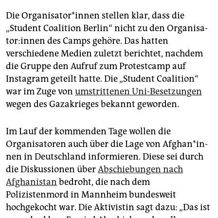
Die Or­ga­ni­sa­to­r*in­nen stellen klar, dass die
„Student Coalition Berlin“ nicht zu den Or­ga­ni­sa­
to­r:in­nen des Camps gehöre. Das hatten
verschiedene Medien zuletzt berichtet, nachdem
die Gruppe den Aufruf zum Protestcamp auf
Instagram geteilt hatte. Die „Student Coalition“
war im Zuge von
umstrittenen Uni-Besetzungen
wegen des Gaza­krieges bekannt geworden.
Im Lauf der kommenden Tage wollen die
Organisatoren auch über die Lage von Af­gha­n*in­
nen in Deutschland informieren. Diese sei durch
die Diskussionen über
Abschiebungen nach
Afghanistan
bedroht, die nach dem
Polizistenmord in Mannheim bundesweit
hochgekocht war. Die Aktivistin sagt dazu: „Das ist