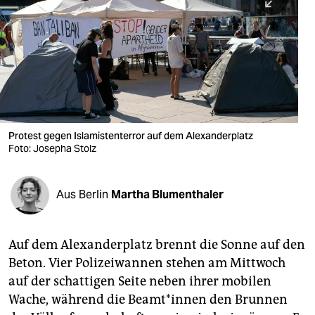
berlin
nord
wahrheit
verlag
verlag
Protest gegen Islamistenterror auf dem Alexanderplatz
Foto: Josepha Stolz
veranstaltungen
shop
Aus Berlin
Martha Blumenthaler
fragen & hilfe
unterstützen
Auf dem Alexanderplatz brennt die Sonne auf den
Beton. Vier Polizeiwannen stehen am Mittwoch
abo
auf der schattigen Seite neben ihrer mobilen
genossenschaft
Wache, während die Be­am­t*in­nen den Brunnen