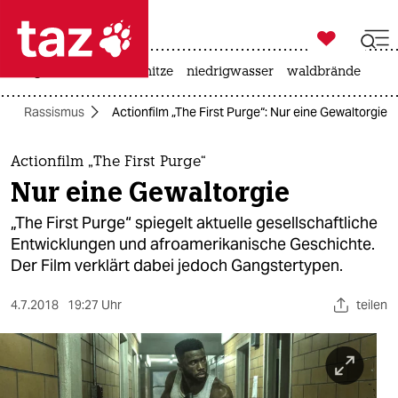

taz zahl ich
krieg in der ukraine
hitze
niedrigwasser
waldbrände

taz zahl ich
Rassismus
Actionfilm „The First Purge“: Nur eine Gewaltorgie
taz zahl ich
themen
Actionfilm „The First Purge“
Nur eine Gewaltorgie
politik
„The First Purge“ spiegelt aktuelle gesellschaftliche
öko
Entwicklungen und afroamerikanische Geschichte.
Der Film verklärt dabei jedoch Gangstertypen.
gesellschaft
4.7.2018
19:27 Uhr
teilen
kultur
sport