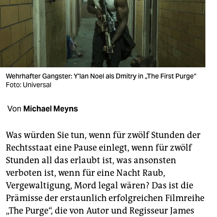
berlin
nord
wahrheit
verlag
Wehrhafter Gangster: Y'lan Noel als Dmitry in „The First Purge“
verlag
Foto: Universal
veranstaltungen
Von
Michael Meyns
shop
Was würden Sie tun, wenn für zwölf Stunden der
fragen & hilfe
Rechtsstaat eine Pause einlegt, wenn für zwölf
Stunden all das erlaubt ist, was ansonsten
unterstützen
verboten ist, wenn für eine Nacht Raub,
abo
Vergewaltigung, Mord legal wären? Das ist die
Prämisse der erstaunlich erfolgreichen Filmreihe
genossenschaft
„The Purge“, die von Autor und Regisseur James