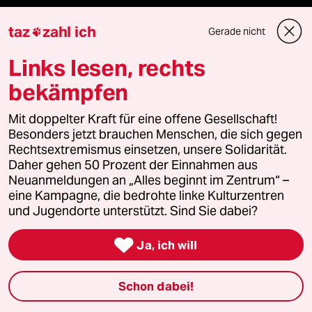
bundestalk
taz
zahl ich
Gerade nicht

fernverbindung
Links lesen, rechts
bekämpfen
klima update°
Mit doppelter Kraft für eine offene Gesellschaft!
Mauerecho
Besonders jetzt brauchen Menschen, die sich gegen
Rechtsextremismus einsetzen, unsere Solidarität.
Freie Rede
Daher gehen 50 Prozent der Einnahmen aus
Neuanmeldungen an „Alles beginnt im Zentrum“ –
reingehen
eine Kampagne, die bedrohte linke Kulturzentren
und Jugendorte unterstützt. Sind Sie dabei?

Ja, ich will
Newsletter
Schon dabei!
team zukunft