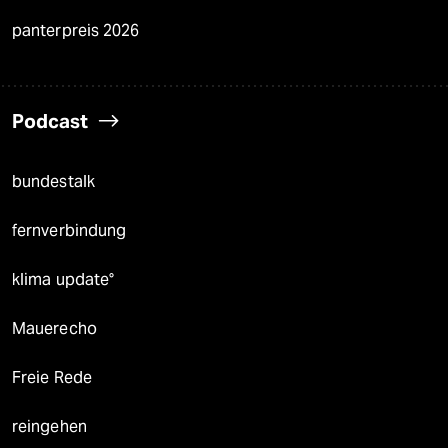
panterpreis 2026
Podcast
bundestalk
fernverbindung
klima update°
Mauerecho
Freie Rede
reingehen