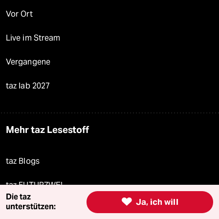
Vor Ort
Live im Stream
Vergangene
taz lab 2027
Mehr taz Lesestoff
taz Blogs
taz FUTURZWEI
Die taz

Ja, ich will
unterstützen:
Le Monde diplomatique