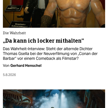
berlin
nord
wahrheit
verlag
Die Wahrheit
„Da kann ich locker mithalten“
verlag
Das Wahrheit-Interview: Steht der alternde Dichter
veranstaltungen
Thomas Gsella bei der Neuverfilmung von „Conan der
Barbar“ vor einem Comeback als Filmstar?
shop
Von
Gerhard Henschel
fragen & hilfe
5.8.2026
unterstützen
abo
genossenschaft