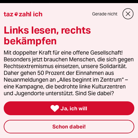
Le Monde diplomatique
taz
zahl ich
Gerade nicht

taz Archiv
Links lesen, rechts
bekämpfen
Mehr taz Angebote
Mit doppelter Kraft für eine offene Gesellschaft!
Besonders jetzt brauchen Menschen, die sich gegen
Rechtsextremismus einsetzen, unsere Solidarität.
Reisen
Daher gehen 50 Prozent der Einnahmen aus
Neuanmeldungen an „Alles beginnt im Zentrum“ –
Kantine
eine Kampagne, die bedrohte linke Kulturzentren
und Jugendorte unterstützt. Sind Sie dabei?
Shop

Ja, ich will
Anzeigen
Schon dabei!