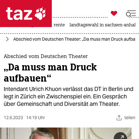

taz zahl ich
hitze
niedrigwasser
rente
landtagswahl in sachsen-anhalt

taz zahl ich
te
Abschied vom Deutschen Theater: „Da muss man Druck aufbau
taz zahl ich
themen
Abschied vom Deutschen Theater
„Da muss man Druck
politik
aufbauen“
öko
Intendant Ulrich Khuon verlässt das DT in Berlin und
legt in Zürich ein Zwischenspiel ein. Ein Gespräch
gesellschaft
über Gemeinschaft und Diversität am Theater.
kultur
12.6.2023
14:19 Uhr
teilen
sport