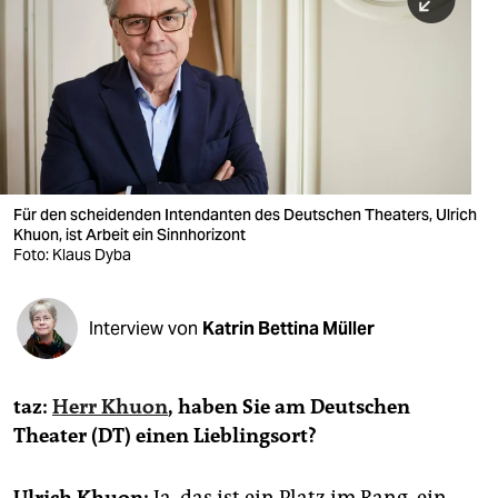
berlin
nord
wahrheit
verlag
verlag
Für den scheidenden Intendanten des Deutschen Theaters, Ulrich
Khuon, ist Arbeit ein Sinnhorizont
veranstaltungen
Foto: Klaus Dyba
shop
fragen & hilfe
Interview von
Katrin Bettina Müller
unterstützen
taz:
Herr Khuon
, haben Sie am Deutschen
abo
Theater (DT) einen Lieblingsort?
genossenschaft