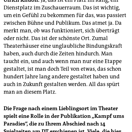
Ulrich Khuon:
Ja, das ist ein Platz im Rang, ein
epaper login
Dienstplatz im Zuschauerraum. Das ist wichtig,
um ein Gefühl zu bekommen für das, was passiert
zwischen Bühne und Publikum. Das atmet ja. Da
merkt man, ob was funktioniert, sich überträgt
oder nicht. Das ist der schönste Ort. Zumal
Theaterhäuser eine unglaubliche Bindungskraft
haben, auch durch die Zeiten hindurch. Man
taucht ein, und auch wenn man nur eine Etappe
gestaltet, ist man doch Teil von etwas, das schon
hundert Jahre lang andere gestaltet haben und
auch in Zukunft gestalten werden. All das spürt
man an diesem Platz.
Die Frage nach einem Lieblingsort im Theater
spielt eine Rolle in der ­Publikation „Kampf ums
Paradies“, die zu Ihrem Abschied nach 14
Spielzeiten am DT erschienen ist. Viele, die hier