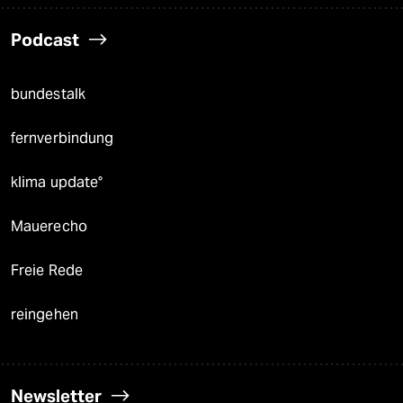
Podcast
bundestalk
fernverbindung
klima update°
Mauerecho
Freie Rede
reingehen
Newsletter