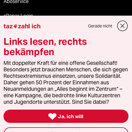
Aboservice
ePaper Login
taz
zahl ich
Gerade nicht

Downloads für Abonnierende
Links lesen, rechts
bekämpfen
© 2026 taz Verlags und Vertriebs GmbH
Mit doppelter Kraft für eine offene Gesellschaft!
Alle Rechte vorbehalten. Bei rechtlichen Fragen oder für Genehmigungen
wenden Sie sich bitte an
lizenzen@taz.de
Besonders jetzt brauchen Menschen, die sich gegen
Rechtsextremismus einsetzen, unsere Solidarität.
Daher gehen 50 Prozent der Einnahmen aus
Feedback
Redaktionsstatut
Kommune-Richtlinien
KI-
Neuanmeldungen an „Alles beginnt im Zentrum“ –
eine Kampagne, die bedrohte linke Kulturzentren
Leitlinie
Informant
Datenschutz
Impressum
AGB
und Jugendorte unterstützt. Sind Sie dabei?
Seitenwende
Einwilligungen widerrufen (Ads)

Ja, ich will