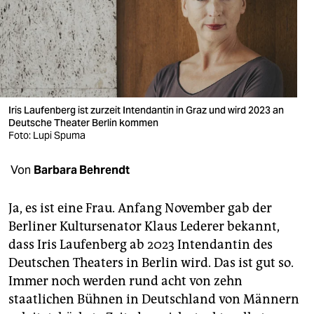
berlin
nord
wahrheit
verlag
Iris Laufenberg ist zurzeit Intendantin in Graz und wird 2023 an
verlag
Deutsche Theater Berlin kommen
Foto: Lupi Spuma
veranstaltungen
Von
Barbara Behrendt
shop
fragen & hilfe
Ja, es ist eine Frau. Anfang November gab der
Berliner Kultursenator Klaus Lederer bekannt,
unterstützen
dass Iris Laufenberg ab 2023 Intendantin des
abo
Deutschen Theaters in Berlin wird. Das ist gut so.
Immer noch werden rund acht von zehn
genossenschaft
staatlichen Bühnen in Deutschland von Männern