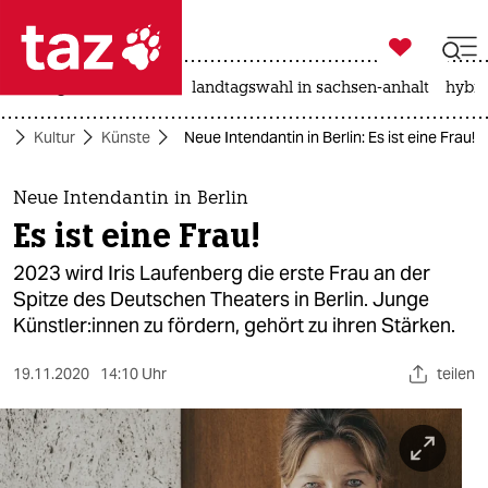

taz zahl ich
niedrigwasser
rente
landtagswahl in sachsen-anhalt
hybri

taz zahl ich
te
Kultur
Künste
Neue Intendantin in Berlin: Es ist eine Frau!
taz zahl ich
themen
Neue Intendantin in Berlin
Es ist eine Frau!
politik
2023 wird Iris Laufenberg die erste Frau an der
öko
Spitze des Deutschen Theaters in Berlin. Junge
Künstler:innen zu fördern, gehört zu ihren Stärken.
gesellschaft
19.11.2020
14:10 Uhr
teilen
kultur
sport