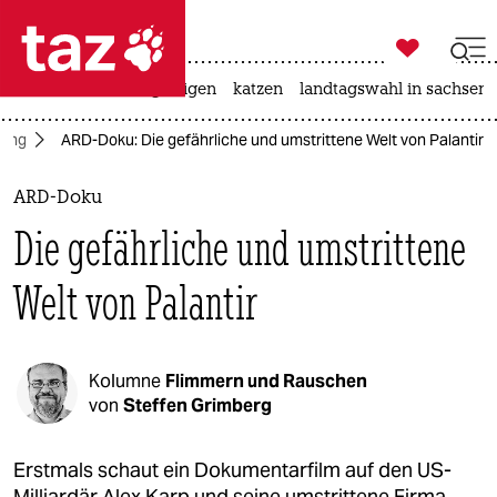

taz zahl ich
ceuta
hitze
bergsteigen
katzen
landtagswahl in sachsen-

taz zahl ich
ung
ARD-Doku: Die gefährliche und umstrittene Welt von Palantir
taz zahl ich
themen
ARD-Doku
Die gefährliche und umstrittene
politik
Welt von Palantir
öko
gesellschaft
Kolumne
Flimmern und Rauschen
kultur
von
Steffen Grimberg
sport
Erstmals schaut ein Dokumentarfilm auf den US-
Milliardär Alex Karp und seine umstrittene Firma.