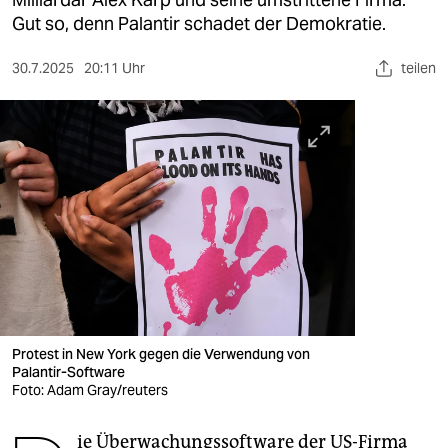
berlin
Gut so, denn Palantir schadet der Demokratie.
nord
30.7.2025
20:11 Uhr
teilen
wahrheit
verlag
verlag
veranstaltungen
shop
fragen & hilfe
unterstützen
Protest in New York gegen die Verwendung von
Palantir-Software
abo
Foto: Adam Gray/reuters
genossenschaft
ie Überwachungssoftware der US-Firma