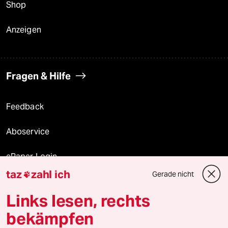
Shop
Anzeigen
Fragen & Hilfe
Feedback
Aboservice
ePaper Login
taz
zahl ich
Gerade nicht

Downloads für Abonnierende
Links lesen, rechts
bekämpfen
© 2026 taz Verlags und Vertriebs GmbH