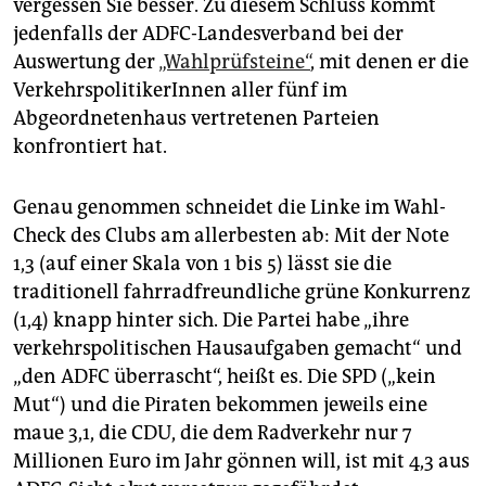
epaper login
vergessen Sie besser. Zu diesem Schluss kommt
jedenfalls der ADFC-Landesverband bei der
Auswertung der
„Wahlprüfsteine“
, mit denen er die
VerkehrspolitikerInnen aller fünf im
Abgeordnetenhaus vertretenen Parteien
konfrontiert hat.
Genau genommen schneidet die Linke im Wahl-
Check des Clubs am allerbesten ab: Mit der Note
1,3 (auf einer Skala von 1 bis 5) lässt sie die
traditionell fahrradfreundliche grüne Konkurrenz
(1,4) knapp hinter sich. Die Partei habe „ihre
verkehrspolitischen Hausaufgaben gemacht“ und
„den ADFC überrascht“, heißt es. Die SPD („kein
Mut“) und die Piraten bekommen jeweils eine
maue 3,1, die CDU, die dem Radverkehr nur 7
Millionen Euro im Jahr gönnen will, ist mit 4,3 aus