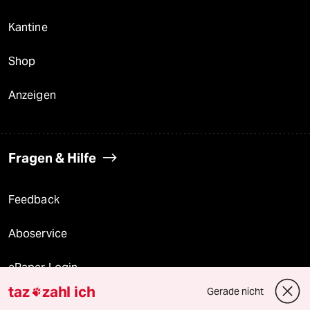
Kantine
Shop
Anzeigen
Fragen & Hilfe
Feedback
Aboservice
ePaper Login
taz
zahl ich
Gerade nicht

Downloads für Abonnierende