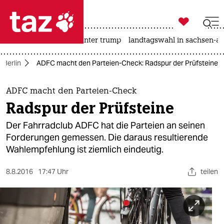

taz zahl ich
nahost-konflikt
usa unter trump
landtagswahl in sachsen-an

taz zahl ich
Berlin
ADFC macht den Parteien-Check: Radspur der Prüfsteine
taz zahl ich
themen
ADFC macht den Parteien-Check
Radspur der Prüfsteine
politik
Der Fahrradclub ADFC hat die Parteien an seinen
öko
Forderungen gemessen. Die daraus resultierende
Wahlempfehlung ist ziemlich eindeutig.
gesellschaft
8.8.2016
17:47 Uhr
teilen
kultur
sport