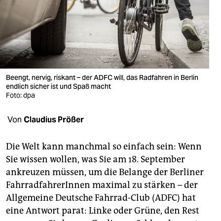
berlin
nord
wahrheit
verlag
Beengt, nervig, riskant – der ADFC will, das Radfahren in Berlin
verlag
endlich sicher ist und Spaß macht
Foto: dpa
veranstaltungen
Von
Claudius Prößer
shop
fragen & hilfe
Die Welt kann manchmal so einfach sein: Wenn
Sie wissen wollen, was Sie am 18. September
unterstützen
ankreuzen müssen, um die Belange der Berliner
abo
FahrradfahrerInnen maximal zu stärken – der
Allgemeine Deutsche Fahrrad-Club (ADFC) hat
genossenschaft
eine Antwort parat: Linke oder Grüne, den Rest