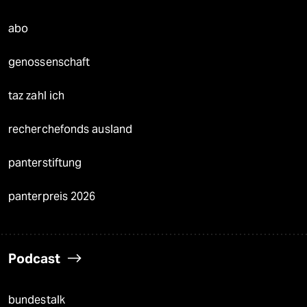
abo
genossenschaft
taz zahl ich
recherchefonds ausland
panterstiftung
panterpreis 2026
Podcast
bundestalk