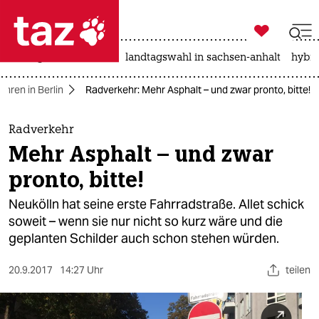

taz zahl ich
niedrigwasser
rente
landtagswahl in sachsen-anhalt
hybri

taz zahl ich
ahren in Berlin
Radverkehr: Mehr Asphalt – und zwar pronto, bitte!
taz zahl ich
themen
Radverkehr
Mehr Asphalt – und zwar
politik
pronto, bitte!
öko
Neukölln hat seine erste Fahrradstraße. Allet schick
soweit – wenn sie nur nicht so kurz wäre und die
gesellschaft
geplanten Schilder auch schon stehen würden.
kultur
20.9.2017
14:27 Uhr
teilen
sport