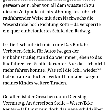
epaper login
gewesen sein, aber von all dem wusste ich zu
diesem Zeitpunkt nichts. Ahnungslos fuhr ich
radfahrender Weise mit dem Nachwuchs die
Weserstraße hoch Richtung Kotti – da versperrte
ein quer einbetoniertes Schild den Radweg.
Irritiert schaute ich mich um: Das Einfahrt-
Verboten-Schild für Autos (wegen der
Einbahnstraße) stand da wie immer, ebenso das
Radfahrer-frei-Schild darunter. Nur dass ich nicht
mehr fahren konnte. „Was soll die Sch… wieder?“
hob ich an zu fluchen, verkniff mir aber wegen
meines Kindes weitere Tiraden.
Gefallen ist der Groschen dann Dienstag
Vormittag. An derselben Stelle – Weser/Ecke
Reuter – fällt mir nun doch das neue Schild (über