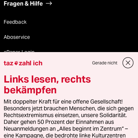
Fragen & Hilfe
Feedback
Aboservice
ePaper Login
taz
zahl ich
Gerade nicht

Downloads für Abonnierende
Links lesen, rechts
bekämpfen
© 2026 taz Verlags und Vertriebs GmbH
Mit doppelter Kraft für eine offene Gesellschaft!
Alle Rechte vorbehalten. Bei rechtlichen Fragen oder für Genehmigungen
wenden Sie sich bitte an
lizenzen@taz.de
Besonders jetzt brauchen Menschen, die sich gegen
Rechtsextremismus einsetzen, unsere Solidarität.
Daher gehen 50 Prozent der Einnahmen aus
Feedback
Redaktionsstatut
Kommune-Richtlinien
KI-
Neuanmeldungen an „Alles beginnt im Zentrum“ –
eine Kampagne, die bedrohte linke Kulturzentren