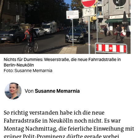
berlin
nord
wahrheit
verlag
verlag
Nichts für Dummies: Weserstraße, die neue Fahrradstraße in
Berlin-Neukölln
veranstaltungen
Foto: Susanne Memarnia
shop
fragen & hilfe
Von
Susanne Memarnia
unterstützen
So richtig verstanden habe ich die neue
abo
Fahrradstraße in Neukölln noch nicht. Es war
genossenschaft
Montag Nachmittag, die feierliche Einweihung mit
grüner Polit-Prominenz dürfte gerade vorbei