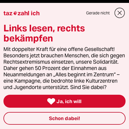
Öko
taz
zahl ich
Gerade nicht

Gesellschaft
Links lesen, rechts
bekämpfen
Kultur
Mit doppelter Kraft für eine offene Gesellschaft!
Sport
Besonders jetzt brauchen Menschen, die sich gegen
Rechtsextremismus einsetzen, unsere Solidarität.
Berlin
Daher gehen 50 Prozent der Einnahmen aus
Neuanmeldungen an „Alles beginnt im Zentrum“ –
Nord
eine Kampagne, die bedrohte linke Kulturzentren
und Jugendorte unterstützt. Sind Sie dabei?
Wahrheit

Ja, ich will
Schon dabei!
Themen