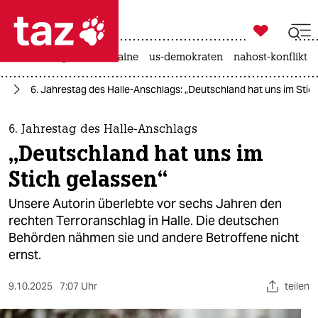

taz zahl ich
hitze
krieg in der ukraine
us-demokraten
nahost-konflikt

taz zahl ich
or
6. Jahrestag des Halle-Anschlags: „Deutschland hat uns im Stic
taz zahl ich
themen
6. Jahrestag des Halle-Anschlags
„Deutschland hat uns im
politik
Stich gelassen“
öko
Unsere Autorin überlebte vor sechs Jahren den
rechten Terroranschlag in Halle. Die deutschen
gesellschaft
Behörden nähmen sie und andere Betroffene nicht
ernst.
kultur
sport
9.10.2025
7:07 Uhr
teilen