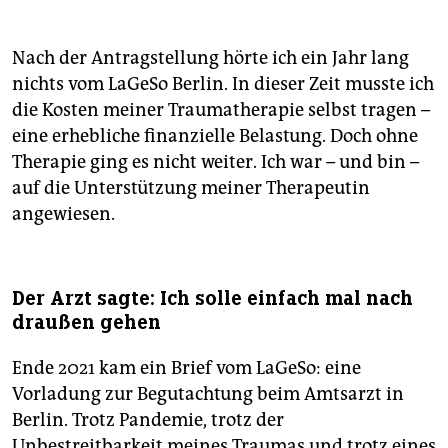
Offizielles und alternatives Gedenken
Am Montag
um 12 Uhr gedenken in Halle Ministerpräsident Reiner
Haseloff (CDU), Bürgermeister Egbert Geier (SPD) und
Nach der Antragstellung hörte ich ein Jahr lang
der Bundesopferbeauftragte Roland Weber der Opfer
nichts vom LaGeSo Berlin. In dieser Zeit musste ich
des Anschlags. Um 16 Uhr findet vor dem Tekiez, dem
die Kosten meiner Traumatherapie selbst tragen –
Begegnungsort im ehemaliegen „Kiez-Döner“, ein
selbstbestimmtes, solidarisches Gedenken statt. In
eine erhebliche finanzielle Belastung. Doch ohne
Berlin ruft die „Initiative Antisemitismus und
Therapie ging es nicht weiter. Ich war – und bin –
Rassismus zusammen bekämpfen“ um 17.30 Uhr auf
auf die Unterstützung meiner Therapeutin
dem Oranienplatz zu einer Kundgebung auf, bei der
angewiesen.
Betroffenenbündnisse verschiedener rechter
Anschläge gemeinsam erinnern wollen. Auch
Christina Feist wird dort sprechen.
(taz)
Der Arzt sagte: Ich solle einfach mal nach
draußen gehen
Ende 2021 kam ein Brief vom LaGeSo: eine
Vorladung zur Begutachtung beim Amtsarzt in
Berlin. Trotz Pandemie, trotz der
Unbestreitbarkeit meines Traumas und trotz eines