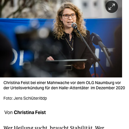
berlin
nord
wahrheit
verlag
verlag
veranstaltungen
shop
Christina Feist bei einer Mahnwache vor dem OLG Naumburg vor
fragen & hilfe
der Urteilsverkündung für den Halle-Attentäter im Dezember 2020
unterstützen
Foto: Jens Schlüter/ddp
abo
Von
Christina Feist
genossenschaft
Wer Heilung sucht, braucht Stabilität. Wer