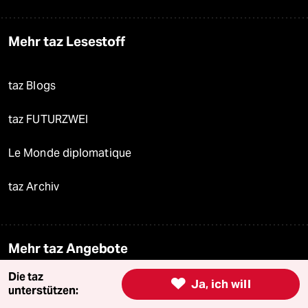
Mehr taz Lesestoff
taz Blogs
taz FUTURZWEI
Le Monde diplomatique
taz Archiv
Mehr taz Angebote
Die taz

Ja, ich will
unterstützen:
Reisen