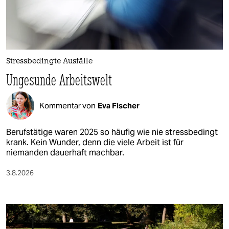
berlin
nord
wahrheit
Stressbedingte Ausfälle
verlag
Ungesunde Arbeitswelt
verlag
Kommentar von
Eva Fischer
veranstaltungen
shop
Berufstätige waren 2025 so häufig wie nie stressbedingt
krank. Kein Wunder, denn die viele Arbeit ist für
fragen & hilfe
niemanden dauerhaft machbar.
unterstützen
3.8.2026
abo
genossenschaft