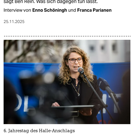
sagt Ben Rein. Was sich dagegen tun lässt.
Interview von
Enno Schöningh
und
Franca Parianen
25.11.2025
6. Jahrestag des Halle-Anschlags