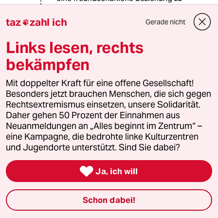
René Bousquet unterhielt, dem
Organisator der Raffle de Vel' d'Hiv.
taz
zahl ich
Gerade nicht

Links lesen, rechts
60440 (Profil gelöscht)
6G
bekämpfen
08.05.2017
,
13:20 Uhr
@82236 (Profil gelöscht):
Mit doppelter Kraft für eine offene Gesellschaft!
Und gegen so eine wollte Melenchon
Besonders jetzt brauchen Menschen, die sich gegen
nicht seine Stimme erheben und aktiv
Rechtsextremismus einsetzen, unsere Solidarität.
vorgehen. Genau dieses
Daher gehen 50 Prozent der Einnahmen aus
Inkaufnehmen des Faschismus hat
Neuanmeldungen an „Alles beginnt im Zentrum“ –
Troller so empört.
eine Kampagne, die bedrohte linke Kulturzentren
und Jugendorte unterstützt. Sind Sie dabei?

Ja, ich will
60440 (Profil gelöscht)
6G
08.05.2017
,
06:51 Uhr
Wie Georg Stefan Troller, 95 Jahre jung,
Schon dabei!
jüdischer Weltbürger, der als Siebzehnjähriger