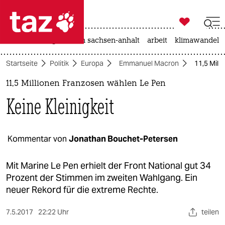

taz zahl ich
hitze
landtagswahl in sachsen-anhalt
arbeit
klimawandel

taz zahl ich
Startseite
Politik
Europa
Emmanuel Macron
11,5 Mill
taz zahl ich
11,5 Millionen Franzosen wählen Le Pen
themen
Keine Kleinigkeit
politik
öko
Kommentar von
Jonathan Bouchet-Petersen
gesellschaft
Mit Marine Le Pen erhielt der Front National gut 34
Prozent der Stimmen im zweiten Wahlgang. Ein
kultur
neuer Rekord für die extreme Rechte.
sport
7.5.2017
22:22 Uhr
teilen