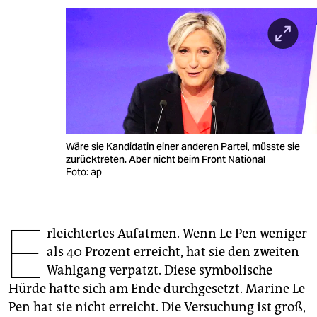
berlin
nord
wahrheit
verlag
verlag
Wäre sie Kandidatin einer anderen Partei, müsste sie
veranstaltungen
zurücktreten. Aber nicht beim Front National
Foto: ap
shop
fragen & hilfe
E
rleichtertes Aufatmen. Wenn Le Pen weniger
unterstützen
als 40 Prozent erreicht, hat sie den zweiten
abo
Wahlgang verpatzt. Diese symbolische
Hürde hatte sich am Ende durchgesetzt. Marine Le
genossenschaft
Pen hat sie nicht erreicht. Die Versuchung ist groß,