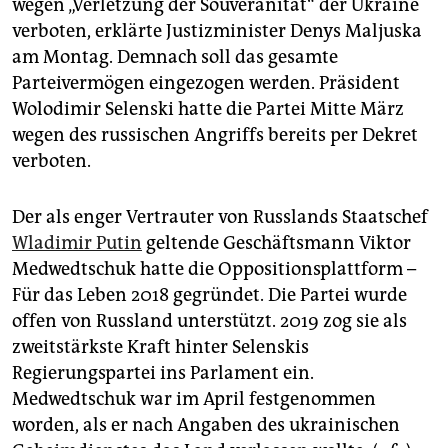
epaper login
wegen „Verletzung der Souveränität“ der Ukraine
verboten, erklärte Justizminister Denys Maljuska
am Montag. Demnach soll das gesamte
Parteivermögen eingezogen werden. Präsident
Wolodimir Selenski hatte die Partei Mitte März
wegen des russischen Angriffs bereits per Dekret
verboten.
Der als enger Vertrauter von Russlands Staatschef
Wladimir Putin
geltende Geschäftsmann Viktor
Medwedtschuk hatte die Oppositionsplattform –
Für das Leben 2018 gegründet. Die Partei wurde
offen von Russland unterstützt. 2019 zog sie als
zweitstärkste Kraft hinter Selenskis
Regierungspartei ins Parlament ein.
Medwedtschuk war im April festgenommen
worden, als er nach Angaben des ukrainischen