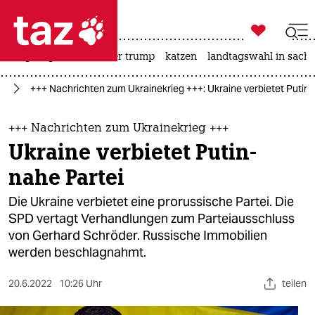

taz zahl ich
bergsteigen
usa unter trump
katzen
landtagswahl in sachs

taz zahl ich
ne
+++ Nachrichten zum Ukrainekrieg +++: Ukraine verbietet Putin-
taz zahl ich
themen
+++ Nachrichten zum Ukrainekrieg +++
Ukraine verbietet Putin-
politik
nahe Partei
öko
Die Ukraine verbietet eine prorussische Partei. Die
SPD vertagt Verhandlungen zum Parteiausschluss
gesellschaft
von Gerhard Schröder. Russische Immobilien
werden beschlagnahmt.
kultur
sport
20.6.2022
10:26 Uhr
teilen