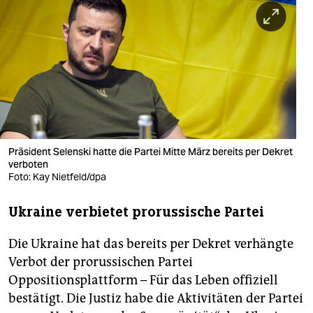
berlin
nord
wahrheit
verlag
verlag
veranstaltungen
Präsident Selenski hatte die Partei Mitte März bereits per Dekret
verboten
shop
Foto: Kay Nietfeld/dpa
fragen & hilfe
Ukraine verbietet prorussische Partei
unterstützen
Die Ukraine hat das bereits per Dekret verhängte
abo
Verbot der prorussischen Partei
Oppositionsplattform – Für das Leben offiziell
genossenschaft
bestätigt. Die Justiz habe die Aktivitäten der Partei