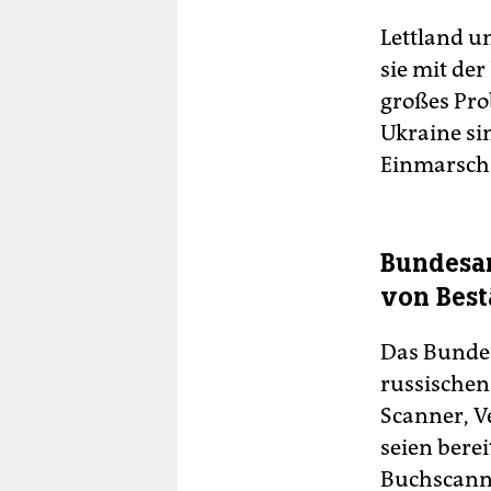
Lettland u
sie mit de
großes Pro
Ukraine si
Einmarsch 
Bundesar
von Bes
Das Bundes
russischen
Scanner, V
seien berei
Buchscanner