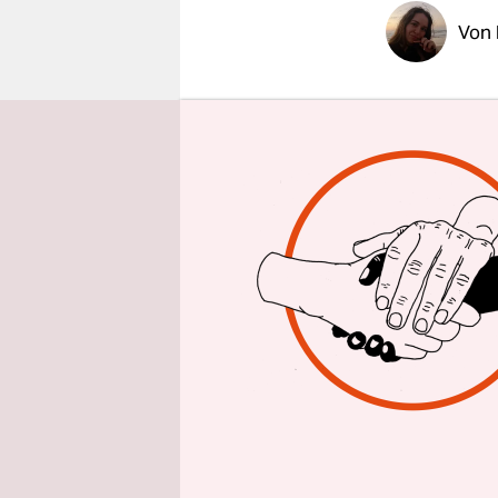
epaper login
Von
🐾 Krise
In der akt
Sorge. Wie
beschreibt