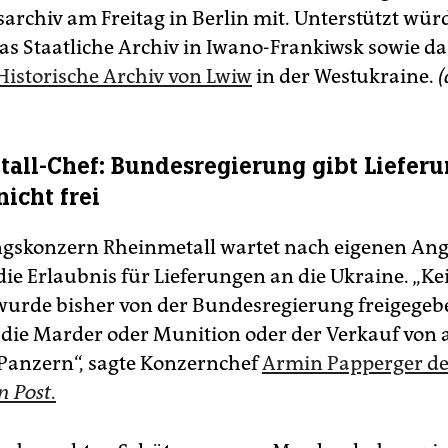
archiv am Freitag in Berlin mit. Unterstützt wür
s Staatliche Archiv in Iwano-Frankiwsk sowie da
 Historische Archiv von Lwiw
in der Westukraine.
(
all-Chef: Bundesregierung gibt Liefer
icht frei
ngskonzern Rheinmetall wartet nach eigenen An
die Erlaubnis für Lieferungen an die Ukraine. „Ke
wurde bisher von der Bundesregierung freigegebe
 die Marder oder Munition oder der Verkauf von 
Panzern“, sagte Konzernchef
Armin Papperger de
n Post
.