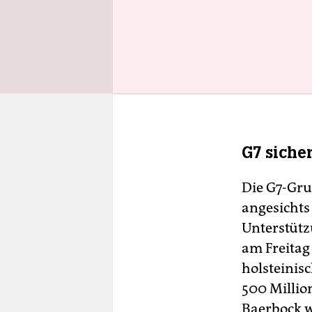
G7 siche
Die G7-Gru
angesichts
Unterstütz
am Freitag
holsteinis
500 Millio
Baerbock w