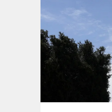
berlin
nord
wahrheit
verlag
verlag
veranstaltungen
shop
fragen & hilfe
unterstützen
abo
genossenschaft