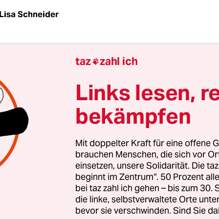
Lisa Schneider
nmanagement mit Russland
taz
zahl ich

uellen Konfrontation mit Russland gibt es viele G
Links lesen, r
 gutes Krisenmanagement hier funktionieren ka
 Ian Kearns
für die taz.
bekämpfen
Mit doppelter Kraft für eine offene G
brauchen Menschen, die sich vor O
einsetzen, unsere Solidarität. Die ta
beginnt im Zentrum“. 50 Prozent a
bei taz zahl ich gehen – bis zum 30
die linke, selbstverwaltete Orte unte
bevor sie verschwinden. Sind Sie da