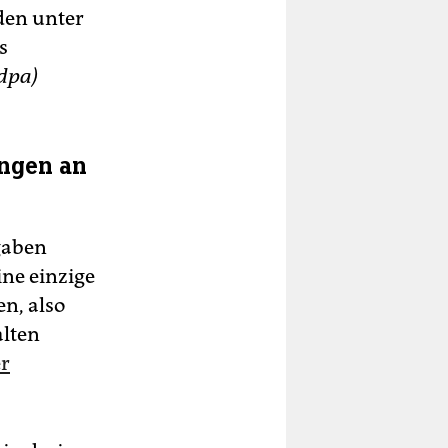
den unter
s
dpa)
ungen an
gaben
ine einzige
n, also
alten
r