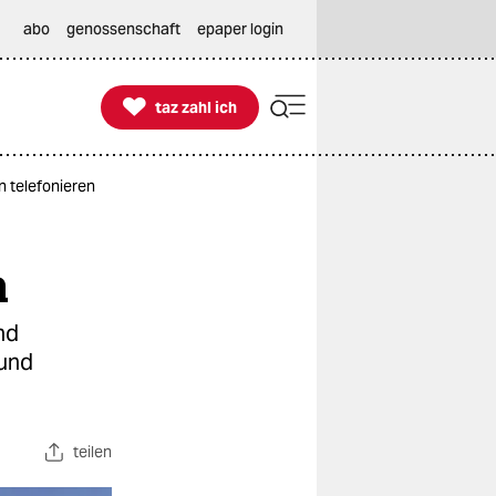
abo
genossenschaft
epaper login

taz zahl ich
taz zahl ich
n telefonieren
n
nd
 und
teilen