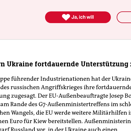

Ja, ich will
rn Ukraine fortdauernde Unterstützung 
ppe führender Industrienationen hat der Ukrain
 des russischen Angriffskrieges ihre fortdauernd
ung zugesagt. Der EU-Außenbeauftragte Josep Bor
 am Rande des G7-Außenministertreffens im schl
chen Wangels, die EU werde weitere Militärhilfen 
nen Euro für Kiew bereitstellen. Außenministeri
arf Russland vor, in der Ukraine auch einen