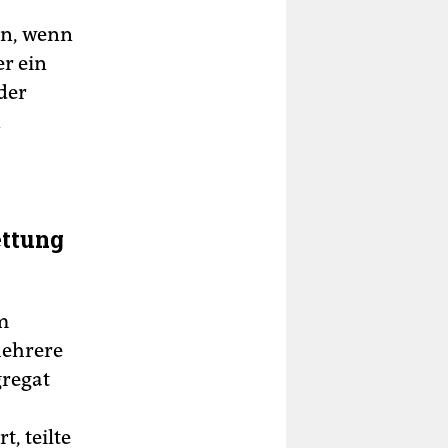
en, wenn
r ein
der
n
ettung
m
Mehrere
gregat
, teilte