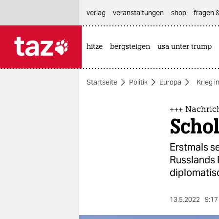
hautnavigation anspringen
hauptinhalt anspringen
footer anspringen
verlag
veranstaltungen
shop
fragen &
hitze
bergsteigen
usa unter trump

taz zahl ich
taz zahl ich
Startseite
Politik
Europa
Krieg i
themen
politik
+++ Nachric
Schol
öko
Erstmals s
gesellschaft
Russlands P
diplomatis
kultur
sport
13.5.2022
9:17