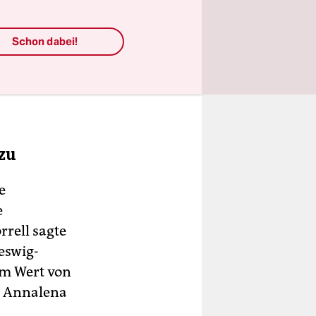
Schon dabei!
zu
e
e
rell sagte
eswig-
im Wert von
n Annalena