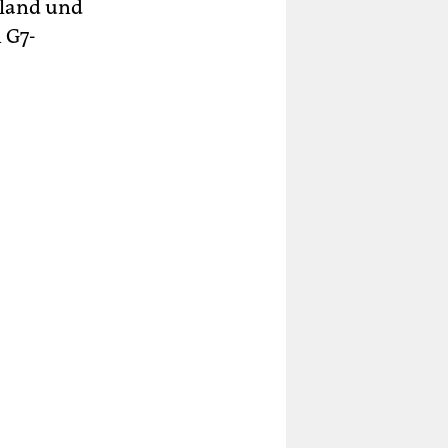
ssland und
 G7-