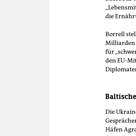
„Lebensmit
die Ernähr
Borrell ste
Milliarden
für „schwe
den EU-Mit
Diplomaten
Baltisch
Die Ukrain
Gesprächen
Häfen Agra