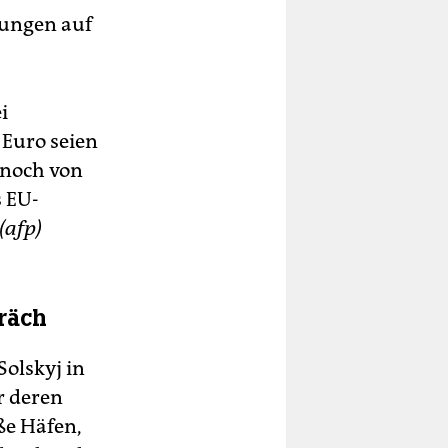
kungen auf
i
 Euro seien
 noch von
s EU-
(afp)
präch
Solskyj in
r deren
ße Häfen,