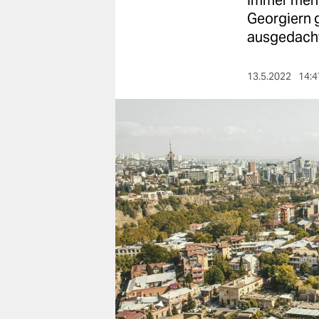
Immer mehr
berlin
Georgiern g
nord
ausgedacht
wahrheit
13.5.2022
14:4
verlag
verlag
veranstaltungen
shop
fragen & hilfe
unterstützen
abo
genossenschaft