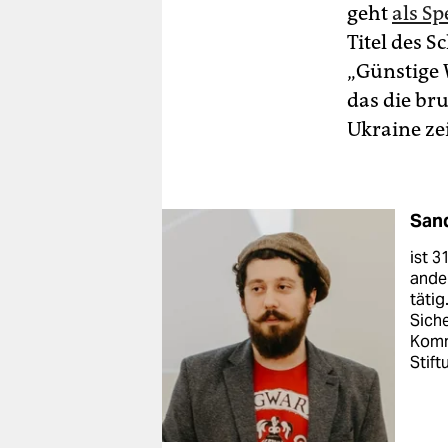
geht
als Sp
Titel des 
„Günstige 
das die br
Ukraine zei
San
ist 3
ander
täti
Siche
Komm
Stift