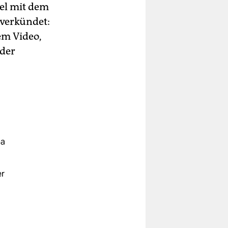
tel mit dem
 verkündet:
em Video,
 der
pa
er