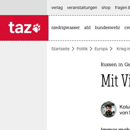
hautnavigation anspringen
hauptinhalt anspringen
footer anspringen
verlag
veranstaltungen
shop
fragen &
niedrigwasser
afd
bundeswehr
ce

taz zahl ich
taz zahl ich
Startseite
Politik
Europa
Krieg i
themen
politik
Russen in G
Mit V
öko
gesellschaft
kultur
Kol
von
sport