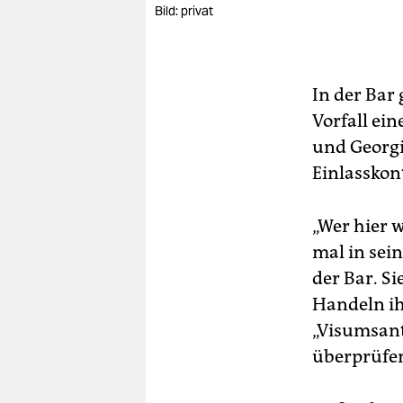
Bild: privat
In der Bar
Vorfall ei
und Georgie
Einlasskont
„Wer hier 
mal in sei
der Bar. Si
Handeln ih
„Visums­ant
überprüfe