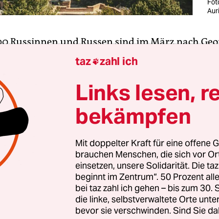
Fot
Aur
00 Russinnen und Russen sind im März nach Geo
ommen. Das sind 430 Prozent mehr als ein Jahr z
taz
zahl ich

antenzustrom wird bisher nicht statistisch erfass
d nur Schätzungen. Aber im Stadtzentrum von G
Links lesen, r
Tiflis, in den Bars und Restaurants, hört man jet
bekämpfen
ussisch.
ozent des georgischen Staatsgebietes sind russisc
Mit doppelter Kraft für eine offene G
brauchen Menschen, die sich vor O
in der Ukraine sehen die meisten Georgier und
einsetzen, unsere Solidarität. Die ta
en auch als Angriff auf ihr eigenes Land. Viele f
beginnt im Zentrum“. 50 Prozent a
 die vielen russischer Neuankömmlinge und forder
bei taz zahl ich gehen – bis zum 30
spflicht einzuführen. Oder sie zumindest an der
die linke, selbstverwaltete Orte unte
bevor sie verschwinden. Sind Sie da
 kontrollieren.