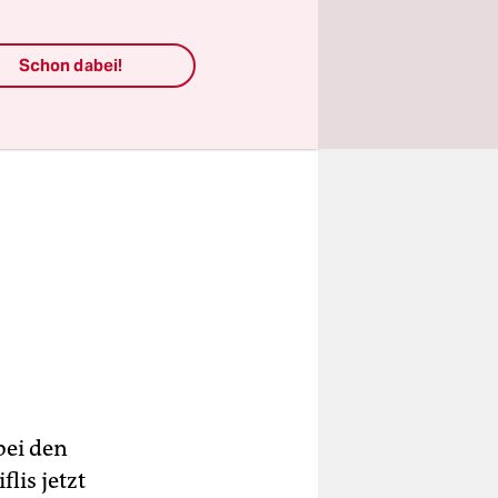
Schon dabei!
bei den
lis jetzt