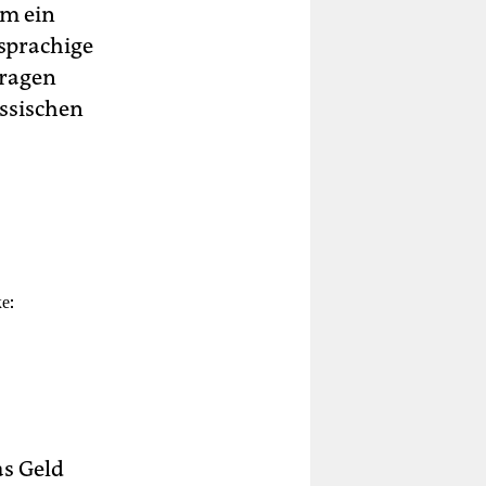
Um ein
sprachige
Fragen
ussischen
е:
as Geld