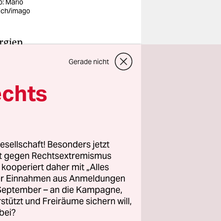
o: Mario
ich/imago
rgien
uvor. Der
Gerade nicht
t, die
eorgiens
echts
zt deutlich
h besetzt.
esellschaft! Besonders jetzt
rt gegen Rechtsextremismus
z kooperiert daher mit „Alles
reuen sich
ller Einnahmen aus Anmeldungen
n, für sie
. September – an die Kampagne,
 Grenze
rstützt und Freiräume sichern will,
bei?