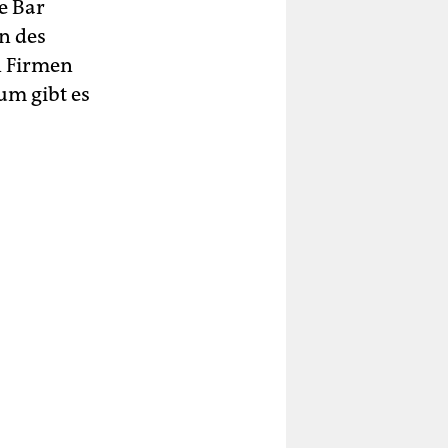
e Bar
n des
n Firmen
um gibt es