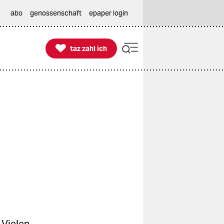
abo
genossenschaft
epaper login

taz zahl ich
taz zahl ich