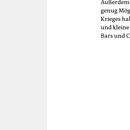
Außerdem s
genug Mögl
Krieges ha
und kleine
Bars und C