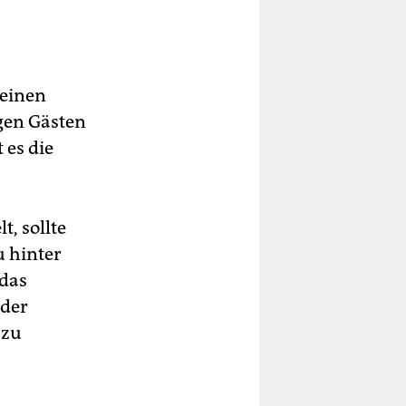
 einen
igen Gästen
 es die
, sollte
u hinter
 das
 der
 zu