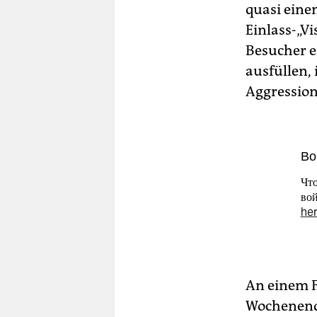
quasi eine
Einlass-„V
Besucher e
ausfüllen, 
Aggression
Во
Что
вой
he
An einem F
Wochenende