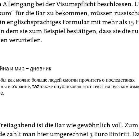
n Alleingang bei der Visumspflicht beschlossen. 
isum“ für die Bar zu bekommen, müssen russisch
in englischsprachiges Formular mit mehr als 15 
in dem sie zum Beispiel bestätigen, dass sie die r
en verurteilen.
йна и мир – дневник
бы как можно больше людей смогли прочитать о последствиях
ны в Украине, taz также опубликовал этот текст на русском язык
re
.
reitagabend ist die Bar wie gewöhnlich voll. Zum
 zahlt man hier umgerechnet 3 Euro Eintritt. D