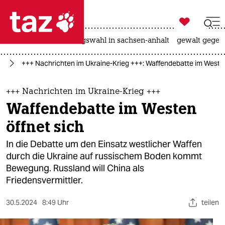

taz zahl ich
hitze
surfen
landtagswahl in sachsen-anhalt
gewalt gegen

taz zahl ich
ne
+++ Nachrichten im Ukraine-Krieg +++: Waffendebatte im Westen
taz zahl ich
themen
+++ Nachrichten im Ukraine-Krieg +++
Waffendebatte im Westen
politik
öffnet sich
öko
In die Debatte um den Einsatz westlicher Waffen
durch die Ukraine auf russischem Boden kommt
gesellschaft
Bewegung. Russland will China als
Friedensvermittler.
kultur
sport
30.5.2024
8:49 Uhr
teilen