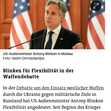
berlin
nord
wahrheit
verlag
verlag
veranstaltungen
US-Außenminister Antony Blinken in Moldau
Foto: Vadim Ghirda/ap/dpa
shop
Blinken für Flexibilität in der
fragen & hilfe
Waffendebatte
unterstützen
In der
Debatte um den Einsatz westlicher Waffen
abo
durch die Ukraine gegen militärische Ziele in
Russland hat US-Außenminister Antony Blinken
genossenschaft
Flexibilität angedeutet. Seit Beginn des Krieges