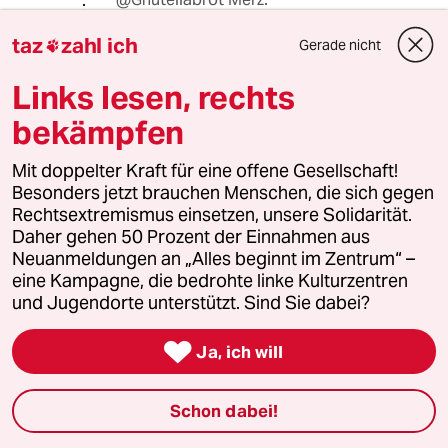
Also wenn Sie den russischen Zaren
taz
zahl ich
davon überzeugen können, wären Sie
Gerade nicht

wohl ein Kandidat für den Nobelpreis.
Links lesen, rechts
Dürfte aber alleine schon an der
Demilitarisierung der Krim scheitern.
bekämpfen
Das die Russen da freiwillig abziehen,
erscheint mir unwahrscheinlich.
Mit doppelter Kraft für eine offene Gesellschaft!
Besonders jetzt brauchen Menschen, die sich gegen
Rechtsextremismus einsetzen, unsere Solidarität.
Alexander Schulz
AS
Daher gehen 50 Prozent der Einnahmen aus
30.05.2024
,
14:05 Uhr
Neuanmeldungen an „Alles beginnt im Zentrum“ –
eine Kampagne, die bedrohte linke Kulturzentren
@Gnutellabrot Merz:
und Jugendorte unterstützt. Sind Sie dabei?
Im Prinzip ein guter Vorschlag, dass
Problem ist nur, dass die irre Angst

von Putin vor der NATO seit 2008 der
Ja, ich will
Hauptgrund für seinen
verbrecherischen Angriffskrieg ist.
Schon dabei!
Realistischer dürfte wohl eher ein
Vorschlag sein der sich an den