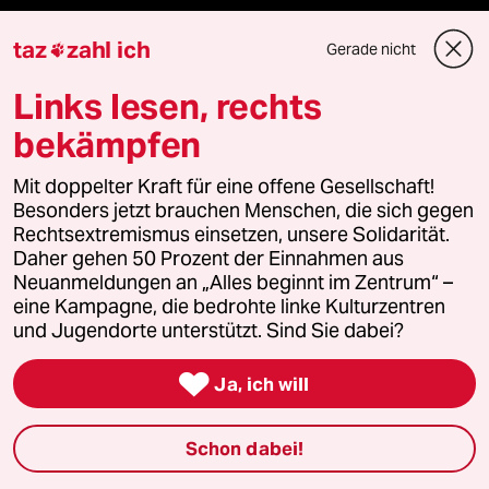
Sport
taz
zahl ich
Gerade nicht

Berlin
Links lesen, rechts
bekämpfen
Nord
Mit doppelter Kraft für eine offene Gesellschaft!
Wahrheit
Besonders jetzt brauchen Menschen, die sich gegen
Rechtsextremismus einsetzen, unsere Solidarität.
Daher gehen 50 Prozent der Einnahmen aus
Neuanmeldungen an „Alles beginnt im Zentrum“ –
Themen
eine Kampagne, die bedrohte linke Kulturzentren
und Jugendorte unterstützt. Sind Sie dabei?
Bergsteigen

Ja, ich will
USA unter Trump
Schon dabei!
Katzen