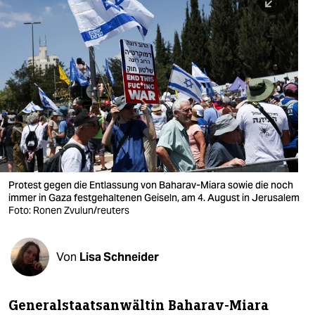
berlin
nord
wahrheit
verlag
verlag
veranstaltungen
shop
Protest gegen die Entlassung von Baharav-Miara sowie die noch
immer in Gaza festgehaltenen Geiseln, am 4. August in Jerusalem
fragen & hilfe
Foto: Ronen Zvulun/reuters
unterstützen
Von
Lisa Schneider
abo
genossenschaft
Generalstaatsanwältin Baharav-Miara