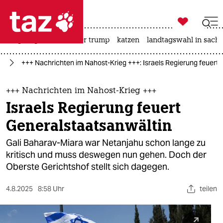

taz zahl ich
bergsteigen
usa unter trump
katzen
landtagswahl in sachs

taz zahl ich
kt
+++ Nachrichten im Nahost-Krieg +++: Israels Regierung feuert 
taz zahl ich
themen
+++ Nachrichten im Nahost-Krieg +++
Israels Regierung feuert
politik
Generalstaatsanwältin
öko
Gali Baharav-Miara war Netanjahu schon lange zu
kritisch und muss deswegen nun gehen. Doch der
gesellschaft
Oberste Gerichtshof stellt sich dagegen.
kultur
4.8.2025
8:58 Uhr
teilen
sport