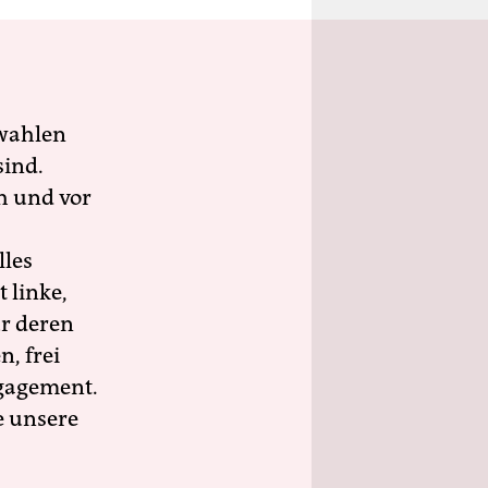
wahlen
sind.
h und vor
lles
 linke,
ür deren
n, frei
ngagement.
e unsere