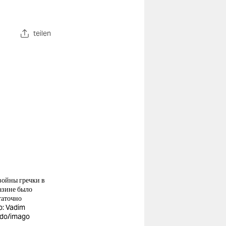
teilen
войны гречки в
азине было
таточно
o: Vadim
do/imago