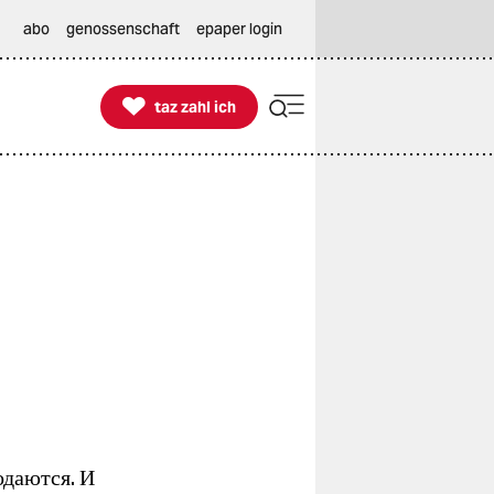
abo
genossenschaft
epaper login

taz zahl ich
taz zahl ich
одаются. И