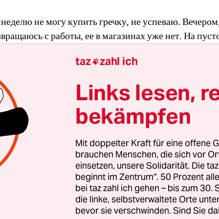
 неделю не могу купить гречку, не успеваю. Вечером,
звращаюсь с работы, ее в магазинах уже нет. На пуст
сит ценник и маленькое объявление: „не больше 5 шт
taz
zahl ich

вно, что в любой сложной ситуации в России в перву
чку. Рис и пшено мало кого интересуют. Здесь шутят
Links lesen, r
серое золото, люди вкладывают деньги.
bekämpfen
ieg und Frieden – ein Tagebuch
Mit doppelter Kraft für eine offene G
brauchen Menschen, die sich vor O
 taz glaubt an das Recht auf Information. Damit möglichst vi
einsetzen, unsere Solidarität. Die ta
nschen von den Auswirkungen des Kriegs in der Ukraine lese
nen, veröffentlich sie die Texte der Kolumne „Krieg und
beginnt im Zentrum“. 50 Prozent a
eden“ auch auf Russisch.
Hier finden sie die Kolumne auf
bei taz zahl ich gehen – bis zum 30
utsch
.
die linke, selbstverwaltete Orte unte
bevor sie verschwinden. Sind Sie da