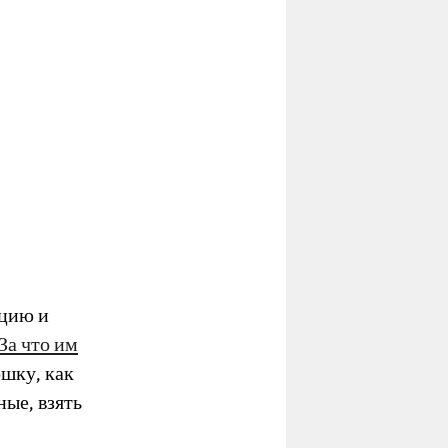
ацию и
За что им
ошку, как
ные, взять