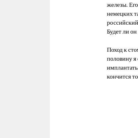
железы. Его
немецких та
российский 
Будет ли он
Поход к сто
половину я 
имплантаты
кончится то