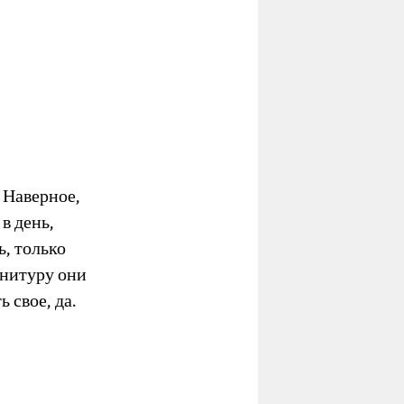
 Наверное,
в день,
ь, только
рнитуру они
 свое, да.