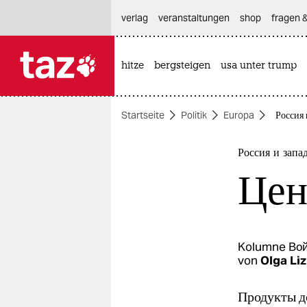
hautnavigation anspringen
hauptinhalt anspringen
footer anspringen
verlag
veranstaltungen
shop
fragen &
hitze
bergsteigen
usa unter trump

taz zahl ich
taz zahl ich
Startseite
Politik
Europa
Россия
themen
politik
Россия и запа
Цен
öko
gesellschaft
kultur
Kolumne
Вой
von
Olga Li
sport
Продукты д