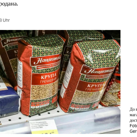
родана.
8 Uhr
До 
маг
дос
Fot
Ger