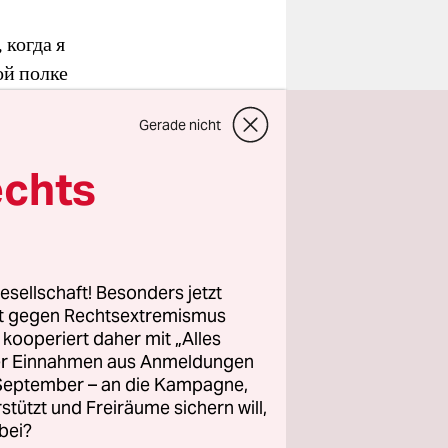
 когда я
ой полке
ук в одни
Gerade nicht
ю очередь
, что гречка
echts
esellschaft! Besonders jetzt
rt gegen Rechtsextremismus
ele
z kooperiert daher mit „Alles
n
ller Einnahmen aus Anmeldungen
. September – an die Kampagne,
rstützt und Freiräume sichern will,
bei?