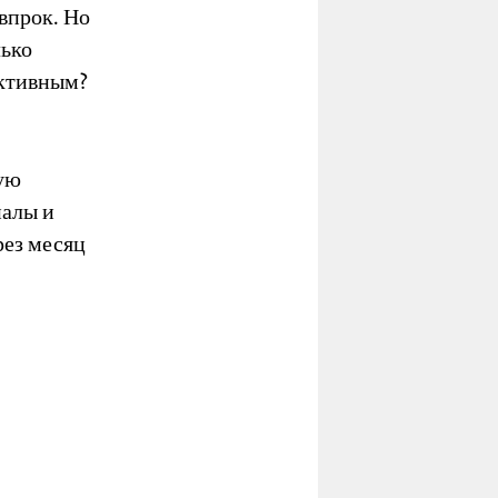
впрок. Но
лько
ективным?
рую
иалы и
ез месяц