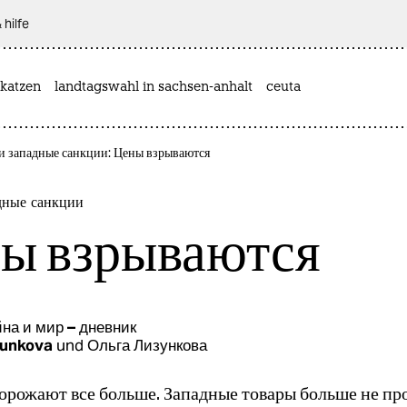
 hilfe
katzen
landtagswahl in sachsen-anhalt
ceuta
 и западные санкции: Цены взрываются
дные санкции
ы взрываются
на и мир – дневник
zunkova
und
Ольга Лизункова
орожают все больше. Западные товары больше не пр