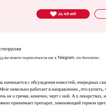

ахар уже тоже сложно найти.
И соль. Других продукт
Ja, ich will
но, на ценники лучше не смотреть. Кажется, их мен
z по-русски
сь
вы можете подписаться на нас в Telegram, это бесплатно.
нь начинается с обсуждения новостей, очередных са
Мозг невольно работает в направлении „что купить,
ечь не о гречке, конечно, черт с ней. А о лекарствах,
янно принимает препарат, заменяющий гормон щи