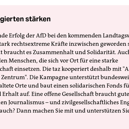
gierten stärken
nde Erfolg der AfD bei den kommenden Landtags
 stark rechtsextreme Kräfte inzwischen geworden 
zt braucht es Zusammenhalt und Solidarität. Auc
en Menschen, die sich vor Ort für eine starke
schaft einsetzen. Die taz kooperiert deshalb mit "A
 Zentrum". Die Kampagne unterstützt bundesweit
altete Orte und baut einen solidarischen Fonds f
Erhalt auf. Eine offene Gesellschaft braucht gute
en Journalismus – und zivilgesellschaftliches E
 auch? Dann machen Sie mit und unterstützen Si