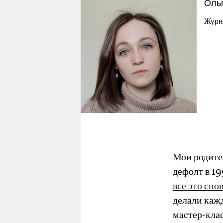
Ольг
Журн
Мои родите
дефолт в 19
все это сно
делали кажд
мастер-клас