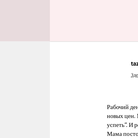
Впрочем, с
полках пол
день.
ta
Зде
Рабочий де
новых цен. 
успеть“. И р
Мама посто