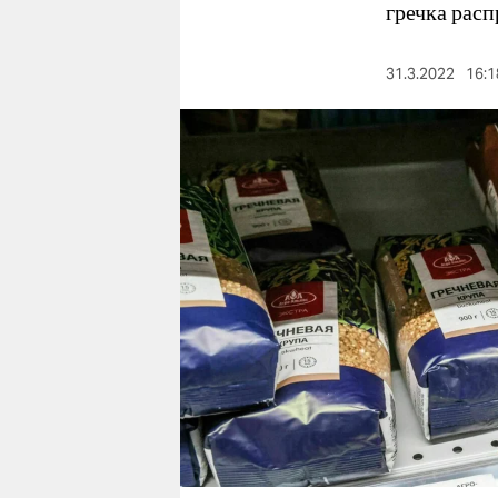
berlin
гречка расп
nord
31.3.2022
16:1
wahrheit
verlag
verlag
veranstaltungen
shop
fragen & hilfe
unterstützen
abo
genossenschaft