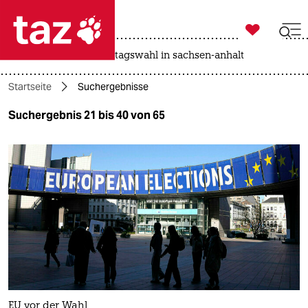

taz zahl ich
drohnen
rente
landtagswahl in sachsen-anhalt

taz zahl ich
Startseite
Suchergebnisse
taz zahl ich
Suchergebnis 21 bis 40 von 65
themen
politik
öko
gesellschaft
kultur
sport
EU vor der Wahl