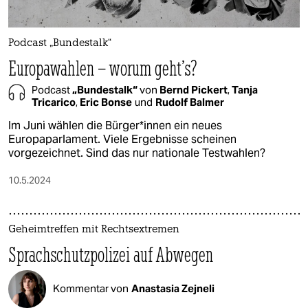
epaper login
Podcast „Bundestalk“
Europawahlen – worum geht's?
Podcast
„Bundestalk“
von
Bernd Pickert
,
Tanja
Tricarico
,
Eric Bonse
und
Rudolf Balmer
Im Juni wählen die Bür­ge­r*in­nen ein neues
Europaparlament. Viele Ergebnisse scheinen
vorgezeichnet. Sind das nur nationale Testwahlen?
10.5.2024
Geheimtreffen mit Rechtsextremen
Sprachschutzpolizei auf Abwegen
Kommentar von
Anastasia Zejneli