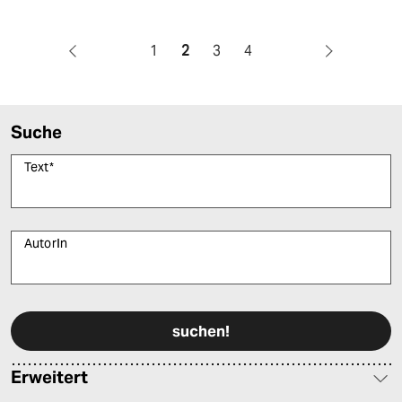
1
2
3
4
Suche
Text
*
AutorIn
Bitte füllen Sie alle Pflichtfelder (*) aus, um fortfahren zu können.
Erweitert