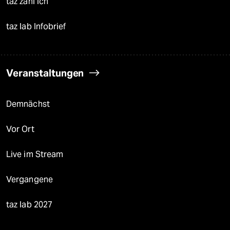
taz zahl ich
taz lab Infobrief
Veranstaltungen
Demnächst
Vor Ort
Live im Stream
Vergangene
taz lab 2027