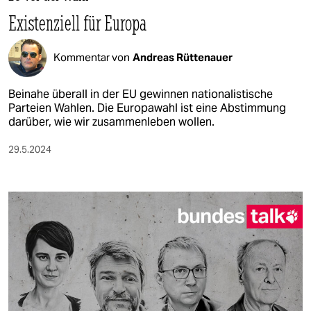
berlin
Existenziell für Europa
nord
Kommentar von
Andreas Rüttenauer
wahrheit
verlag
Beinahe überall in der EU gewinnen nationalistische
Parteien Wahlen. Die Europawahl ist eine Abstimmung
darüber, wie wir zusammenleben wollen.
verlag
veranstaltungen
29.5.2024
shop
fragen & hilfe
unterstützen
abo
genossenschaft