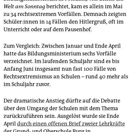
epaper login
Welt am Sonntag
berichtet, kam es allein im Mai
zu 34 rechtsextremen Vorfällen. Demnach zeigten
Schü­le­r:in­nen in 14 Fällen den Hitlergruß, oft im
Unterricht oder auf dem Pausenhof.
Zum Vergleich: Zwischen Januar und Ende April
hatte das Bildungsministerium sechs Vorfälle
verzeichnet. Im laufenden Schuljahr sind es bis
Anfang Juni insgesamt nun fast 100 Fälle von
Rechtsextremismus an Schulen – rund 40 mehr als
im Schuljahr zuvor.
Der dramatische Anstieg dürfte auf die Debatte
über den Umgang der Schulen mit dem Thema
zurückzuführen sein. Ausgelöst wurde sie Ende
April
durch einen offenen Brief zweier Lehrkräfte
der Grund- und Oberschule Burg in