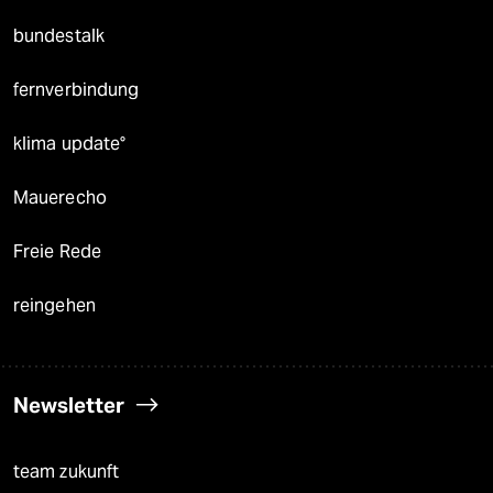
bundestalk
fernverbindung
klima update°
Mauerecho
Freie Rede
reingehen
Newsletter
team zukunft