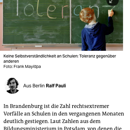
berlin
nord
wahrheit
verlag
verlag
Keine Selbstverständlichkeit an Schulen: Toleranz gegenüber
anderen
veranstaltungen
Foto: Frank May/dpa
shop
fragen & hilfe
Aus Berlin
Ralf Pauli
unterstützen
In Brandenburg ist die Zahl rechtsextremer
abo
Vorfälle an Schulen in den vergangenen Monaten
genossenschaft
deutlich gestiegen. Laut Zahlen aus dem
Bildungsministerium in Potsdam, von denen die