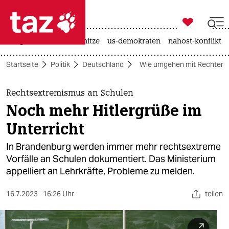

taz zahl ich
krieg in der ukraine
hitze
us-demokraten
nahost-konflikt

taz zahl ich
Startseite
Politik
Deutschland
Wie umgehen mit Rechten?
taz zahl ich
themen
Rechtsextremismus an Schulen
Noch mehr Hitlergrüße im
politik
Unterricht
öko
In Brandenburg werden immer mehr rechtsextreme
Vorfälle an Schulen dokumentiert. Das Ministerium
gesellschaft
appelliert an Lehrkräfte, Probleme zu melden.
kultur
16.7.2023
16:26 Uhr
teilen
sport