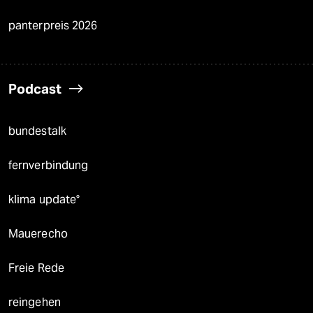
panterpreis 2026
Podcast
bundestalk
fernverbindung
klima update°
Mauerecho
Freie Rede
reingehen