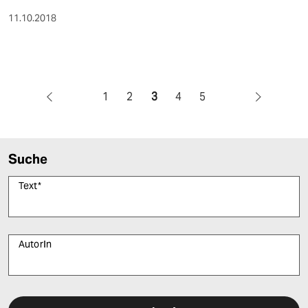
11.10.2018
1
2
3
4
5
Suche
Text
*
AutorIn
Bitte füllen Sie alle Pflichtfelder (*) aus, um fortfahren zu können.