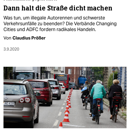
berlin
Dann halt die Straße dicht machen
nord
Was tun, um illegale Autorennen und schwerste
Verkehrsunfälle zu beenden? Die Verbände Changing
wahrheit
Cities und ADFC fordern radikales Handeln.
Von
Claudius Prößer
verlag
3.9.2020
verlag
veranstaltungen
shop
fragen & hilfe
unterstützen
abo
genossenschaft