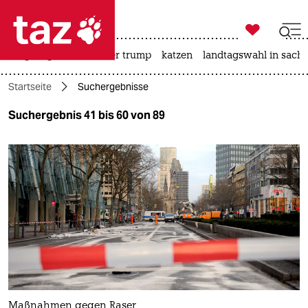

taz zahl ich
bergsteigen
usa unter trump
katzen
landtagswahl in sachs

taz zahl ich
Startseite
Suchergebnisse
taz zahl ich
Suchergebnis 41 bis 60 von 89
themen
politik
öko
gesellschaft
kultur
sport
Maßnahmen gegen Raser