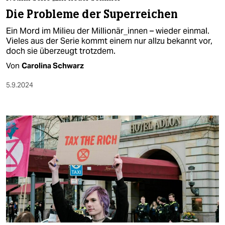
berlin
Die Probleme der Superreichen
nord
Ein Mord im Milieu der Millionär_innen – wieder einmal.
Vieles aus der Serie kommt einem nur allzu bekannt vor,
wahrheit
doch sie überzeugt trotzdem.
Von
Carolina Schwarz
verlag
5.9.2024
verlag
veranstaltungen
shop
fragen & hilfe
unterstützen
abo
genossenschaft