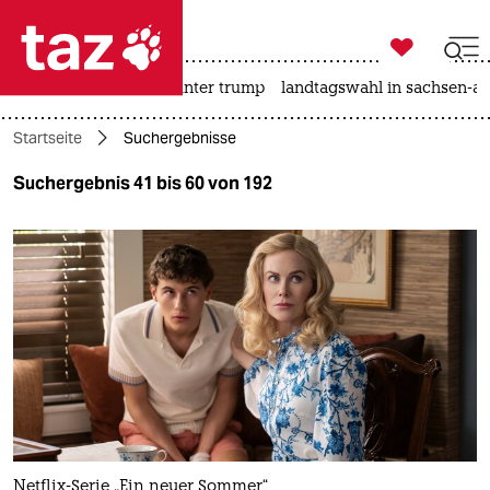

taz zahl ich
nahost-konflikt
usa unter trump
landtagswahl in sachsen-an

taz zahl ich
Startseite
Suchergebnisse
taz zahl ich
Suchergebnis 41 bis 60 von 192
themen
politik
öko
gesellschaft
kultur
sport
Netflix-Serie „Ein neuer Sommer“