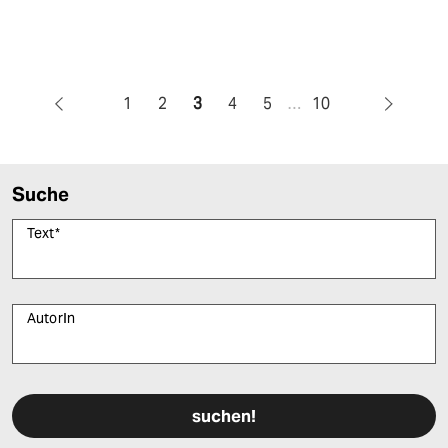
1
2
3
4
5
…
10
Suche
Text
*
AutorIn
Bitte füllen Sie alle Pflichtfelder (*) aus, um fortfahren zu können.