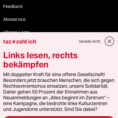
Feedback
Aboservice
ePaper Login
taz
zahl ich
Gerade nicht

Downloads für Abonnierende
Links lesen, rechts
bekämpfen
© 2026 taz Verlags und Vertriebs GmbH
Mit doppelter Kraft für eine offene Gesellschaft!
Alle Rechte vorbehalten. Bei rechtlichen Fragen oder für Genehmigungen
wenden Sie sich bitte an
lizenzen@taz.de
Besonders jetzt brauchen Menschen, die sich gegen
Rechtsextremismus einsetzen, unsere Solidarität.
Daher gehen 50 Prozent der Einnahmen aus
Feedback
Redaktionsstatut
Kommune-Richtlinien
KI-
Neuanmeldungen an „Alles beginnt im Zentrum“ –
eine Kampagne, die bedrohte linke Kulturzentren
Leitlinie
Informant
Datenschutz
Impressum
AGB
und Jugendorte unterstützt. Sind Sie dabei?