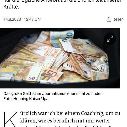
berlin
Kräfte.
nord
14.8.2023
12:47 Uhr
teilen
wahrheit
verlag
verlag
veranstaltungen
shop
fragen & hilfe
unterstützen
Das große Geld ist im Journalismus eher nicht zu finden
Foto: Henning Kaiser/dpa
abo
K
ürzlich war ich bei einem Coaching, um zu
genossenschaft
klären, wie es beruflich mit mir weiter