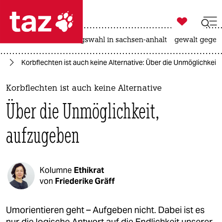

taz zahl ich
hitze
surfen
landtagswahl in sachsen-anhalt
gewalt gegen

taz zahl ich
nd
Korbflechten ist auch keine Alternative: Über die Unmöglichkeit
taz zahl ich
themen
Korbflechten ist auch keine Alternative
Über die Unmöglichkeit,
politik
aufzugeben
öko
gesellschaft
Kolumne
Ethikrat
kultur
von
Friederike Gräff
sport
Umorientieren geht – Aufgeben nicht. Dabei ist es
nur die logische Antwort auf die Endlichkeit unserer