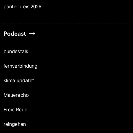
panterpreis 2026
Podcast
bundestalk
fernverbindung
klima update°
Mauerecho
Freie Rede
reingehen