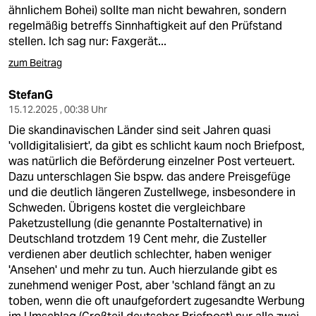
berlin
ähnlichem Bohei) sollte man nicht bewahren, sondern
regelmäßig betreffs Sinnhaftigkeit auf den Prüfstand
nord
stellen. Ich sag nur: Faxgerät...
wahrheit
zum Beitrag
verlag
StefanG
15.12.2025 , 00:38 Uhr
verlag
Die skandinavischen Länder sind seit Jahren quasi
'volldigitalisiert', da gibt es schlicht kaum noch Briefpost,
veranstaltungen
was natürlich die Beförderung einzelner Post verteuert.
Dazu unterschlagen Sie bspw. das andere Preisgefüge
shop
und die deutlich längeren Zustellwege, insbesondere in
fragen & hilfe
Schweden. Übrigens kostet die vergleichbare
Paketzustellung (die genannte Postalternative) in
unterstützen
Deutschland trotzdem 19 Cent mehr, die Zusteller
verdienen aber deutlich schlechter, haben weniger
abo
'Ansehen' und mehr zu tun. Auch hierzulande gibt es
zunehmend weniger Post, aber 'schland fängt an zu
genossenschaft
toben, wenn die oft unaufgefordert zugesandte Werbung