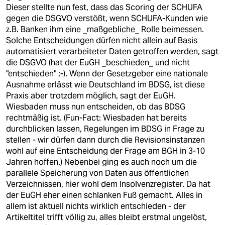
Dieser stellte nun fest, dass das Scoring der SCHUFA
gegen die DSGVO verstößt, wenn SCHUFA-Kunden wie
z.B. Banken ihm eine _maßgebliche_ Rolle beimessen.
Solche Entscheidungen dürfen nicht allein auf Basis
automatisiert verarbeiteter Daten getroffen werden, sagt
die DSGVO (hat der EuGH _beschieden_ und nicht
"entschieden" ;-). Wenn der Gesetzgeber eine nationale
Ausnahme erlässt wie Deutschland im BDSG, ist diese
Praxis aber trotzdem möglich, sagt der EuGH.
Wiesbaden muss nun entscheiden, ob das BDSG
rechtmäßig ist. (Fun-Fact: Wiesbaden hat bereits
durchblicken lassen, Regelungen im BDSG in Frage zu
stellen - wir dürfen dann durch die Revisionsinstanzen
wohl auf eine Entscheidung der Frage am BGH in 3-10
Jahren hoffen.) Nebenbei ging es auch noch um die
parallele Speicherung von Daten aus öffentlichen
Verzeichnissen, hier wohl dem Insolvenzregister. Da hat
der EuGH eher einen schlanken Fuß gemacht. Alles in
allem ist aktuell nichts wirklich entschieden - der
Artikeltitel trifft völlig zu, alles bleibt erstmal ungelöst,