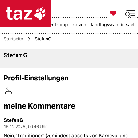

taz zahl ich
bergsteigen
usa unter trump
katzen
landtagswahl in sachs

taz zahl ich
Startseite
StefanG
taz zahl ich
StefanG
themen
politik
Profil-Einstellungen
öko
gesellschaft
meine Kommentare
kultur
StefanG
sport
15.12.2025 , 00:46 Uhr
Nein, 'Traditionen' (zumindest abseits von Karneval und