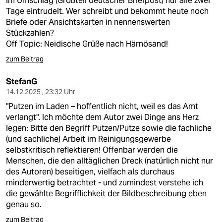
im Umschlag (Großteil deutscher Briefpost) nur alle zwei
epaper login
Tage eintrudelt. Wer schreibt und bekommt heute noch
Briefe oder Ansichtskarten in nennenswerten
Stückzahlen?
Off Topic: Neidische Grüße nach Härnösand!
zum Beitrag
StefanG
14.12.2025 , 23:32 Uhr
"Putzen im Laden – hoffentlich nicht, weil es das Amt
verlangt". Ich möchte dem Autor zwei Dinge ans Herz
legen: Bitte den Begriff Putzen/Putze sowie die fachliche
(und sachliche) Arbeit im Reinigungsgewerbe
selbstkritisch reflektieren! Offenbar werden die
Menschen, die den alltäglichen Dreck (natürlich nicht nur
des Autoren) beseitigen, vielfach als durchaus
minderwertig betrachtet - und zumindest verstehe ich
die gewählte Begrifflichkeit der Bildbeschreibung eben
genau so.
zum Beitrag