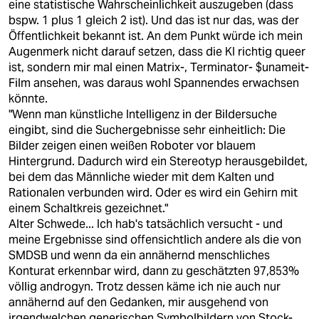
eine statistische Wahrscheinlichkeit auszugeben (dass
bspw. 1 plus 1 gleich 2 ist). Und das ist nur das, was der
Öffentlichkeit bekannt ist. An dem Punkt würde ich mein
Augenmerk nicht darauf setzen, dass die KI richtig queer
ist, sondern mir mal einen Matrix-, Terminator- $unameit-
Film ansehen, was daraus wohl Spannendes erwachsen
könnte.
"Wenn man künstliche Intelligenz in der Bildersuche
eingibt, sind die Suchergebnisse sehr einheitlich: Die
Bilder zeigen einen weißen Roboter vor blauem
Hintergrund. Dadurch wird ein Stereotyp herausgebildet,
bei dem das Männliche wieder mit dem Kalten und
Rationalen verbunden wird. Oder es wird ein Gehirn mit
einem Schaltkreis gezeichnet."
Alter Schwede... Ich hab's tatsächlich versucht - und
meine Ergebnisse sind offensichtlich andere als die von
SMDSB und wenn da ein annähernd menschliches
Konturat erkennbar wird, dann zu geschätzten 97,853%
völlig androgyn. Trotz dessen käme ich nie auch nur
annähernd auf den Gedanken, mir ausgehend von
irgendwelchen generischen Symbolbildern von Stock-