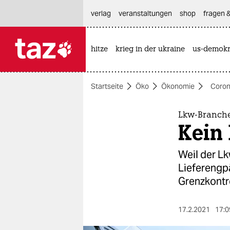
hautnavigation anspringen
hauptinhalt anspringen
footer anspringen
verlag
veranstaltungen
shop
fragen &
hitze
krieg in der ukraine
us-demokr

taz zahl ich
taz zahl ich
Startseite
Öko
Ökonomie
Coron
themen
politik
Lkw-Branche
Kein
öko
Weil der Lk
gesellschaft
Lieferengpä
Grenzkontro
kultur
sport
17.2.2021
17:0