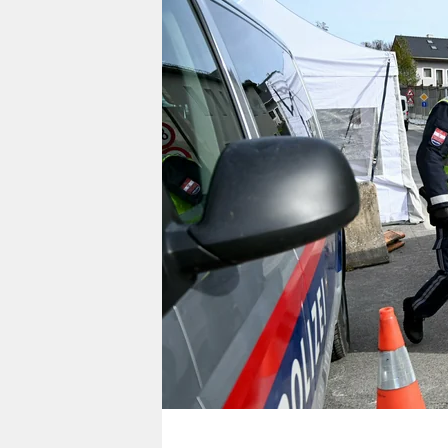
berlin
nord
wahrheit
verlag
verlag
veranstaltungen
shop
fragen & hilfe
unterstützen
abo
genossenschaft