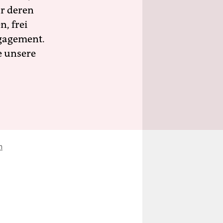
ür deren
n, frei
ngagement.
e unsere
n