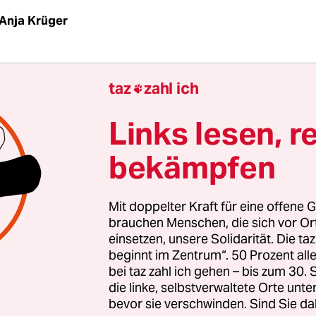
Anja Krüger
ge nach Einführung der
Einreisebeschränkungen 
taz
zahl ich

us Tschechien und Teilen Österreichs
hat sich die
n beruhigt. Die zuständigen Bundespolizeidirek
Links lesen, r
m Mittwoch eine Entspannung der Lage. Engpäss
bekämpfen
 also nicht zu erwarten. Doch die Logistikbranche
 zufrieden.
Mit doppelter Kraft für eine offene G
chien und große Teile Tirols
von der Bundesregie
brauchen Menschen, die sich vor O
einsetzen, unsere Solidarität. Die ta
ionsgebiete eingestuft sind
, dürfen von dort sei
beginnt im Zentrum“. 50 Prozent a
eisende mit deutschem Pass, Wohnort oder einer
bei taz zahl ich gehen – bis zum 30
sgenehmigung für die Bundesrepublik einreisen.
die linke, selbstverwaltete Orte unte
te in der Transportbranche gelten Ausnahmen. S
bevor sie verschwinden. Sind Sie da