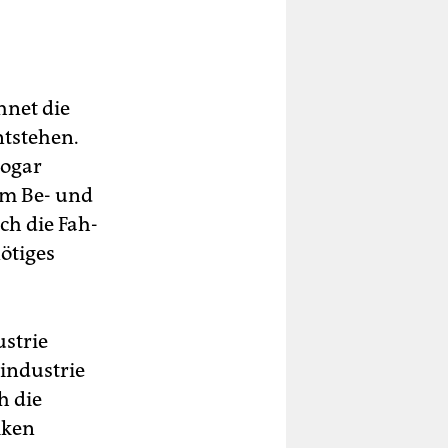
hnet die
ntstehen.
sogar
eim Be- und
ch die Fah­
nötiges
strie
industrie
h die
iken