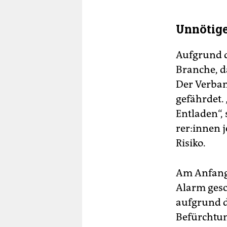
Unnötige
Aufgrund de
Branche, d
Der Verband
gefährdet. 
Entladen“, 
re­r:in­nen
Risiko.
Am Anfang 
Alarm gesc
aufgrund d
Befürchtun