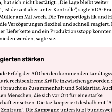
at sich nicht bestätigt. „Die Lage bleibt weiter
 ist derzeit aber unter Kontrolle“, sagte VDA-Pr
Müller am Mittwoch. Die Transportlogistik und H
die Verzögerungen flexibel und schnell reagiert. 
er Lieferkette und ein Produktionsstopp konnte
mieden werden, sagte sie.
gierten stärken
nde Erfolg der AfD bei den kommenden Landtags
 stark rechtsextreme Kräfte inzwischen geworden 
zt braucht es Zusammenhalt und Solidarität. Auc
en Menschen, die sich vor Ort für eine starke
schaft einsetzen. Die taz kooperiert deshalb mit "A
 Zentrum". Die Kampagne unterstützt bundesweit