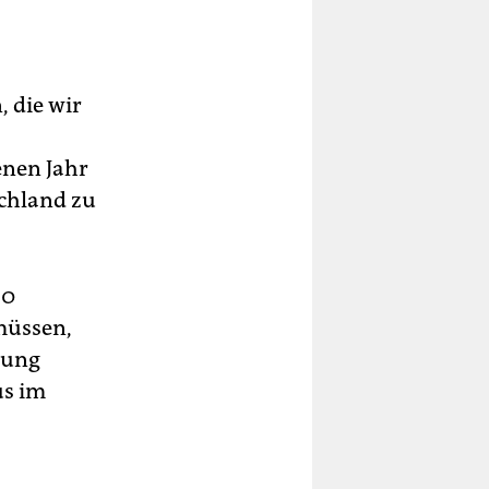
 die wir
enen Jahr
chland zu
50
müssen,
elung
us im