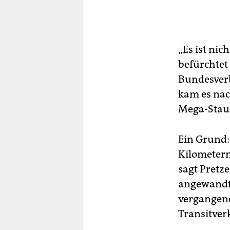
„Es ist ni
befürchtet
Bundesverb
kam es na
Mega-Staus.
Ein Grund:
Kilometern
sagt Pretze
angewandt 
vergangene
Transitver