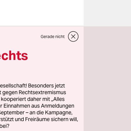
für
Gerade nicht
 Lage an
tionen
echts
e bei
 ist
esellschaft! Besonders jetzt
rung als
rt gegen Rechtsextremismus
z kooperiert daher mit „Alles
t Sonntag
ller Einnahmen aus Anmeldungen
. September – an die Kampagne,
 Für
rstützt und Freiräume sichern will,
ie müssen
bei?