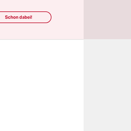
zierten
Schon dabei!
sein darf.
spolizei