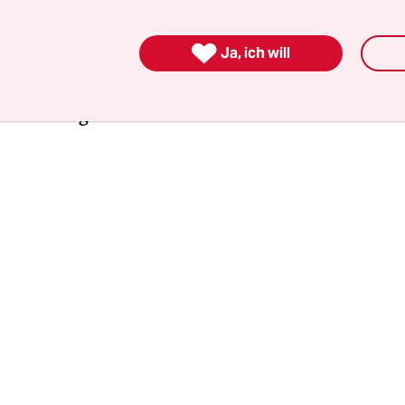
se – auch wenn sie nur im Transit durch die
ionsgebiete fahren – anmelden und einen zertifi

Ja, ich will
ivtest vorweisen, der nicht älter als 48 Stunden 
am es zu Staus, die sich nach Angaben der Bunde
ehend aufgelöst haben.