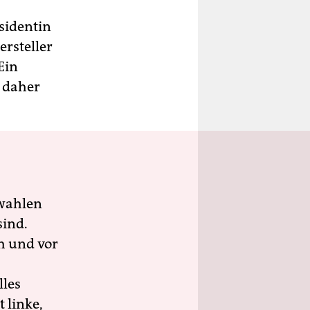
äsidentin
ersteller
Ein
n daher
wahlen
sind.
h und vor
lles
 linke,