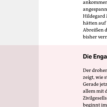
ankommen, h
angespannt,
Hildegard 
hätten auf 
Abreißen d
bisher ver
Die Enga
Der drohe
zeigt, wie
Gerade jet
allem mit d
Zivilgesell
beginnt im