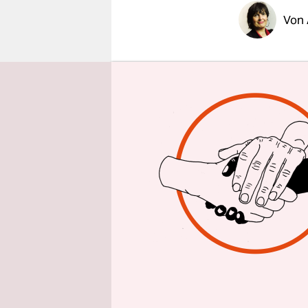
epaper login
Von
Wenige Ta
Reisende a
den Grenze
meldeten a
Waren sind
keineswegs
Weil Tsche
Virusmutat
nur noch R
Aufenthalt
Beschäftig