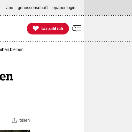
abo
genossenschaft
epaper login

taz zahl ich
taz zahl ich
ehen bleiben
ben
teilen