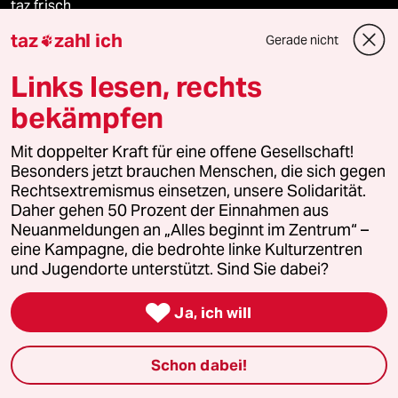
taz frisch
taz
zahl ich
Gerade nicht

taz zahl ich
Links lesen, rechts
taz lab Infobrief
bekämpfen
Mit doppelter Kraft für eine offene Gesellschaft!
Besonders jetzt brauchen Menschen, die sich gegen
Veranstaltungen
Rechtsextremismus einsetzen, unsere Solidarität.
Daher gehen 50 Prozent der Einnahmen aus
Demnächst
Neuanmeldungen an „Alles beginnt im Zentrum“ –
eine Kampagne, die bedrohte linke Kulturzentren
und Jugendorte unterstützt. Sind Sie dabei?
Vor Ort

Ja, ich will
Live im Stream
Vergangene
Schon dabei!