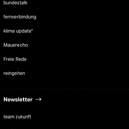
bundestalk
fernverbindung
klima update°
Mauerecho
Freie Rede
reingehen
Newsletter
team zukunft