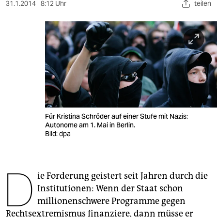
berlin
31.1.2014
8:12 Uhr
teilen
nord
wahrheit
verlag
verlag
veranstaltungen
Für Kristina Schröder auf einer Stufe mit Nazis:
shop
Autonome am 1. Mai in Berlin.
Bild: dpa
fragen & hilfe
unterstützen
D
ie Forderung geistert seit Jahren durch die
abo
Institutionen: Wenn der Staat schon
genossenschaft
millionenschwere Programme gegen
Rechtsextremismus finanziere, dann müsse er