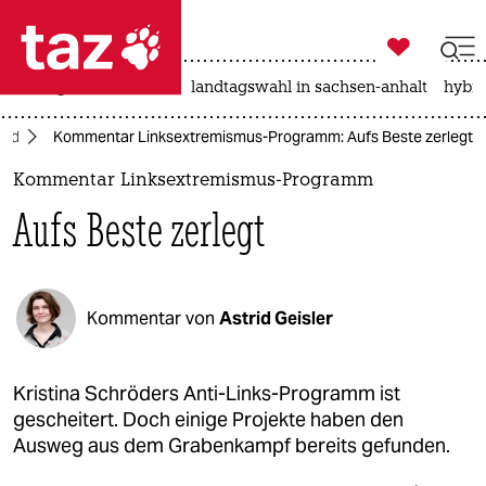

taz zahl ich
niedrigwasser
rente
landtagswahl in sachsen-anhalt
hybri

taz zahl ich
and
Kommentar Linksextremismus-Programm: Aufs Beste zerlegt
taz zahl ich
Kommentar Linksextremismus-Programm
themen
Aufs Beste zerlegt
politik
öko
Kommentar von
Astrid Geisler
gesellschaft
kultur
Kristina Schröders Anti-Links-Programm ist
gescheitert. Doch einige Projekte haben den
sport
Ausweg aus dem Grabenkampf bereits gefunden.