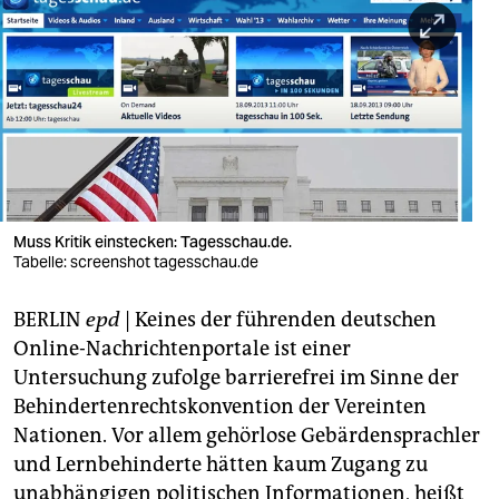
berlin
nord
wahrheit
verlag
verlag
veranstaltungen
Muss Kritik einstecken: Tagesschau.de.
Tabelle: screenshot tagesschau.de
shop
BERLIN
epd
| Keines der führenden deutschen
fragen & hilfe
Online-Nachrichtenportale ist einer
unterstützen
Untersuchung zufolge barrierefrei im Sinne der
Behindertenrechtskonvention der Vereinten
abo
Nationen. Vor allem gehörlose Gebärdensprachler
genossenschaft
und Lernbehinderte hätten kaum Zugang zu
unabhängigen politischen Informationen, heißt