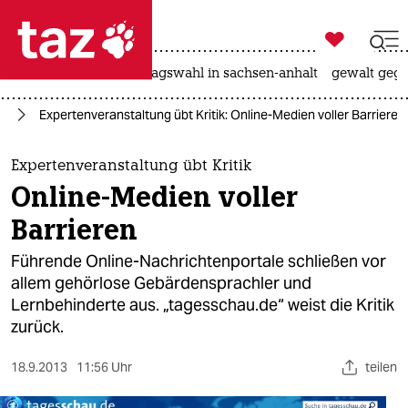

taz zahl ich
nahost-konflikt
landtagswahl in sachsen-anhalt
gewalt gege

taz zahl ich
en
Expertenveranstaltung übt Kritik: Online-Medien voller Barrieren
taz zahl ich
themen
Expertenveranstaltung übt Kritik
Online-Medien voller
politik
Barrieren
öko
Führende Online-Nachrichtenportale schließen vor
allem gehörlose Gebärdensprachler und
gesellschaft
Lernbehinderte aus. „tagesschau.de“ weist die Kritik
zurück.
kultur
sport
18.9.2013
11:56 Uhr
teilen