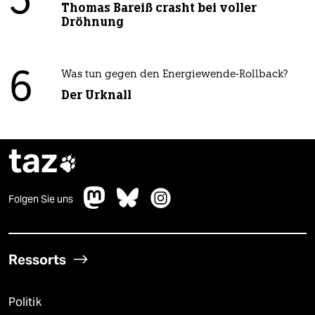
5
Thomas Bareiß crasht bei voller
Dröhnung
6
Was tun gegen den Energiewende-Rollback?
Der Urknall
taz

Folgen Sie uns
Ressorts
Politik