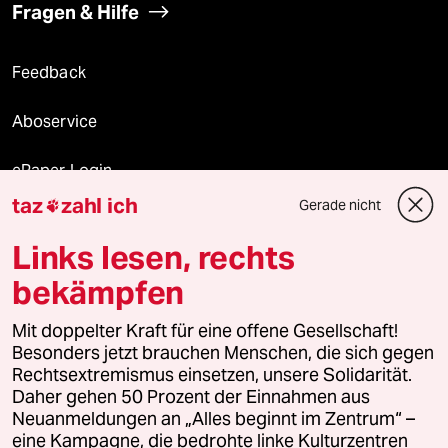
Fragen & Hilfe
Feedback
Aboservice
ePaper Login
taz
zahl ich
Gerade nicht

Downloads für Abonnierende
Links lesen, rechts
bekämpfen
© 2026 taz Verlags und Vertriebs GmbH
Mit doppelter Kraft für eine offene Gesellschaft!
Alle Rechte vorbehalten. Bei rechtlichen Fragen oder für Genehmigungen
wenden Sie sich bitte an
lizenzen@taz.de
Besonders jetzt brauchen Menschen, die sich gegen
Rechtsextremismus einsetzen, unsere Solidarität.
Daher gehen 50 Prozent der Einnahmen aus
Feedback
Redaktionsstatut
Kommune-Richtlinien
KI-
Neuanmeldungen an „Alles beginnt im Zentrum“ –
eine Kampagne, die bedrohte linke Kulturzentren