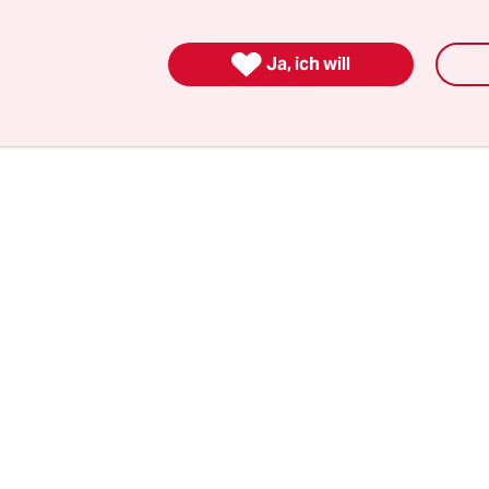
l. Dort sind sie ein Teil des Stadtbilds Berlins g
t. Aber sie sind eben auch Teil einer Bundes­strate

Ja, ich will
Verkehrswende. Dass sie Fußgänger stören und 
elle werden, muss deshalb schnell aufhören.