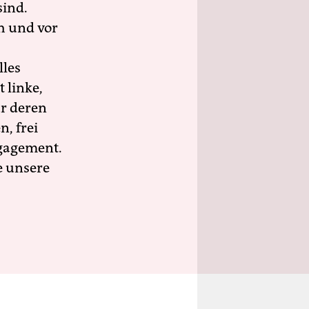
sind.
h und vor
lles
 linke,
ür deren
n, frei
ngagement.
e unsere