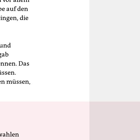
be auf den
ingen, die
 und
gab
können. Das
üssen.
den müssen,
wahlen