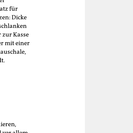
er
atz für
zen: Dicke
 schlanken
r zur Kasse
er mit einer
Pauschale,
t.
ieren,
 vor allem