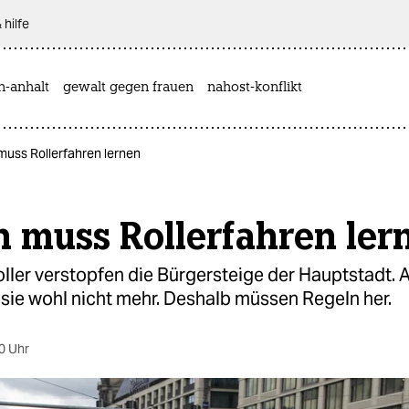
 hilfe
n-anhalt
gewalt gegen frauen
nahost-konflikt
n muss Rollerfahren lernen
n muss Rollerfahren ler
oller verstopfen die Bürgersteige der Hauptstadt. 
sie wohl nicht mehr. Deshalb müssen Regeln her.
0 Uhr