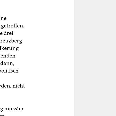
ine
 getroffen.
e drei
Kreuzberg
ölkerung
 wenden
 dann,
olitisch
rden, nicht
ig müssten