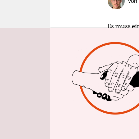
Von
epaper login
Es muss ei
E-Tretroll
erst einma
in der Stad
mit den Fa
mit ihren 
sie, weil 
Rollern kö
These, von
lassen wir
Nutzen.
Die Tretro