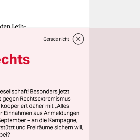
ten Leih-
 nämlich
Gerade nicht
inzwischen
Die wollen
echts
 geradezu
Das dürfen
t den
e gewagte
esellschaft! Besonders jetzt
rt gegen Rechtsextremismus
bbringen
z kooperiert daher mit „Alles
e Roller-
ller Einnahmen aus Anmeldungen
. September – an die Kampagne,
rstützt und Freiräume sichern will,
bei?
Gehwegen