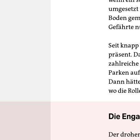
umgesetzt 
Boden gema
Gefährte n
Seit knapp 
präsent. D
zahlreiche
Parken auf
Dann hätte
wo die Rol
Die Enga
Der drohe