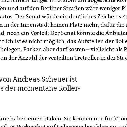
nicht mehr länger im Slalom um abgestellte Roll
n und auf den Berliner Straßen wäre weniger Pl
utos. Der Senat würde ein deutliches Zeichen set
 in der Innenstadt keinen Platz mehr, dafür die
d, noch ein Vorteil: Der Senat könnte die Anbiete
htlich ist es nicht möglich, das Aufstellen der Roll
elegen. Parken aber darf kosten – vielleicht als 
n der Anzahl der verteilten Tretroller in der Stad
von Andreas Scheuer ist
ls der momentane Roller-
läne haben einen Haken: Sie können nur funktion
triktes Parkverbot auf Gehwegen beschlossen und