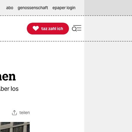
abo
genossenschaft
epaper login

taz zahl ich
taz zahl ich
nen
Aber los
teilen