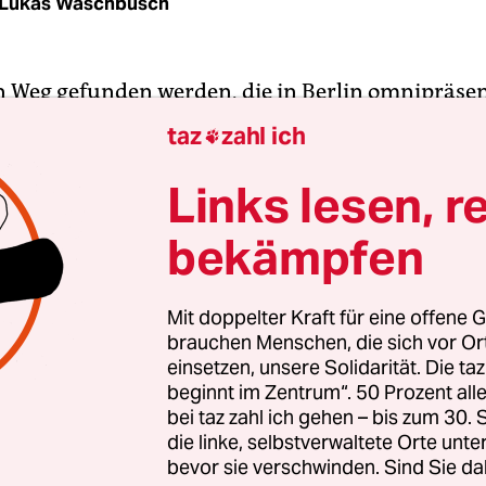
Lukas Waschbüsch
n Weg gefunden werden, die in Berlin omnipräsen
er geordnet zu nutzen – verschwinden werden sie
taz
zahl ich

l nicht mehr. Mehrere tausend E-Tretroller sind 
t stationiert, von fünf verschiedenen Anbietern. 
Links lesen, r
hrgeräten Geld verdienen und fluten die Straßen
bekämpfen
überwiegend grünen und roten Rollermodellen. 
Verkehrsminister Andreas Scheuer (CSU) meint, mi
nne man Autos aus den Städten verdrängen – ein
Mit doppelter Kraft für eine offene G
brauchen Menschen, die sich vor O
 der er sich in naher Zukunft aber sicher nicht a
einsetzen, unsere Solidarität. Die ta
d. Das Ego des Bayern ist größer als der momentan
beginnt im Zentrum“. 50 Prozent a
bei taz zahl ich gehen – bis zum 30
die linke, selbstverwaltete Orte unte
bevor sie verschwinden. Sind Sie da
ller stehen vor allem in der Gegend herum, auf 