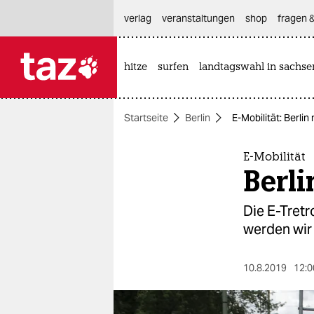
hautnavigation anspringen
hauptinhalt anspringen
footer anspringen
verlag
veranstaltungen
shop
fragen &
hitze
surfen
landtagswahl in sachse

taz zahl ich
taz zahl ich
Startseite
Berlin
E-Mobilität: Berli
themen
politik
E-Mobilität
Berli
öko
Die E-Tretr
gesellschaft
werden wir 
kultur
10.8.2019
12:0
sport