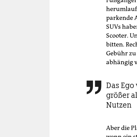
Fußgänger 
herumlaufe
parkende A
SUVs haben
Scooter. Un
bitten. Rec
Gebühr zu b
abhängig vo
Das Ego 

größer a
Nutzen
Aber die P
wenn ein s