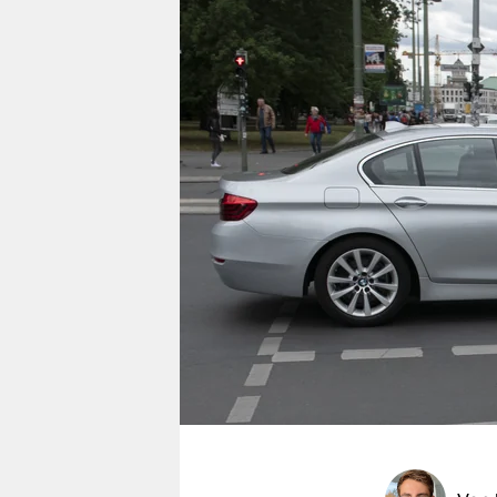
berlin
nord
wahrheit
verlag
verlag
veranstaltungen
shop
fragen & hilfe
unterstützen
abo
genossenschaft