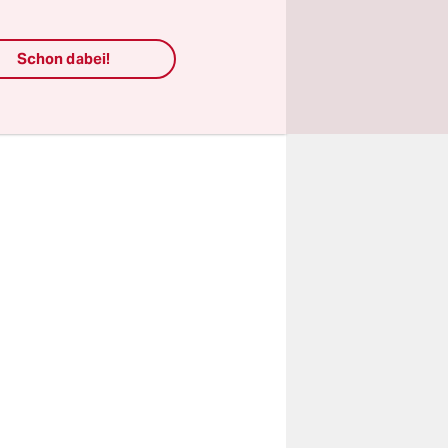
eworden, das
gie mit
Schon dabei!
oft zur