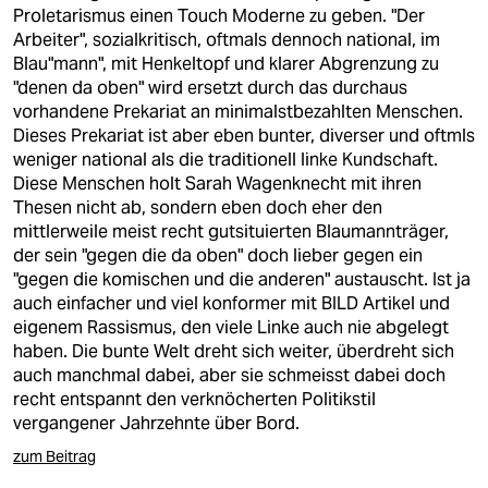
berlin
Proletarismus einen Touch Moderne zu geben. "Der
Arbeiter", sozialkritisch, oftmals dennoch national, im
nord
Blau"mann", mit Henkeltopf und klarer Abgrenzung zu
"denen da oben" wird ersetzt durch das durchaus
wahrheit
vorhandene Prekariat an minimalstbezahlten Menschen.
Dieses Prekariat ist aber eben bunter, diverser und oftmls
verlag
weniger national als die traditionell linke Kundschaft.
Diese Menschen holt Sarah Wagenknecht mit ihren
verlag
Thesen nicht ab, sondern eben doch eher den
mittlerweile meist recht gutsituierten Blaumannträger,
veranstaltungen
der sein "gegen die da oben" doch lieber gegen ein
shop
"gegen die komischen und die anderen" austauscht. Ist ja
auch einfacher und viel konformer mit BILD Artikel und
fragen & hilfe
eigenem Rassismus, den viele Linke auch nie abgelegt
haben. Die bunte Welt dreht sich weiter, überdreht sich
unterstützen
auch manchmal dabei, aber sie schmeisst dabei doch
recht entspannt den verknöcherten Politikstil
abo
vergangener Jahrzehnte über Bord.
genossenschaft
zum Beitrag