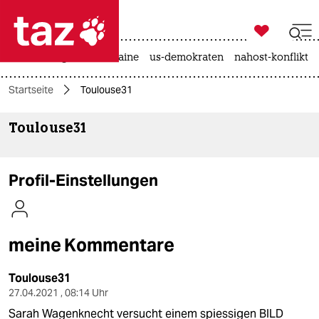

taz zahl ich
hitze
krieg in der ukraine
us-demokraten
nahost-konflikt

taz zahl ich
Startseite
Toulouse31
taz zahl ich
Toulouse31
themen
politik
Profil-Einstellungen
öko
gesellschaft
meine Kommentare
kultur
Toulouse31
sport
27.04.2021 , 08:14 Uhr
Sarah Wagenknecht versucht einem spiessigen BILD