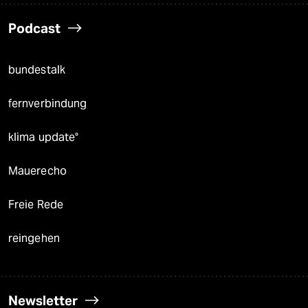
Podcast
bundestalk
fernverbindung
klima update°
Mauerecho
Freie Rede
reingehen
Newsletter