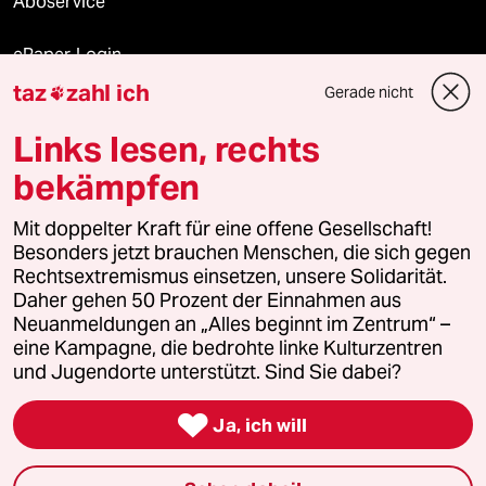
Aboservice
ePaper Login
taz
zahl ich
Gerade nicht

Downloads für Abonnierende
Links lesen, rechts
bekämpfen
© 2026 taz Verlags und Vertriebs GmbH
Alle Rechte vorbehalten. Bei rechtlichen Fragen oder für Genehmigungen
Mit doppelter Kraft für eine offene Gesellschaft!
wenden Sie sich bitte an
lizenzen@taz.de
Besonders jetzt brauchen Menschen, die sich gegen
Rechtsextremismus einsetzen, unsere Solidarität.
Daher gehen 50 Prozent der Einnahmen aus
Feedback
Redaktionsstatut
Kommune-Richtlinien
KI-
Neuanmeldungen an „Alles beginnt im Zentrum“ –
eine Kampagne, die bedrohte linke Kulturzentren
Leitlinie
Informant
Datenschutz
Impressum
AGB
und Jugendorte unterstützt. Sind Sie dabei?
Seitenwende
Einwilligungen widerrufen (Ads)

Ja, ich will