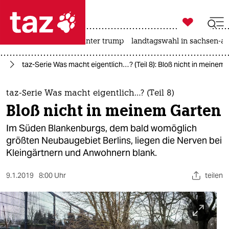

taz zahl ich
nahost-konflikt
usa unter trump
landtagswahl in sachsen-an

taz zahl ich
lin
taz-Serie Was macht eigentlich…? (Teil 8): Bloß nicht in meinem
taz zahl ich
themen
taz-Serie Was macht eigentlich…? (Teil 8)
Bloß nicht in meinem Garten
politik
Im Süden Blankenburgs, dem bald womöglich
öko
größten Neubaugebiet Berlins, liegen die Nerven bei
Kleingärtnern und Anwohnern blank.
gesellschaft
9.1.2019
8:00 Uhr
teilen
kultur
sport