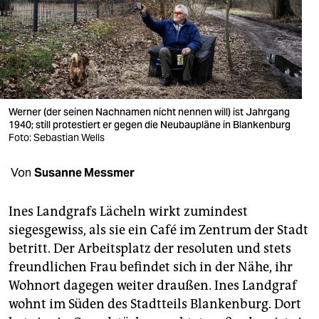
berlin
nord
wahrheit
verlag
Werner (der seinen Nachnamen nicht nennen will) ist Jahrgang
verlag
1940; still protestiert er gegen die Neubaupläne in Blankenburg
Foto: Sebastian Wells
veranstaltungen
Von
Susanne Messmer
shop
fragen & hilfe
Ines Landgrafs Lächeln wirkt zumindest
siegesgewiss, als sie ein Café im Zentrum der Stadt
unterstützen
betritt. Der Arbeitsplatz der resoluten und stets
abo
freundlichen Frau befindet sich in der Nähe, ihr
Wohnort dagegen weiter draußen. Ines Landgraf
genossenschaft
wohnt im Süden des Stadtteils Blankenburg. Dort