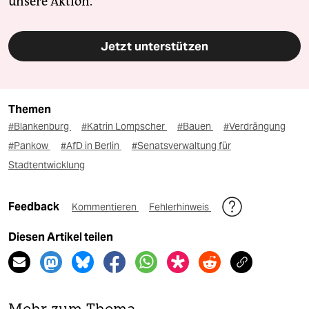
unsere Aktion.
Jetzt unterstützen
Themen
#Blankenburg
#Katrin Lompscher
#Bauen
#Verdrängung
#Pankow
#AfD in Berlin
#Senatsverwaltung für
Stadtentwicklung
Feedback
Kommentieren
Fehlerhinweis
Diesen Artikel teilen