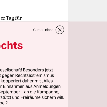
 er Tag für
 sagen
Gerade nicht
ach. Ein
 stabil
echts
ossen auf
nd der
esellschaft! Besonders jetzt
 er
rt gegen Rechtsextremismus
 hätte er an
z kooperiert daher mit „Alles
ller Einnahmen aus Anmeldungen
en des zu
. September – an die Kampagne,
eutsche
rstützt und Freiräume sichern will,
bei?