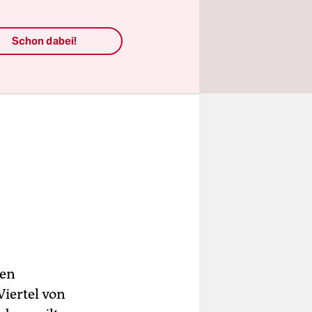
Schon dabei!
nen
iertel von