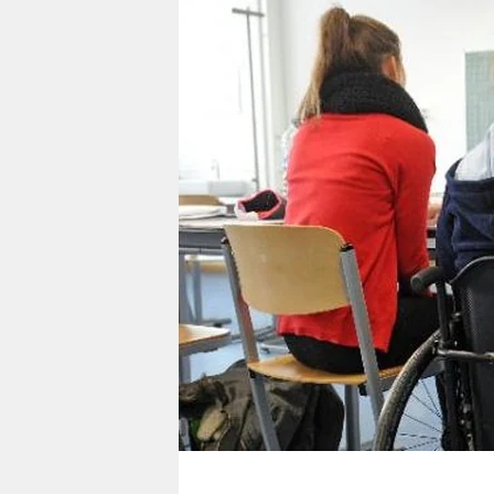
berlin
nord
wahrheit
verlag
verlag
veranstaltungen
shop
fragen & hilfe
unterstützen
abo
genossenschaft