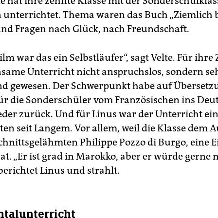
te hat ihre zehnte Klasse mit der Sonderschulklas
nterrichtet. Thema waren das Buch „Ziemlich 
nd Fragen nach Glück, nach Freundschaft.
lm war das ein Selbstläufer“, sagt Velte. Für ihre
same Unterricht nicht anspruchslos, sondern se
nd gewesen. Der Schwerpunkt habe auf Übersetz
für die Sonderschüler vom Französischen ins Deu
der zurück. Und für Linus war der Unterricht ein
en seit Langem. Vor allem, weil die Klasse dem A
hnittsgelähmten Philippe Pozzo di Burgo, eine 
at. „Er ist grad in Marokko, aber er würde gerne 
erichtet Linus und strahlt.
ntalunterricht