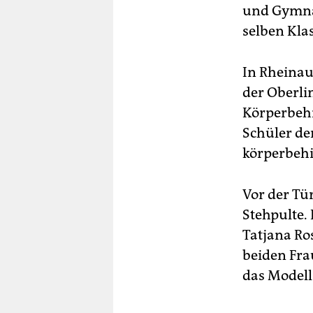
und Gymnas
selben Kla
In Rheinau
der Oberli
Körperbehi
Schüler de
körperbeh
Vor der Tü
Stehpulte.
Tatjana Ro
beiden Fra
das Modell 