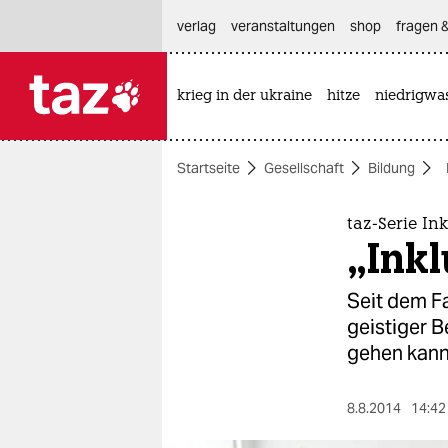
hautnavigation anspringen
hauptinhalt anspringen
footer anspringen
verlag
veranstaltungen
shop
fragen &
krieg in der ukraine
hitze
niedrigwa

taz zahl ich
taz zahl ich
Startseite
Gesellschaft
Bildung
themen
politik
taz-Serie Ink
„Ink
öko
Seit dem Fa
gesellschaft
geistiger B
gehen kann
kultur
sport
8.8.2014
14:42