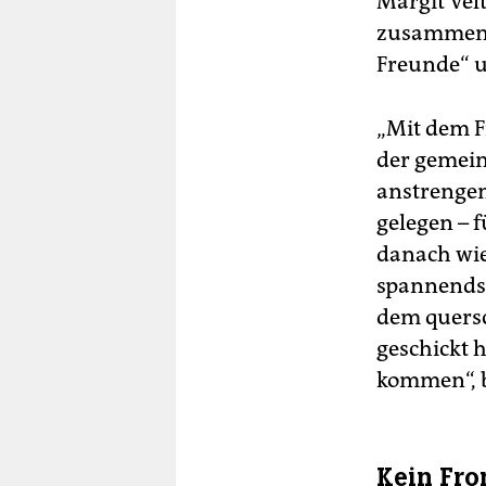
Margit Vel
zusammen u
Freunde“ u
„Mit dem Fi
der gemein
anstrenge
gelegen – 
danach wie
spannendst
dem quersc
geschickt h
kommen“, b
Kein Fro