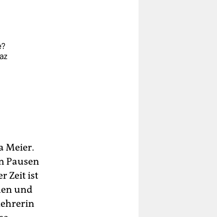
e?
az
a Meier.
en Pausen
 Zeit ist
nen und
lehrerin