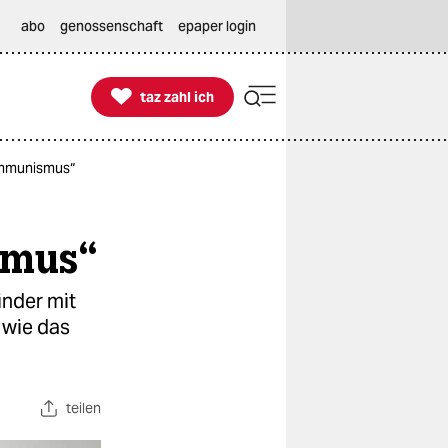
abo
genossenschaft
epaper login

taz zahl ich
taz zahl ich
 Kommunismus“
smus“
inder mit
 wie das
teilen