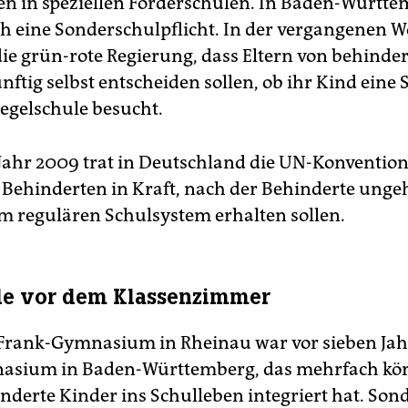
en in speziellen Förderschulen. In Baden-Württem
ch eine Sonderschulpflicht. In der vergangenen 
die grün-rote Regierung, dass Eltern von behinde
ftig selbst entscheiden sollen, ob ihr Kind eine 
Regelschule besucht.
 Jahr 2009 trat in Deutschland die UN-Konvention
 Behinderten in Kraft, nach der Behinderte unge
 regulären Schulsystem erhalten sollen.
le vor dem Klassenzimmer
Frank-Gymnasium in Rheinau war vor sieben Jah
nasium in Baden-Württemberg, das mehrfach kö
inderte Kinder ins Schulleben integriert hat. Son