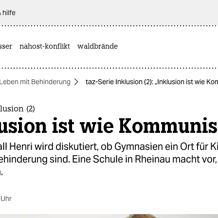
 hilfe
sser
nahost-konflikt
waldbrände
Leben mit Behinderung
taz-Serie Inklusion (2): „Inklusion ist wie
lusion (2)
lusion ist wie Kommuni
ll Henri wird diskutiert, ob Gymnasien ein Ort für K
ehinderung sind. Eine Schule in Rheinau macht vor,
.
 Uhr