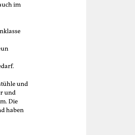
auch im
enklasse
eun
darf.
stühle und
er und
am. Die
und haben