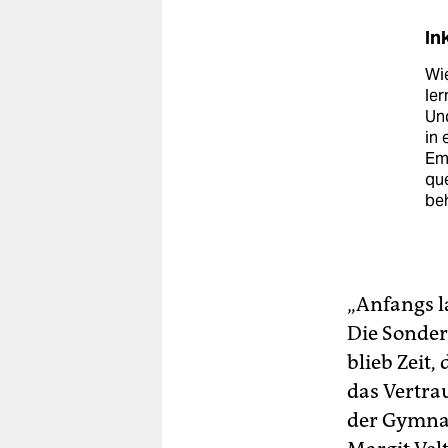
In
Wi
ler
Und
in 
Emm
que
be
„Anfangs l
Die Sonder
blieb Zeit,
das Vertra
der Gymnas