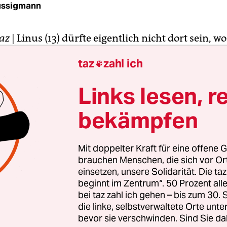
üssigmann
taz
| Linus (13) dürfte eigentlich nicht dort sein, wo
m Gymnasium. Linus wird nie das Abitur schaffen,
taz
zahl ich

rinnen. Er ist in Deutsch gut, in Mathe sehr schw
er. Und er sitzt im Rollstuhl. Sein Skelett ist nicht
Links lesen, r
Gehen. Linus ist ein wacher Kerl mit Sommerspr
bekämpfen
of parkt er neben vier Mädchen, die auf dem Ra
Mit doppelter Kraft für eine offene G
platte sitzen. Er kennt sie aus dem Orchester, wo
brauchen Menschen, die sich vor O
ielt. Solche Gespräche, solche Freizeitgestaltung
einsetzen, unsere Solidarität. Die ta
beginnt im Zentrum“. 50 Prozent a
erschule nicht. Hier gehört er dazu und wird weg
bei taz zahl ich gehen – bis zum 30
n Schulabschlusses nicht separiert, wie es das d
die linke, selbstverwaltete Orte unte
m eigentlich vorsieht.
bevor sie verschwinden. Sind Sie da