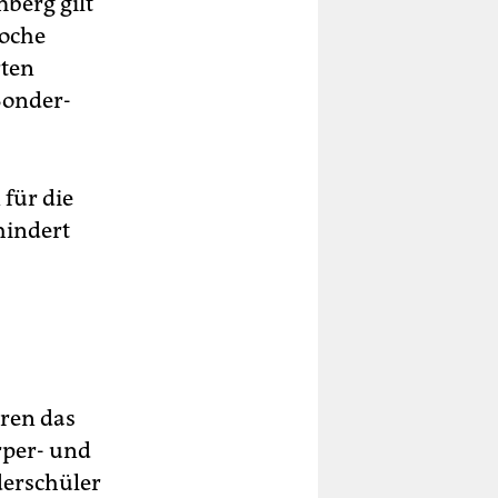
berg gilt
Woche
rten
Sonder-
 für die
hindert
ren das
rper- und
derschüler