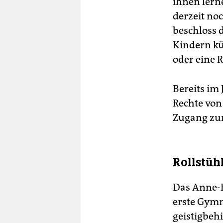
ihnen lern
derzeit no
beschloss 
Kindern kün
oder eine 
Bereits im
Rechte von
Zugang zum
Rollstüh
Das Anne-
erste Gym
geistigbeh