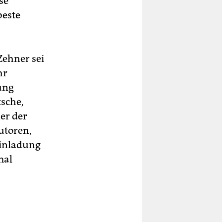
se
beste
 Zehner sei
hr
ung
tsche,
er der
utoren,
Einladung
mal