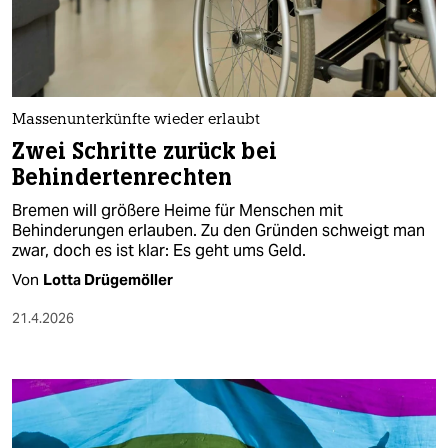
berlin
nord
wahrheit
Massenunterkünfte wieder erlaubt
verlag
Zwei Schritte zurück bei
Behindertenrechten
verlag
Bremen will größere Heime für Menschen mit
veranstaltungen
Behinderungen erlauben. Zu den Gründen schweigt man
zwar, doch es ist klar: Es geht ums Geld.
shop
Von
Lotta Drügemöller
fragen & hilfe
21.4.2026
unterstützen
abo
genossenschaft