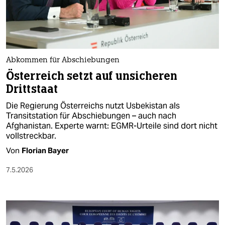
berlin
nord
wahrheit
Abkommen für Abschiebungen
verlag
Österreich setzt auf unsicheren
Drittstaat
verlag
Die Regierung Österreichs nutzt Usbekistan als
veranstaltungen
Transitstation für Abschiebungen – auch nach
Afghanistan. Experte warnt: EGMR-Urteile sind dort nicht
shop
vollstreckbar.
fragen & hilfe
Von
Florian Bayer
unterstützen
7.5.2026
abo
genossenschaft