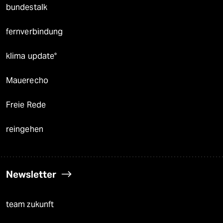
bundestalk
fernverbindung
klima update°
Mauerecho
Freie Rede
reingehen
Newsletter
team zukunft