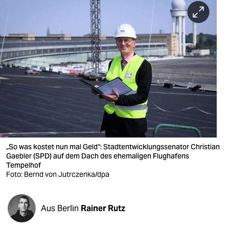
berlin
nord
wahrheit
verlag
verlag
veranstaltungen
shop
„So was kostet nun mal Geld“: Stadtentwicklungssenator Christian
fragen & hilfe
Gaebler (SPD) auf dem Dach des ehemaligen Flughafens
Tempelhof
unterstützen
Foto: Bernd von Jutrczenka/dpa
abo
Aus Berlin
Rainer Rutz
genossenschaft